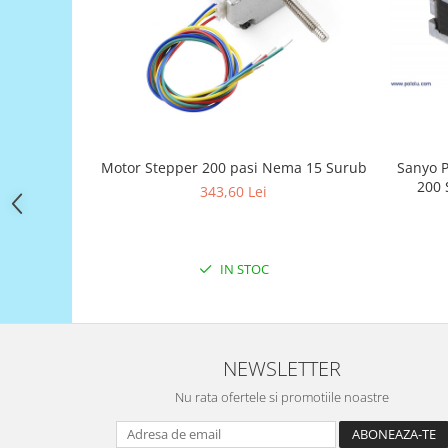
Filamente Speciale
Prusa I3 DIY Kit
Carti
Pentru Incepatori
Kituri incepatori Arduino
Pentru Incepatori
Sanyo P
Motor Stepper 200 pasi Nema 15 Surub
Micro:bit
200 
343,60 Lei
Junior Robotics
Carti
Junior Robotics
IN STOC
Lego Education
STEM Education
Ugears
NEWSLETTER
Kit Fun
Nu rata ofertele si promotiile noastre
Kit Roboti
Cadouri