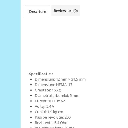
RS-485
Review-uri
(0)
Descriere
RTC
Telecomenzi
Accesorii
Accesorii
Antene
Breadboard
Cabluri
Specificatie :
Conectori
Dimensiuni: 42 mm × 31,5 mm
Dimensiune NEMA:
17
Cutii
Greutate:
165 g
Sticker
Diametrul arborelui:
5 mm
Curent:
1000 mA2
Componente
Voltaj:
5.4 V
Butoane, Tastaturi
Cuplul:
 1.9 kg cm
Pasi pe revolutie:
200
Condensatoare
Rezistenta:
5,4 Ohm
Inductia pe faza: 2.9 mh