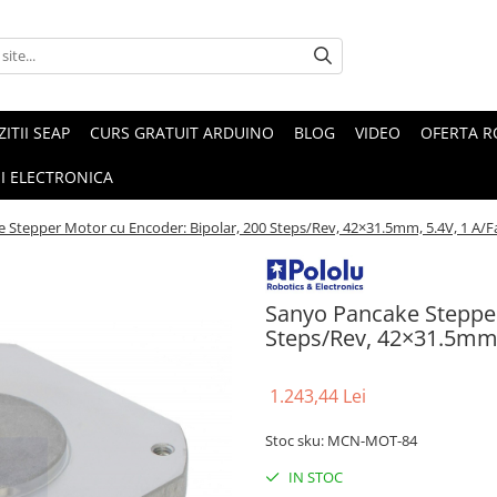
ZITII SEAP
CURS GRATUIT ARDUINO
BLOG
VIDEO
OFERTA 
I ELECTRONICA
 Stepper Motor cu Encoder: Bipolar, 200 Steps/Rev, 42×31.5mm, 5.4V, 1 A/F
Sanyo Pancake Stepper
Steps/Rev, 42×31.5mm,
1.243,44 Lei
Stoc sku: MCN-MOT-84
IN STOC