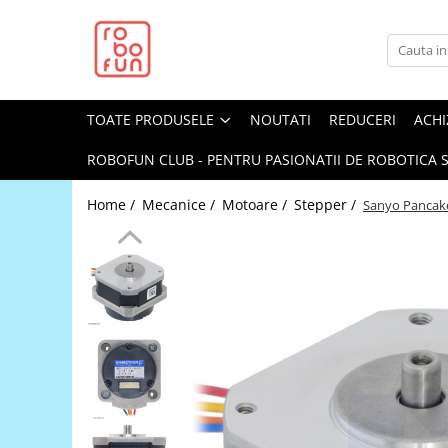
Toate Produsele
Arduino Original
TOATE PRODUSELE
NOUTATI
REDUCERI
ACHI
Arduino Compatibil
Raspberry PI
ROBOFUN CLUB - PENTRU PASIONATII DE ROBOTICA S
Raspberry PI
Home /
Mecanice /
Motoare /
Stepper /
Sanyo Pancake
Alimentare
Racire
Hat
Accesorii
Audio
Cabluri si Conectori
Camera
Cutii