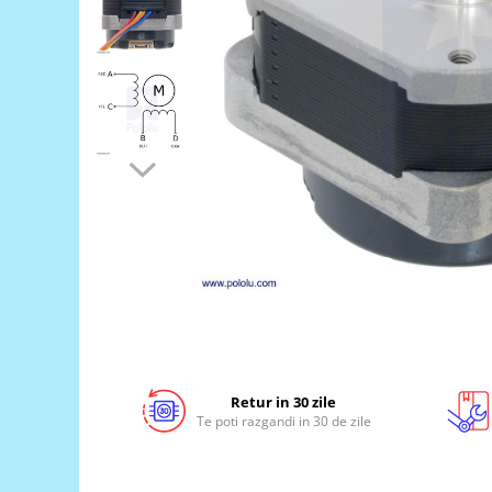
LCD
Module
Adaptoare si convertoare
ADC
Audio
CAN
Convertor nivel logic
Convertor USB la serial
Datalogger
LCD
Module
Multiplexor
Retur in 30 zile
Radio
Te poti razgandi in 30 de zile
Releu
RS-232