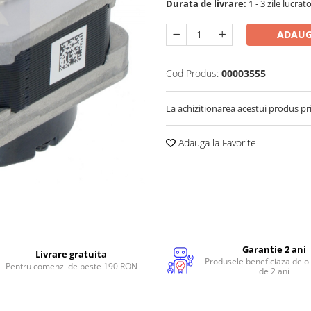
Durata de livrare:
1 - 3 zile lucrat
ADAUG
Cod Produs:
00003555
La achizitionarea acestui produs pr
Adauga la Favorite
Garantie 2 ani
Livrare gratuita
Produsele beneficiaza de o
Pentru comenzi de peste 190 RON
de 2 ani