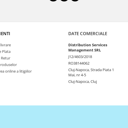
IENTI
DATE COMERCIALE
livrare
Distribution Services
Management SRL
 Plata
J12/4603/2018
e Retur
RO38144062
Produselor
Cluj-Napoca, Strada Piata 1
a online a litigiilor
Mai, nr 4-5
Cluj-Napoca, Cluj