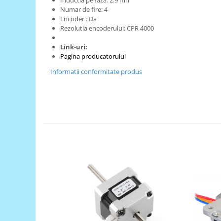
Generale
Numar de fire:
4
LED
Encoder : Da
Rezolutia encoderului:
CPR 4000
Microcontrollere AVR
Link-uri:
PCB - Placute Circuit
Pagina producatorului
Rezistoare
Informatii conformitate produs
Creion 3D 3Doodler
Imprimante 3D
Imprimante 3D
3Doodler
Componente
Componente
Componente E3D
Filament Premium ABS 1.75 mm
Filament Premium ABS 3 mm
Filament Premium PLA 1.75 mm