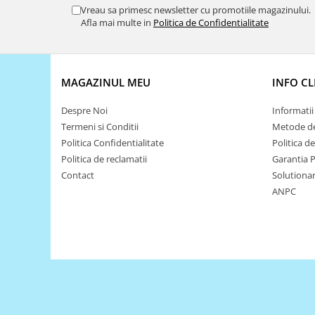
Vreau sa primesc newsletter cu promotiile magazinului.
Puzzle mecanic Ugears
Afla mai multe in
Politica de Confidentialitate
Organizator de chei Wunderkey
Constructor foto Mozabrick &
Qbrix
MAGAZINUL MEU
INFO CL
Puzzle lemn Cluebox
Despre Noi
Informatii 
Jocuri de societate
Termeni si Conditii
Metode de
Mecanice
Politica Confidentialitate
Politica d
3D Printer & CNC
Politica de reclamatii
Garantia 
Contact
Solutionare
Actuator
ANPC
Altele
Driver
Altele
DC
Servo
Stepper