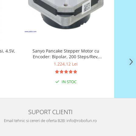
i, 4.5V,
Sanyo Pancake Stepper Motor cu
Motor Pa
Encoder: Bipolar, 200 Steps/Rev,
0674 cu C
42×24.5mm, 3.5V, 1 A/Faza, 4000 CPR
1.224,12 Lei
IN STOC
SUPORT CLIENTI
Email tehnic si cereri de oferta B2B: info@robofun.ro