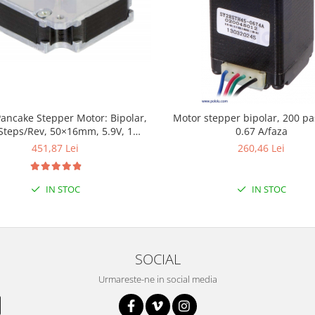
ancake Stepper Motor: Bipolar,
Motor stepper bipolar, 200 pas
Steps/Rev, 50×16mm, 5.9V, 1
0.67 A/faza
A/Phase
451,87 Lei
260,46 Lei
IN STOC
IN STOC
SOCIAL
Urmareste-ne in social media