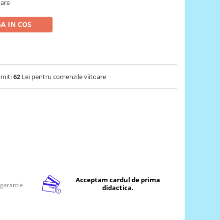
oare
A IN COS
imiti
62
Lei pentru comenzile viitoare
Acceptam cardul de prima
 garantie
didactica.