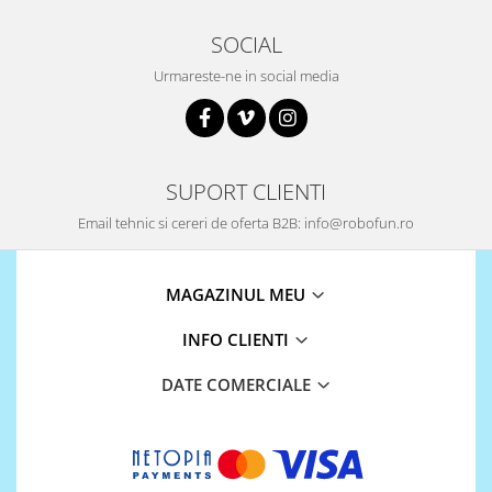
Encoder
Mecanice
SOCIAL
Motoare
Urmareste-ne in social media
Micro Metal
Motoare
Motor 25D
SUPORT CLIENTI
Motor 37D
Motoreductor plastic
Email tehnic si cereri de oferta B2B: info@robofun.ro
Stepper
Sub-Micro
MAGAZINUL MEU
Tamiya
Roti si Senile
INFO CLIENTI
Rulmenti
DATE COMERCIALE
Sasiu
Servomotoare
Suruburi, Piulite, Conectare