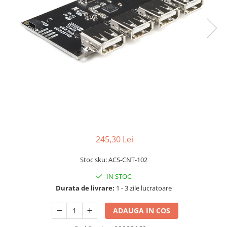
LCD
Module
Adaptoare si convertoare
ADC
Audio
CAN
Convertor nivel logic
Convertor USB la serial
Datalogger
245,30 Lei
LCD
Stoc sku: ACS-CNT-102
Module
IN STOC
Multiplexor
Durata de livrare:
1 - 3 zile lucratoare
Radio
Releu
ADAUGA IN COS
RS-232