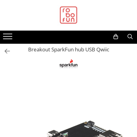
Toate Produsele
Arduino Original
Arduino Compatibil
Raspberry PI
Breakout SparkFun hub USB Qwiic
Raspberry PI
Alimentare
Racire
Hat
Accesorii
Audio
Cabluri si Conectori
Camera
Cutii