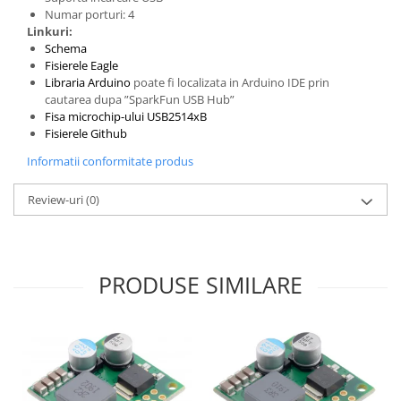
Filamente Speciale
Numar porturi: 4
Prusa I3 DIY Kit
Linkuri:
Schema
Carti
Fisierele Eagle
Pentru Incepatori
Libraria Arduino
poate fi localizata in Arduino IDE prin
cautarea dupa ”SparkFun USB Hub”
Kituri incepatori Arduino
Fisa microchip-ului USB2514xB
Pentru Incepatori
Fisierele Github
Micro:bit
Informatii conformitate produs
Junior Robotics
Review-uri
(0)
Carti
Junior Robotics
Lego Education
PRODUSE SIMILARE
STEM Education
Ugears
Kit Fun
Kit Roboti
Cadouri