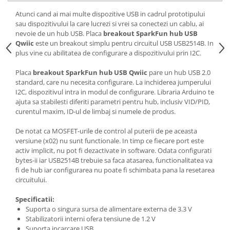
Generale
Atunci cand ai mai multe dispozitive USB in cadrul prototipului
LED
sau dispozitivului la care lucrezi si vrei sa conectezi un cablu, ai
nevoie de un hub USB. Placa
breakout SparkFun hub USB
Microcontrollere AVR
Qwiic
este un breakout simplu pentru circuitul USB USB2514B. In
PCB - Placute Circuit
plus vine cu abilitatea de configurare a dispozitivului prin I2C.
Rezistoare
Placa
breakout SparkFun hub USB Qwiic
pare un hub USB 2.0
Creion 3D 3Doodler
standard, care nu necesita configurare. La inchiderea jumperului
I2C, dispozitivul intra in modul de configurare. Libraria Arduino te
Imprimante 3D
ajuta sa stabilesti diferiti parametri pentru hub, inclusiv VID/PID,
Imprimante 3D
curentul maxim, ID-ul de limbaj si numele de produs.
3Doodler
De notat ca MOSFET-urile de control al puterii de pe aceasta
Componente
versiune (x02) nu sunt functionale. In timp ce fiecare port este
activ implicit, nu pot fi dezactivate in software. Odata configurati
Componente
bytes-ii iar USB2514B trebuie sa faca atasarea, functionalitatea va
Componente E3D
fi de hub iar configurarea nu poate fi schimbata pana la resetarea
circuitului.
Filament Premium ABS 1.75 mm
Filament Premium ABS 3 mm
Specificatii:
Suporta o singura sursa de alimentare externa de 3.3 V
Filament Premium PLA 1.75 mm
Stabilizatorii interni ofera tensiune de 1.2 V
Suporta incarcare USB