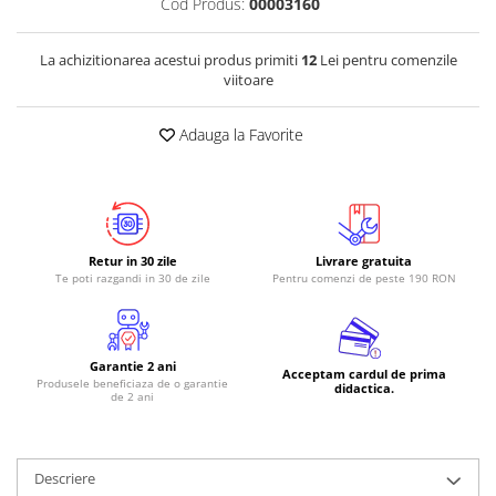
Cod Produs:
00003160
RS-485
La achizitionarea acestui produs primiti
12
Lei pentru comenzile
RTC
viitoare
Telecomenzi
Adauga la Favorite
Accesorii
Accesorii
Antene
Breadboard
Retur in 30 zile
Livrare gratuita
Cabluri
Te poti razgandi in 30 de zile
Pentru comenzi de peste 190 RON
Conectori
Cutii
Garantie 2 ani
Sticker
Acceptam cardul de prima
Produsele beneficiaza de o garantie
didactica.
de 2 ani
Componente
Butoane, Tastaturi
Condensatoare
Descriere