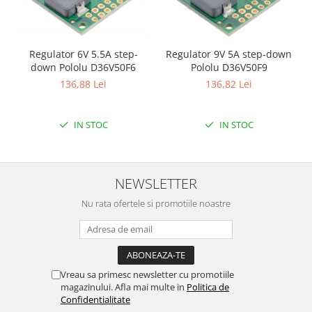
Puzzle mecanic Ugears
Organizator de chei Wunderkey
Regulator 6V 5.5A step-
Regulator 9V 5A step-down
Constructor foto Mozabrick &
down Pololu D36V50F6
Pololu D36V50F9
Qbrix
136,88 Lei
136,82 Lei
Puzzle lemn Cluebox
Jocuri de societate
IN STOC
IN STOC
Mecanice
3D Printer & CNC
Actuator
NEWSLETTER
Altele
Nu rata ofertele si promotiile noastre
Driver
Altele
DC
Vreau sa primesc newsletter cu promotiile
Servo
magazinului. Afla mai multe in
Politica de
Stepper
Confidentialitate