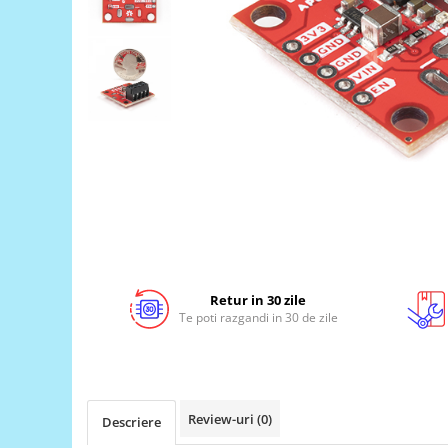
LCD
Module
Adaptoare si convertoare
ADC
Audio
CAN
Convertor nivel logic
Convertor USB la serial
Datalogger
LCD
Retur in 30 zile
Te poti razgandi in 30 de zile
Module
Multiplexor
Radio
Releu
Review-uri
(0)
Descriere
RS-232