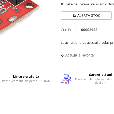
Durata de livrare:
nu avem o data
ALERTA STOC
Cod Produs:
00003953
La achizitionarea acestui produs pr
Adauga la Favorite
Garantie 2 ani
Livrare gratuita
Produsele beneficiaza de o
Pentru comenzi de peste 190 RON
de 2 ani