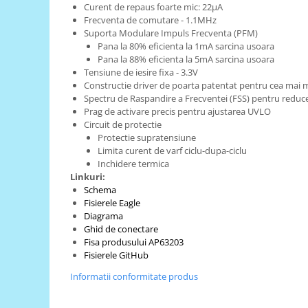
Generale
Curent de repaus foarte mic: 22µA
Frecventa de comutare - 1.1MHz
LED
Suporta Modulare Impuls Frecventa (PFM)
Microcontrollere AVR
Pana la 80% eficienta la 1mA sarcina usoara
Pana la 88% eficienta la 5mA sarcina usoara
PCB - Placute Circuit
Tensiune de iesire fixa - 3.3V
Constructie driver de poarta patentat pentru cea mai
Rezistoare
Spectru de Raspandire a Frecventei (FSS) pentru reduc
Creion 3D 3Doodler
Prag de activare precis pentru ajustarea UVLO
Circuit de protectie
Imprimante 3D
Protectie supratensiune
Imprimante 3D
Limita curent de varf ciclu-dupa-ciclu
Inchidere termica
3Doodler
Linkuri:
Componente
Schema
Fisierele Eagle
Componente
Diagrama
Componente E3D
Ghid de conectare
Fisa produsului AP63203
Filament Premium ABS 1.75 mm
Fisierele GitHub
Filament Premium ABS 3 mm
Informatii conformitate produs
Filament Premium PLA 1.75 mm