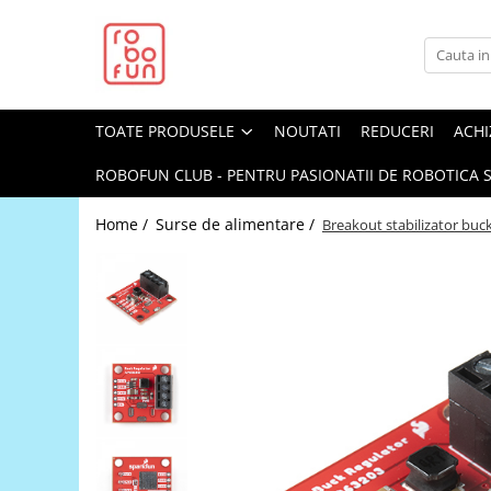
Toate Produsele
Arduino Original
TOATE PRODUSELE
NOUTATI
REDUCERI
ACHI
Arduino Compatibil
Raspberry PI
ROBOFUN CLUB - PENTRU PASIONATII DE ROBOTICA S
Raspberry PI
Home /
Surse de alimentare /
Breakout stabilizator buc
Alimentare
Racire
Hat
Accesorii
Audio
Cabluri si Conectori
Camera
Cutii