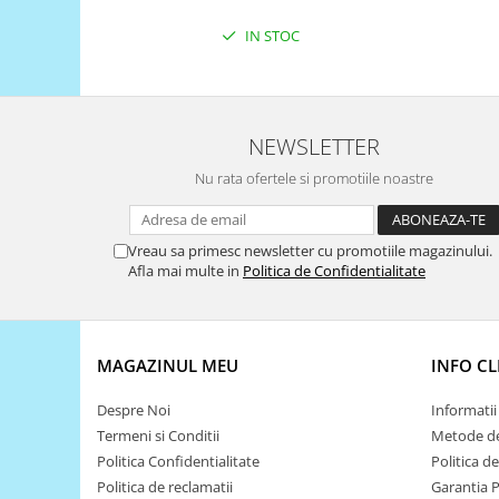
Puzzle mecanic Ugears
IN STOC
Organizator de chei Wunderkey
Constructor foto Mozabrick &
Qbrix
NEWSLETTER
Puzzle lemn Cluebox
Nu rata ofertele si promotiile noastre
Jocuri de societate
Mecanice
3D Printer & CNC
Vreau sa primesc newsletter cu promotiile magazinului.
Afla mai multe in
Politica de Confidentialitate
Actuator
Altele
Driver
MAGAZINUL MEU
INFO CL
Altele
Despre Noi
Informatii 
DC
Termeni si Conditii
Metode de
Servo
Politica Confidentialitate
Politica d
Stepper
Politica de reclamatii
Garantia 