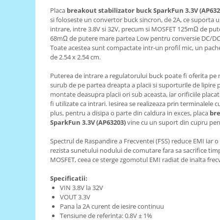
Placa
breakout stabilizator buck SparkFun 3.3V (AP632
RS-485
si foloseste un convertor buck sincron, de 2A, ce suporta 
RTC
intrare, intre 3.8V si 32V, precum si MOSFET 125mΩ de p
68mΩ de putere mare partea Low pentru conversie DC/DC s
Telecomenzi
Toate acestea sunt compactate intr-un profil mic, un pache
de 2.54 x 2.54 cm.
Accesorii
Accesorii
Puterea de intrare a regulatorului buck poate fi oferita pe 
surub de pe partea dreapta a placii si suporturile de lipire 
Antene
montate deasupra placii ori sub aceasta, iar orificiile placa
Breadboard
fi utilizate ca intrari. Iesirea se realizeaza prin terminalele c
plus, pentru a disipa o parte din caldura in exces, placa
bre
Cabluri
SparkFun 3.3V (AP63203)
vine cu un suport din cupru pen
Conectori
Spectrul de Raspandire a Frecventei (FSS) reduce EMI iar 
Cutii
rezista sunetului nodului de comutare fara sa sacrifice timp
MOSFET, ceea ce sterge zgomotul EMI radiat de inalta frec
Sticker
Specificatii:
Componente
VIN 3.8V la 32V
Butoane, Tastaturi
VOUT 3.3V
Pana la 2A curent de iesire continuu
Condensatoare
Tensiune de referinta: 0.8V ± 1%