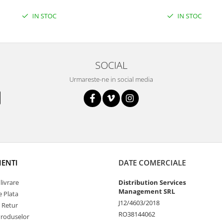
IN STOC
IN STOC
SOCIAL
Urmareste-ne in social media
IENTI
DATE COMERCIALE
livrare
Distribution Services
Management SRL
 Plata
J12/4603/2018
e Retur
RO38144062
Produselor