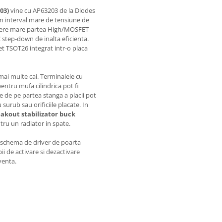
03)
vine cu AP63203 de la Diodes
un interval mare de tensiune de
utere mare partea High/MOSFET
tep-down de inalta eficienta.
t TSOT26 integrat intr-o placa
mai multe cai. Terminalele cu
pentru mufa cilindrica pot fi
te de pe partea stanga a placii pot
u surub sau orificiile placate. In
akout stabilizator buck
tru un radiator in spate.
o schema de driver de poarta
ii de activare si dezactivare
venta.