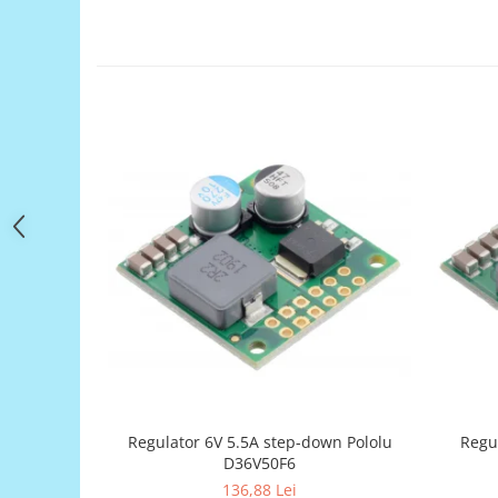
Filamente Speciale
Prusa I3 DIY Kit
Carti
Pentru Incepatori
Kituri incepatori Arduino
Pentru Incepatori
Micro:bit
Junior Robotics
Carti
Junior Robotics
Lego Education
STEM Education
Ugears
Kit Fun
Regu
Regulator 6V 5.5A step-down Pololu
Kit Roboti
D36V50F6
136,88 Lei
Cadouri