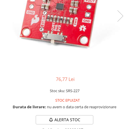
LCD
Module
Adaptoare si convertoare
ADC
Audio
CAN
Convertor nivel logic
Convertor USB la serial
Datalogger
76,77 Lei
LCD
Stoc sku: SRS-227
Module
STOC EPUIZAT
Multiplexor
Durata de livrare:
nu avem o data certa de reaprovizionare
Radio
Releu
ALERTA STOC
RS-232