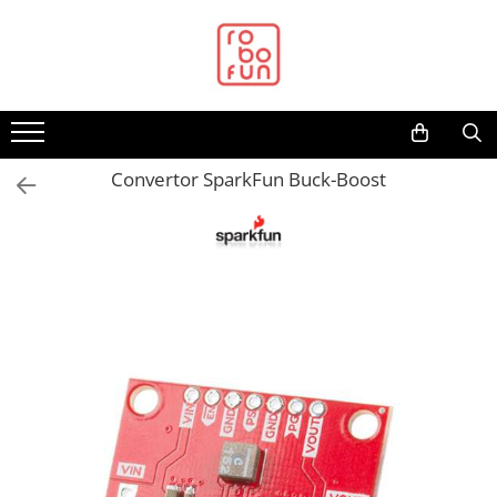
Toate Produsele
Arduino Original
Arduino Compatibil
Raspberry PI
Convertor SparkFun Buck-Boost
Raspberry PI
Alimentare
Racire
Hat
Accesorii
Audio
Cabluri si Conectori
Camera
Cutii