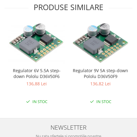
PRODUSE SIMILARE
Puzzle mecanic Ugears
Organizator de chei Wunderkey
Constructor foto Mozabrick &
Qbrix
Puzzle lemn Cluebox
Jocuri de societate
Mecanice
3D Printer & CNC
Regulator 6V 5.5A step-
Regulator 9V 5A step-down
down Pololu D36V50F6
Pololu D36V50F9
Actuator
136,88 Lei
136,82 Lei
Altele
Driver
IN STOC
IN STOC
Altele
DC
Servo
NEWSLETTER
Stepper
Nu rata ofertele si promotiile noastre