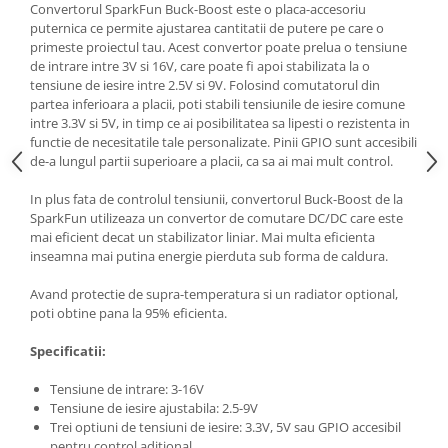
Generale
Convertorul SparkFun Buck-Boost este o placa-accesoriu
puternica ce permite ajustarea cantitatii de putere pe care o
LED
primeste proiectul tau. Acest convertor poate prelua o tensiune
de intrare intre 3V si 16V, care poate fi apoi stabilizata la o
Microcontrollere AVR
tensiune de iesire intre 2.5V si 9V. Folosind comutatorul din
PCB - Placute Circuit
partea inferioara a placii, poti stabili tensiunile de iesire comune
intre 3.3V si 5V, in timp ce ai posibilitatea sa lipesti o rezistenta in
Rezistoare
functie de necesitatile tale personalizate. Pinii GPIO sunt accesibili
Creion 3D 3Doodler
de-a lungul partii superioare a placii, ca sa ai mai mult control.
Imprimante 3D
In plus fata de controlul tensiunii, convertorul Buck-Boost de la
Imprimante 3D
SparkFun utilizeaza un convertor de comutare DC/DC care este
mai eficient decat un stabilizator liniar. Mai multa eficienta
3Doodler
inseamna mai putina energie pierduta sub forma de caldura.
Componente
Avand protectie de supra-temperatura si un radiator optional,
Componente
poti obtine pana la 95% eficienta.
Componente E3D
Specificatii:
Filament Premium ABS 1.75 mm
Filament Premium ABS 3 mm
Tensiune de intrare: 3-16V
Tensiune de iesire ajustabila: 2.5-9V
Filament Premium PLA 1.75 mm
Trei optiuni de tensiuni de iesire: 3.3V, 5V sau GPIO accesibil
pentru control aditional