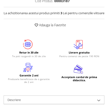
Cod Produs:
00003187
RS-485
La achizitionarea acestui produs primiti
3
Lei pentru comenzile viitoare
RTC
Telecomenzi
Adauga la Favorite
Accesorii
Accesorii
Antene
Breadboard
Retur in 30 zile
Livrare gratuita
Te poti razgandi in 30 de zile
Pentru comenzi de peste 190 RON
Cabluri
Conectori
Cutii
Garantie 2 ani
Acceptam cardul de prima
Produsele beneficiaza de o garantie
Sticker
didactica.
de 2 ani
Componente
Butoane, Tastaturi
Descriere
Condensatoare