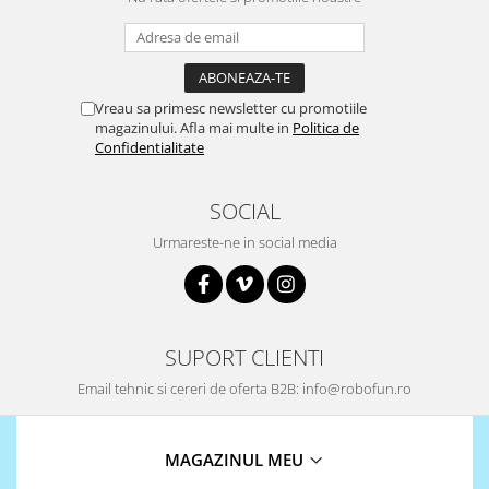
Encoder
Mecanice
Motoare
Micro Metal
Vreau sa primesc newsletter cu promotiile
magazinului. Afla mai multe in
Politica de
Motoare
Confidentialitate
Motor 25D
Motor 37D
SOCIAL
Motoreductor plastic
Urmareste-ne in social media
Stepper
Sub-Micro
Tamiya
Roti si Senile
SUPORT CLIENTI
Rulmenti
Email tehnic si cereri de oferta B2B: info@robofun.ro
Sasiu
Servomotoare
MAGAZINUL MEU
Suruburi, Piulite, Conectare