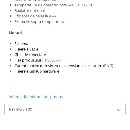
Filamente Speciale
Temperatura de operare: intre -40
°C
si +125°C
Prusa I3 DIY Kit
Radiator optional
Eficienta de pana la 95%
Carti
Protectie supra-temperatura
Pentru Incepatori
Linkuri:
Kituri incepatori Arduino
Pentru Incepatori
Schema
Fisierele Eagle
Micro:bit
Ghid de conectare
Fisa produsului
(TPS63070)
Junior Robotics
Curent maxim de iesire versus tensiunea de intrare
(PNG)
Carti
Fisierele GitHub hardware
Junior Robotics
Lego Education
STEM Education
Informatii conformitate produs
Ugears
Review-uri
(0)
Kit Fun
Kit Roboti
Cadouri