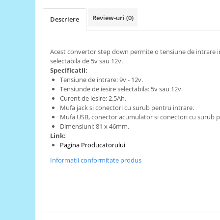
RS-485
Review-uri
(0)
Descriere
RTC
Telecomenzi
Acest convertor step down permite o tensiune de intrare int
Accesorii
selectabila de 5v sau 12v.
Specificatii:
Accesorii
Tensiune de intrare: 9v - 12v.
Antene
Tensiunde de iesire selectabila: 5v sau 12v.
Curent de iesire: 2.5Ah.
Breadboard
Mufa jack si conectori cu surub pentru intrare.
Mufa USB, conector acumulator si conectori cu surub pe
Cabluri
Dimensiuni: 81 x 46mm.
Conectori
Link:
​Pagina Producatorului
Cutii
Informatii conformitate produs
Sticker
Componente
Butoane, Tastaturi
Condensatoare