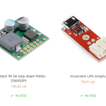
lator 9V 5A step-down Pololu
Incarcator LiPo simplu
D36V50F9
78,91 Lei
136,82 Lei
IN STOC
IN STOC