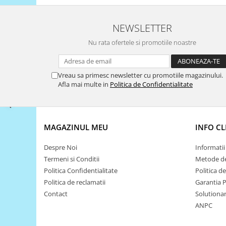
Filamente Speciale
Prusa I3 DIY Kit
NEWSLETTER
Carti
Nu rata ofertele si promotiile noastre
Pentru Incepatori
Kituri incepatori Arduino
Pentru Incepatori
Vreau sa primesc newsletter cu promotiile magazinului.
Afla mai multe in
Politica de Confidentialitate
Micro:bit
Junior Robotics
Carti
MAGAZINUL MEU
INFO CL
Junior Robotics
Despre Noi
Informatii 
Lego Education
Termeni si Conditii
Metode de
STEM Education
Politica Confidentialitate
Politica d
Ugears
Politica de reclamatii
Garantia 
Contact
Solutionare
Kit Fun
ANPC
Kit Roboti
Cadouri