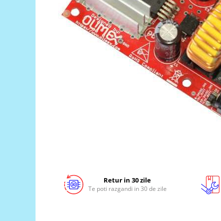
LCD
Module
Adaptoare si convertoare
ADC
Audio
CAN
Convertor nivel logic
Convertor USB la serial
Datalogger
LCD
Module
Multiplexor
Retur in 30 zile
Radio
Te poti razgandi in 30 de zile
Releu
RS-232