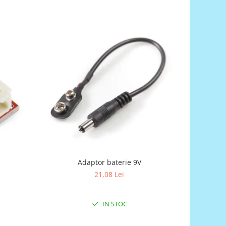
Adaptor baterie 9V
Re
21,08 Lei
IN STOC