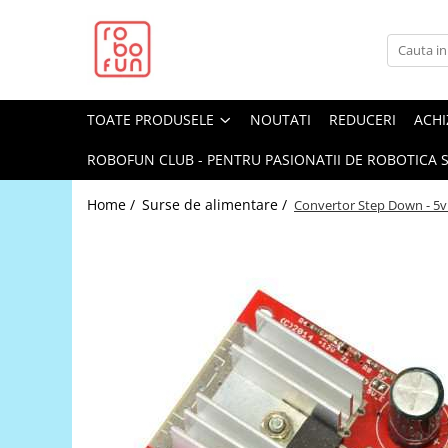
Toate Produsele
Arduino Original
TOATE PRODUSELE
NOUTATI
REDUCERI
ACHI
Arduino Compatibil
Raspberry PI
ROBOFUN CLUB - PENTRU PASIONATII DE ROBOTICA S
Raspberry PI
Home /
Surse de alimentare /
Convertor Step Down - 5v
Alimentare
Racire
Hat
Accesorii
Audio
Cabluri si Conectori
Camera
Cutii