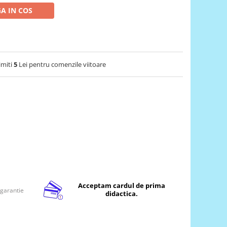
A IN COS
imiti
5
Lei pentru comenzile viitoare
Acceptam cardul de prima
 garantie
didactica.