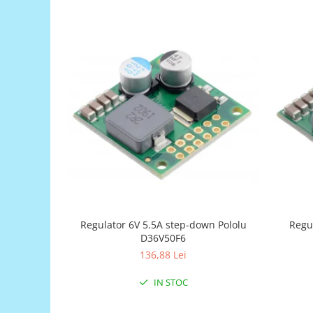
Generale
LED
Microcontrollere AVR
PCB - Placute Circuit
Rezistoare
Creion 3D 3Doodler
Imprimante 3D
Imprimante 3D
3Doodler
Componente
Componente
Regu
Regulator 6V 5.5A step-down Pololu
Componente E3D
D36V50F6
Filament Premium ABS 1.75 mm
136,88 Lei
Filament Premium ABS 3 mm
IN STOC
Filament Premium PLA 1.75 mm