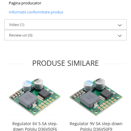
Pagina producator
Puzzle mecanic Ugears
Informatii conformitate produs
Organizator de chei Wunderkey
Constructor foto Mozabrick &
Video
(1)
Qbrix
Review-uri
(0)
Puzzle lemn Cluebox
Jocuri de societate
Mecanice
PRODUSE SIMILARE
3D Printer & CNC
Actuator
Altele
Driver
Altele
DC
Servo
Stepper
Regulator 6V 5.5A step-
Regulator 9V 5A step-down
down Pololu D36V50F6
Pololu D36V50F9