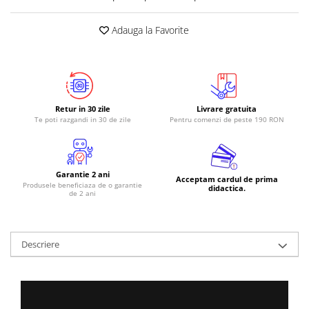
RS-485
Adauga la Favorite
RTC
Telecomenzi
Accesorii
Accesorii
Retur in 30 zile
Livrare gratuita
Te poti razgandi in 30 de zile
Pentru comenzi de peste 190 RON
Antene
Breadboard
Cabluri
Garantie 2 ani
Acceptam cardul de prima
Produsele beneficiaza de o garantie
Conectori
didactica.
de 2 ani
Cutii
Sticker
Descriere
Componente
Butoane, Tastaturi
Condensatoare