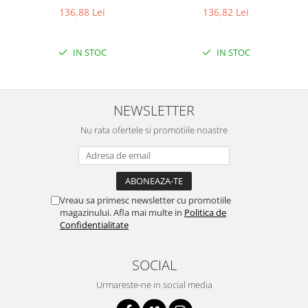
Encoder
136,88 Lei
136,82 Lei
Mecanice
Motoare
IN STOC
IN STOC
Micro Metal
Motoare
Motor 25D
NEWSLETTER
Motor 37D
Nu rata ofertele si promotiile noastre
Motoreductor plastic
Stepper
Sub-Micro
Tamiya
Vreau sa primesc newsletter cu promotiile
Roti si Senile
magazinului. Afla mai multe in
Politica de
Confidentialitate
Rulmenti
Sasiu
SOCIAL
Servomotoare
Urmareste-ne in social media
Suruburi, Piulite, Conectare