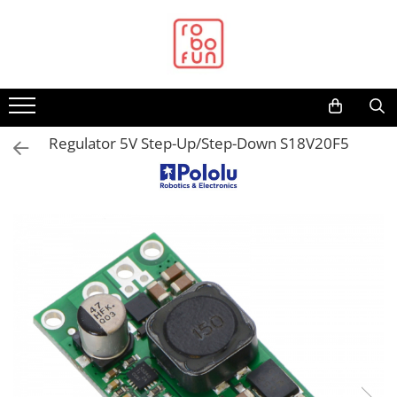
Toate Produsele
Arduino Original
Arduino Compatibil
Raspberry PI
Regulator 5V Step-Up/Step-Down S18V20F5
Raspberry PI
Alimentare
Racire
Hat
Accesorii
Audio
Cabluri si Conectori
Camera
Cutii