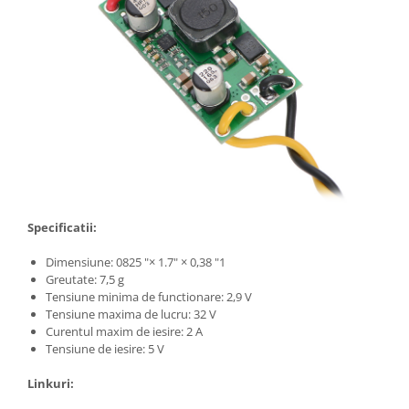
Filamente Speciale
Prusa I3 DIY Kit
Carti
Pentru Incepatori
Kituri incepatori Arduino
Pentru Incepatori
Micro:bit
Junior Robotics
Carti
Specificatii:
Junior Robotics
Dimensiune: 0825 "× 1.7" × 0,38 "1
Lego Education
Greutate: 7,5 g
Tensiune minima de functionare: 2,9 V
STEM Education
Tensiune maxima de lucru: 32 V
Ugears
Curentul maxim de iesire: 2 A
Tensiune de iesire: 5 V
Kit Fun
Kit Roboti
Linkuri:
Cadouri