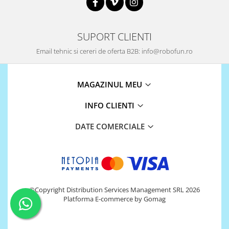
Platforme de dezvoltare
Arduino
Raspberry
SUPORT CLIENTI
.NET
Email tehnic si cereri de oferta B2B: info@robofun.ro
Android
ARM
MAGAZINUL MEU
AVR
INFO CLIENTI
Espruino
DATE COMERCIALE
Feather
Flora
FPGA
Intel
©Copyright Distribution Services Management SRL 2026
Latte Panda
Platforma E-commerce by Gomag
Micro:bit
Nvidia