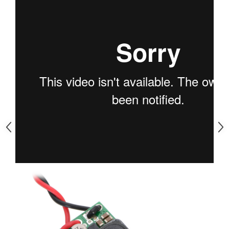
Generale
LED
Microcontrollere AVR
PCB - Placute Circuit
Rezistoare
Creion 3D 3Doodler
Imprimante 3D
Imprimante 3D
3Doodler
Componente
Componente
Componente E3D
Filament Premium ABS 1.75 mm
Filament Premium ABS 3 mm
Filament Premium PLA 1.75 mm