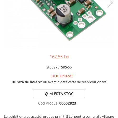
LCD
Module
Adaptoare si convertoare
ADC
Audio
CAN
Convertor nivel logic
162,55 Lei
Convertor USB la serial
Stoc sku: SRS-55
Datalogger
STOC EPUIZAT
LCD
Durata de livrare:
nu avem o data certa de reaprovizionare
Module
Multiplexor
ALERTA STOC
Radio
Cod Produs:
00002823
Releu
La achizitionarea acestui produs primiti
8
Lei pentru comenzile viitoare
RS-232