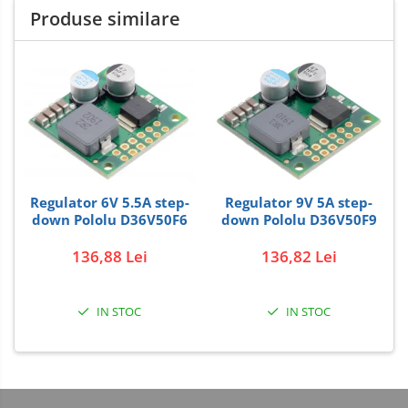
Produse similare
Carti
Junior Robotics
Lego Education
STEM Education
Ugears
Puzzle mecanic Ugears
Organizator de chei Wunderkey
Regulator 6V 5.5A step-
Regulator 9V 5A step-
down Pololu D36V50F6
down Pololu D36V50F9
Constructor foto Mozabrick &
Qbrix
136,88 Lei
136,82 Lei
Puzzle lemn Cluebox
Jocuri de societate
IN STOC
IN STOC
3D Printer & CNC
Actuator
Altele