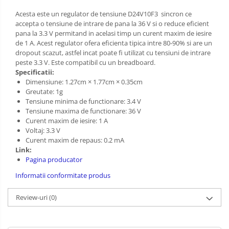
PCB - Placute Circuit
Acesta este un regulator de tensiune D24V10F3 sincron ce
accepta o tensiune de intrare de pana la 36 V si o reduce eficient
Rezistoare
pana la 3.3 V permitand in acelasi timp un curent maxim de iesire
Imprimante 3D
de 1 A. Acest regulator ofera eficienta tipica intre 80-90% si are un
dropout scazut, astfel incat poate fi utilizat cu tensiuni de intrare
3Doodler
peste 3.3 V. Este compatibil cu un breadboard.
Specificatii:
Componente
Dimensiune: 1.27cm × 1.77cm × 0.35cm
Componente
Greutate: 1g
Tensiune minima de functionare: 3.4 V
Componente E3D
Tensiune maxima de functionare: 36 V
Filament Premium ABS 1.75 mm
Curent maxim de iesire: 1 A
Voltaj: 3.3 V
Filament Premium ABS 3 mm
Curent maxim de repaus: 0.2 mA
Filament Premium PLA 1.75 mm
Link:
Pagina producator
Filamente Speciale
Informatii conformitate produs
Prusa I3 DIY Kit
Kituri incepatori Arduino
Review-uri
(0)
Pentru Incepatori
Micro:bit