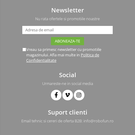
Driver
Newsletter
Altele
DC
Nu rata ofertele si promotiile noastre
Servo
Stepper
Encoder
Vreau sa primesc newsletter cu promotiile
Mecanice
magazinului. Afla mai multe in
Politica de
Confidentialitate
Motoare
Micro Metal
Social
Motoare
Urmareste-ne in social media
Motor 25D
Motor 37D
Motoreductor plastic
Suport clienti
Stepper
Sub-Micro
Email tehnic si cereri de oferta B2B: info@robofun.ro
Tamiya