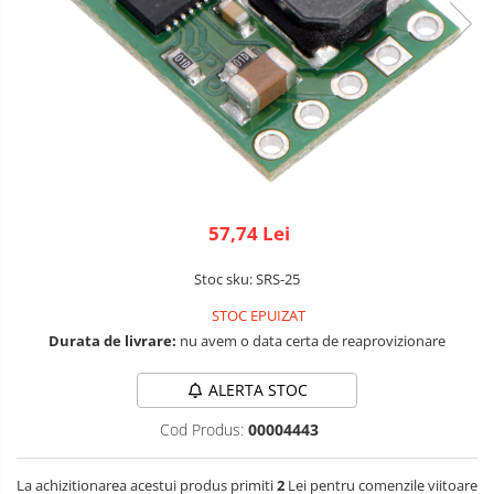
Robotics
LCD
Kit
Fun
Adaptoare si convertoare
Kit
ADC
Roboti
Audio
Cadouri
CAN
Mecanice
Platforme
Convertor nivel logic
de
Convertor USB la serial
57,74 Lei
dezvoltare
Senzori
Datalogger
Surse
Stoc sku: SRS-25
de
LCD
alimentare
STOC EPUIZAT
Wireless
Module
Durata de livrare:
nu avem o data certa de reaprovizionare
E-
Multiplexor
Textil
ALERTA STOC
Radio
IOT -
Internet
Cod Produs:
00004443
Releu
of
GPS
RS-232
Things-
Machine
La achizitionarea acestui produs primiti
2
Lei pentru comenzile viitoare