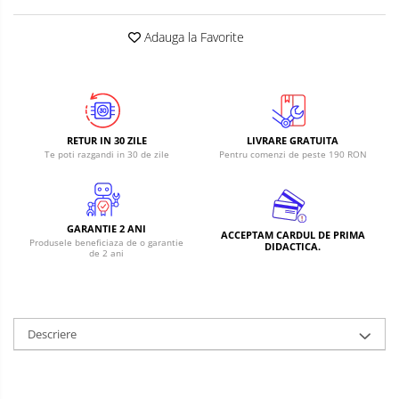
RS-485
Learning
Retrase
RTC
Adauga la Favorite
Shield
Telecomenzi
Unelte
Accesorii
si
Instrumente
Antene
Breadboard
RETUR IN 30 ZILE
LIVRARE GRATUITA
Te poti razgandi in 30 de zile
Pentru comenzi de peste 190 RON
Cabluri
Conectori
Cutii
GARANTIE 2 ANI
ACCEPTAM CARDUL DE PRIMA
Produsele beneficiaza de o garantie
DIDACTICA.
Sticker
de 2 ani
Butoane, Tastaturi
Condensatoare
Descriere
Generale
LED
Microcontrollere AVR