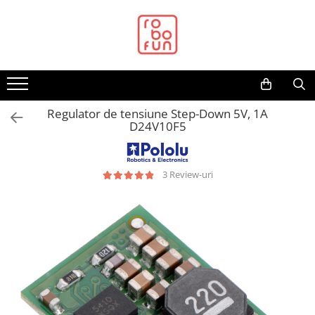
Toate Produsele
Arduino Original
Arduino Compatibil
Raspberry PI
Regulator de tensiune Step-Down 5V, 1A
D24V10F5
Raspberry PI
Alimentare
Racire
3 Review-uri
Hat
Accesorii
Audio
Cabluri si Conectori
Camera
Cutii