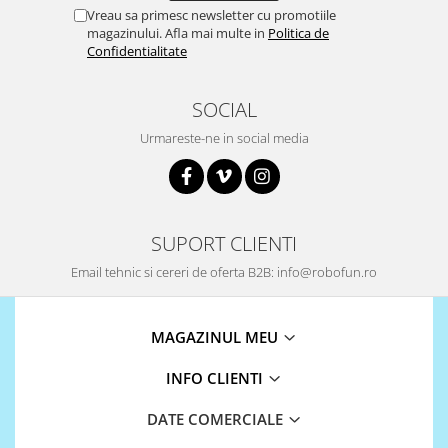
Vreau sa primesc newsletter cu promotiile
Puzzle mecanic Ugears
magazinului. Afla mai multe in
Politica de
Organizator de chei Wunderkey
Confidentialitate
Constructor foto Mozabrick &
Qbrix
SOCIAL
Puzzle lemn Cluebox
Urmareste-ne in social media
Jocuri de societate
Mecanice
3D Printer & CNC
SUPORT CLIENTI
Actuator
Email tehnic si cereri de oferta B2B: info@robofun.ro
Altele
Driver
MAGAZINUL MEU
Altele
DC
INFO CLIENTI
Servo
DATE COMERCIALE
Stepper