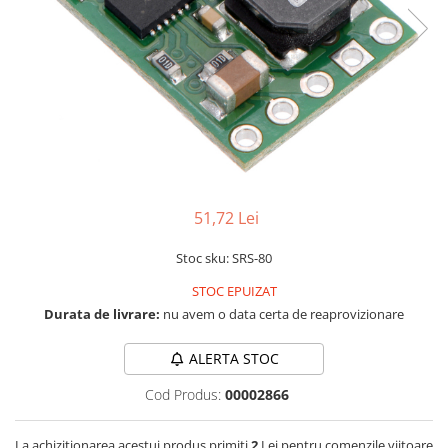
LCD
Module
Adaptoare si convertoare
ADC
Audio
CAN
Convertor nivel logic
51,72 Lei
Convertor USB la serial
Stoc sku: SRS-80
Datalogger
LCD
STOC EPUIZAT
Durata de livrare:
nu avem o data certa de reaprovizionare
Module
Multiplexor
ALERTA STOC
Radio
Cod Produs:
00002866
Releu
La achizitionarea acestui produs primiti
2
Lei pentru comenzile viitoare
RS-232