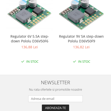
Filamente Speciale
Prusa I3 DIY Kit
Carti
Pentru Incepatori
Kituri incepatori Arduino
Regulator 6V 5.5A step-
Regulator 9V 5A step-down
Pentru Incepatori
down Pololu D36V50F6
Pololu D36V50F9
Micro:bit
136,88 Lei
136,82 Lei
Junior Robotics
Carti
IN STOC
IN STOC
Junior Robotics
Lego Education
NEWSLETTER
STEM Education
Ugears
Nu rata ofertele si promotiile noastre
Kit Fun
Kit Roboti
Cadouri