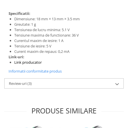
Generale
LED
Specificatii:
Dimensiune: 18 mm × 13 mm × 3.5 mm
Microcontrollere AVR
Greutate: 1 g
PCB - Placute Circuit
Tensiunea de lucru minima: 5.1 V
Tensiune maxima de functionare: 36 V
Rezistoare
Curentul maxim de iesire: 1 A
Creion 3D 3Doodler
Tensiune de iesire: 5 V
Curent maxim de repaus: 0,2 mA
Imprimante 3D
Link-uri:
Imprimante 3D
Link producator
3Doodler
Informatii conformitate produs
Componente
Review-uri
(3)
Componente
Componente E3D
Filament Premium ABS 1.75 mm
PRODUSE SIMILARE
Filament Premium ABS 3 mm
Filament Premium PLA 1.75 mm