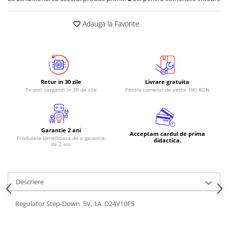
RS-485
Adauga la Favorite
RTC
Telecomenzi
Accesorii
Accesorii
Retur in 30 zile
Livrare gratuita
Te poti razgandi in 30 de zile
Pentru comenzi de peste 190 RON
Antene
Breadboard
Cabluri
Garantie 2 ani
Acceptam cardul de prima
Conectori
Produsele beneficiaza de o garantie
didactica.
de 2 ani
Cutii
Sticker
Descriere
Componente
Butoane, Tastaturi
Regulator Step-Down 5V, 1A D24V10F5
Condensatoare