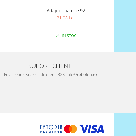
Adaptor baterie 9V
Re
21,08 Lei
IN STOC
SUPORT CLIENTI
Email tehnic si cereri de oferta B2B: info@robofun.ro