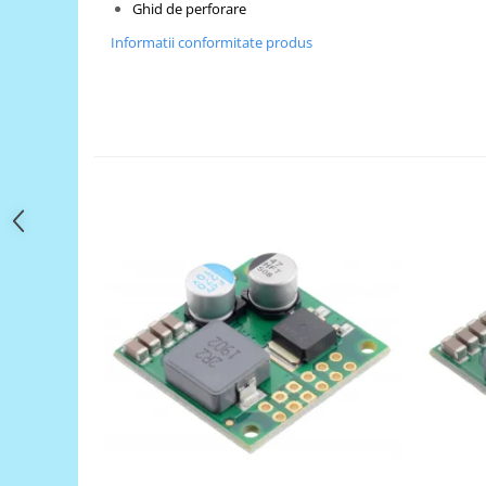
Filamente Speciale
Ghid de perforare
Prusa I3 DIY Kit
Informatii conformitate produs
Carti
Pentru Incepatori
Kituri incepatori Arduino
Pentru Incepatori
Micro:bit
Junior Robotics
Carti
Junior Robotics
Lego Education
STEM Education
Ugears
Kit Fun
Kit Roboti
Cadouri