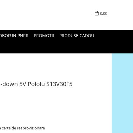
0,00
ROBOFUN PNRR
PROMOTII
PRODUSE CADOU
p-down 5V Pololu S13V30F5
 certa de reaprovizionare