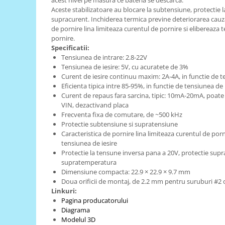
acest nivel pe masura ce bateria se descarca.
Generale
Aceste stabilizatoare au blocare la subtensiune, protectie l
LED
supracurent. Inchiderea termica previne deteriorarea cauza
de pornire lina limiteaza curentul de pornire si elibereaza t
Microcontrollere AVR
pornire.
Specificatii:
PCB - Placute Circuit
Tensiunea de intrare: 2.8-22V
Rezistoare
Tensiunea de iesire: 5V, cu acuratete de 3%
Curent de iesire continuu maxim: 2A-4A, in functie de t
Creion 3D 3Doodler
Eficienta tipica intre 85-95%, in functie de tensiunea de 
Imprimante 3D
Curent de repaus fara sarcina, tipic: 10mA-20mA, poate f
VIN, dezactivand placa
Imprimante 3D
Frecventa fixa de comutare, de ~500 kHz
3Doodler
Protectie subtensiune si supratensiune
Caracteristica de pornire lina limiteaza curentul de porn
Componente
tensiunea de iesire
Componente
Protectie la tensune inversa pana a 20V, protectie supra
supratemperatura
Componente E3D
Dimensiune compacta: 22.9 × 22.9 × 9.7 mm
Filament Premium ABS 1.75 mm
Doua orificii de montaj, de 2.2 mm pentru suruburi #2
Linkuri:
Filament Premium ABS 3 mm
Pagina producatorului
Filament Premium PLA 1.75 mm
Diagrama
Modelul 3D