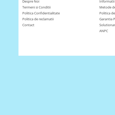
Encoder
Despre Noi
Informatii 
Termeni si Conditii
Metode de
Mecanice
Politica Confidentialitate
Politica d
Motoare
Politica de reclamatii
Garantia 
Micro Metal
Contact
Solutionare
Motoare
ANPC
Motor 25D
Motor 37D
Motoreductor plastic
Stepper
Sub-Micro
Tamiya
Roti si Senile
Rulmenti
Sasiu
Servomotoare
Suruburi, Piulite, Conectare