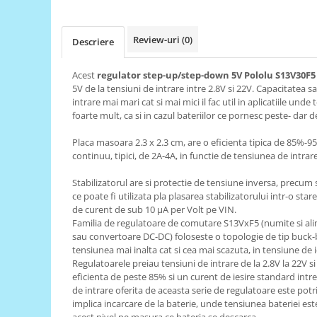
RS-485
Review-uri
(0)
RTC
Descriere
Telecomenzi
Acest
regulator step-up/step-down 5V Pololu S13V30F
Accesorii
5V de la tensiuni de intrare intre 2.8V si 22V. Capacitatea 
intrare mai mari cat si mai mici il fac util in aplicatiile un
Accesorii
foarte mult, ca si in cazul bateriilor ce pornesc peste- dar 
Antene
Placa masoara 2.3 x 2.3 cm, are o eficienta tipica de 85%-95
Breadboard
continuu, tipici, de 2A-4A, in functie de tensiunea de intrare
Cabluri
Stabilizatorul are si protectie de tensiune inversa, precum s
Conectori
ce poate fi utilizata pla plasarea stabilizatorului intr-o s
de curent de sub 10 µA per Volt pe VIN.
Cutii
Familia de regulatoare de comutare S13VxF5 (numite si al
Sticker
sau convertoare DC-DC) foloseste o topologie de tip buck-
tensiunea mai inalta cat si cea mai scazuta, in tensiune de i
Componente
Regulatoarele preiau tensiuni de intrare de la 2.8V la 22V s
Butoane, Tastaturi
eficienta de peste 85% si un curent de iesire standard intre 1
de intrare oferita de aceasta serie de regulatoare este potri
Condensatoare
implica incarcare de la baterie, unde tensiunea bateriei es