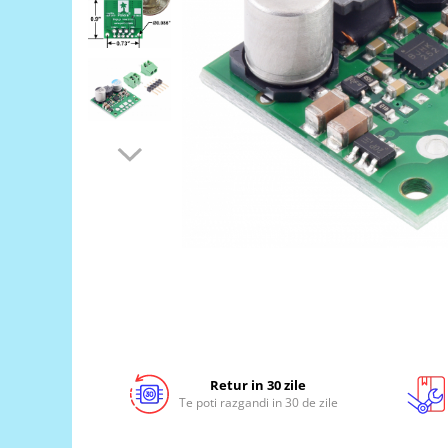
LCD
Module
Adaptoare si convertoare
ADC
Audio
CAN
Convertor nivel logic
Convertor USB la serial
Datalogger
LCD
Module
Multiplexor
Radio
Retur in 30 zile
Te poti razgandi in 30 de zile
Releu
RS-232