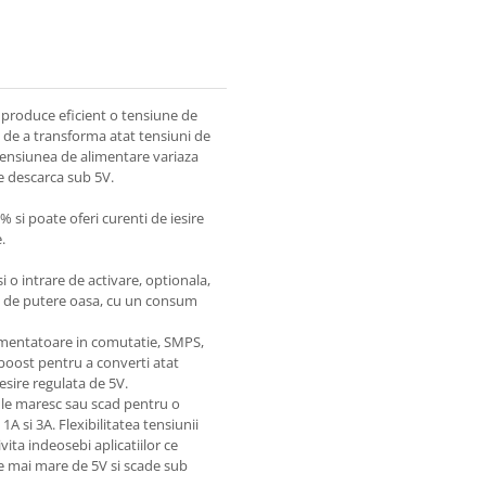
5
produce eficient o tensiune de
sa de a transforma atat tensiuni de
de tensiunea de alimentare variaza
de descarca sub 5V.
% si poate oferi curenti de iesire
.
i o intrare de activare, optionala,
tare de putere oasa, cu un consum
imentatoare in comutatie, SMPS,
boost pentru a converti atat
esire regulata de 5V.
i le maresc sau scad pentru o
A si 3A. Flexibilitatea tensiunii
vita indeosebi aplicatiilor ce
te mai mare de 5V si scade sub