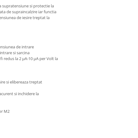
a supratensiune si protectie la
ta de supraincalzire iar functia
ensiunea de iesire treptat la
ensiunea de intrare
intrare si sarcina
i redus la 2 µA-10 µA per Volt la
ire si elibereaza treptat
curent si inchidere la
 or M2