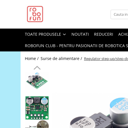
Toate Produsele
Arduino Original
TOATE PRODUSELE
NOUTATI
REDUCERI
ACHI
Arduino Compatibil
Raspberry PI
ROBOFUN CLUB - PENTRU PASIONATII DE ROBOTICA S
Raspberry PI
Home /
Surse de alimentare /
Regulator step-up/step-d
Alimentare
Racire
Hat
Accesorii
Audio
Cabluri si Conectori
Camera
Cutii