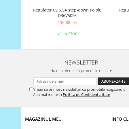
Puzzle mecanic Ugears
Regu
Regulator 6V 5.5A step-down Pololu
Organizator de chei Wunderkey
D36V50F6
136,88 Lei
Constructor foto Mozabrick &
Qbrix
IN STOC
Puzzle lemn Cluebox
Jocuri de societate
Mecanice
NEWSLETTER
3D Printer & CNC
Nu rata ofertele si promotiile noastre
Actuator
Altele
Vreau sa primesc newsletter cu promotiile magazinului.
Driver
Afla mai multe in
Politica de Confidentialitate
Altele
DC
Servo
MAGAZINUL MEU
INFO CL
Stepper