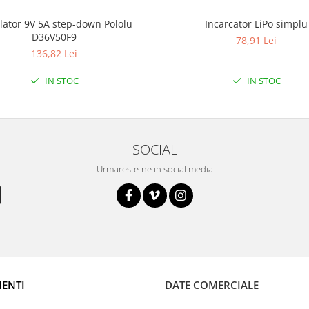
lator 9V 5A step-down Pololu
Incarcator LiPo simplu
D36V50F9
78,91 Lei
136,82 Lei
IN STOC
IN STOC
SOCIAL
Urmareste-ne in social media
IENTI
DATE COMERCIALE