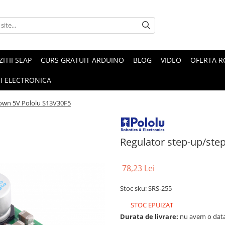
ZITII SEAP
CURS GRATUIT ARDUINO
BLOG
VIDEO
OFERTA 
I ELECTRONICA
own 5V Pololu S13V30F5
Regulator step-up/ste
78,23 Lei
Stoc sku: SRS-255
STOC EPUIZAT
Durata de livrare:
nu avem o data