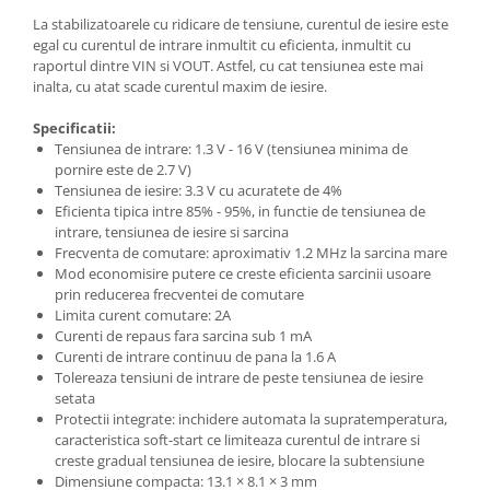
La stabilizatoarele cu ridicare de tensiune, curentul de iesire este
egal cu curentul de intrare inmultit cu eficienta, inmultit cu
raportul dintre VIN si VOUT. Astfel, cu cat tensiunea este mai
inalta, cu atat scade curentul maxim de iesire.
Specificatii:
Tensiunea de intrare: 1.3 V - 16 V (tensiunea minima de
pornire este de 2.7 V)
Tensiunea de iesire: 3.3 V cu acuratete de 4%
Eficienta tipica intre 85% - 95%, in functie de tensiunea de
intrare, tensiunea de iesire si sarcina
Frecventa de comutare: aproximativ 1.2 MHz la sarcina mare
Mod economisire putere ce creste eficienta sarcinii usoare
prin reducerea frecventei de comutare
Limita curent comutare: 2A
Curenti de repaus fara sarcina sub 1 mA
Curenti de intrare continuu de pana la 1.6 A
Tolereaza tensiuni de intrare de peste tensiunea de iesire
setata
Protectii integrate: inchidere automata la supratemperatura,
caracteristica soft-start ce limiteaza curentul de intrare si
creste gradual tensiunea de iesire, blocare la subtensiune
Dimensiune compacta: 13.1 × 8.1 × 3 mm