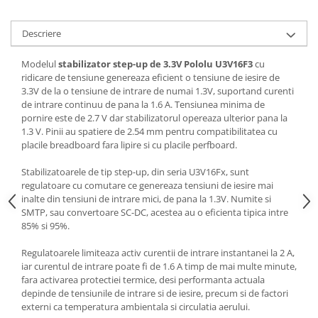
Descriere
Modelul
stabilizator step-up de 3.3V Pololu U3V16F3
cu
ridicare de tensiune genereaza eficient o tensiune de iesire de
3.3V de la o tensiune de intrare de numai 1.3V, suportand curenti
de intrare continuu de pana la 1.6 A. Tensiunea minima de
pornire este de 2.7 V dar stabilizatorul opereaza ulterior pana la
1.3 V. Pinii au spatiere de 2.54 mm pentru compatibilitatea cu
placile breadboard fara lipire si cu placile perfboard.
Stabilizatoarele de tip step-up, din seria U3V16Fx, sunt
regulatoare cu comutare ce genereaza tensiuni de iesire mai
inalte din tensiuni de intrare mici, de pana la 1.3V. Numite si
SMTP, sau convertoare SC-DC, acestea au o eficienta tipica intre
85% si 95%.
Regulatoarele limiteaza activ curentii de intrare instantanei la 2 A,
iar curentul de intrare poate fi de 1.6 A timp de mai multe minute,
fara activarea protectiei termice, desi performanta actuala
depinde de tensiunile de intrare si de iesire, precum si de factori
externi ca temperatura ambientala si circulatia aerului.