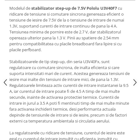
Generale
Modelul de
stabilizator step-up de 7.5V Pololu U3V40F7
cu
LED
ridicare de tensiune si comutare sincrona genereaza eficient o
tensiune de iesire de 7.5V de la o tensiune de intrare de numai
Microcontrollere AVR
1.3V, suportand curenti de intrare continuu de pana la 4 A.
PCB - Placute Circuit
Tensiunea minima de pornire este de 2.7 V, dar stabilizatorul
opereaza ulterior pana la 1.3 V. Pinii au spatiere de 2.54 mm
Rezistoare
pentru compatibilitatea cu placile breadboard fara lipire si cu
Creion 3D 3Doodler
placile perfboard.
Imprimante 3D
Stabilizatoarele de tip step-up, din seria U3V40Fx, sunt
Imprimante 3D
regulatoare cu comutare sincrona, de inalta eficienta si care
suporta intensitati mari de curent. Acestea genereaza tensiuni de
3Doodler
iesire mai inalte din tensiuni de intrare mici, de pana la 1.3V.
Componente
Regulatoarele limiteaza activ curentii de intrare instantanei la 9.5
A, iar curentul de intrare poate fi de 4.5 A timp de mai multe
Componente
secunde, inainte de activarea protectiei termice. Curentii de
Componente E3D
intrare in jurul a 3.5 A poti fi mentinuti timp de mai multe minute
fara activarea inchiderii termice, desi performanta actuala
Filament Premium ABS 1.75 mm
depinde de tensiunile de intrare si de iesire, precum si de factori
Filament Premium ABS 3 mm
externi ca temperatura ambientala si circulatia aerului.
Filament Premium PLA 1.75 mm
La regulatoarele cu ridicare de tensiune, curentul de iesire este
egal cu curentul de intrare inmultit cu eficienta, inmultit cu