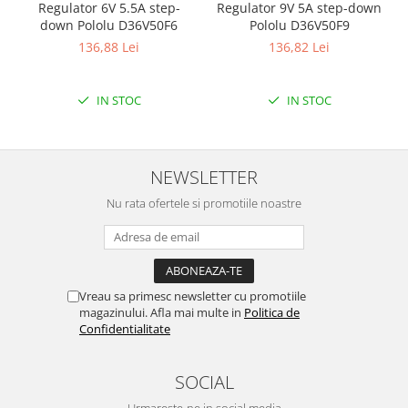
Encoder
Regulator 6V 5.5A step-
Regulator 9V 5A step-down
down Pololu D36V50F6
Pololu D36V50F9
Mecanice
136,88 Lei
136,82 Lei
Motoare
Micro Metal
IN STOC
IN STOC
Motoare
Motor 25D
Motor 37D
NEWSLETTER
Motoreductor plastic
Stepper
Nu rata ofertele si promotiile noastre
Sub-Micro
Tamiya
Roti si Senile
Vreau sa primesc newsletter cu promotiile
Rulmenti
magazinului. Afla mai multe in
Politica de
Confidentialitate
Sasiu
Servomotoare
SOCIAL
Suruburi, Piulite, Conectare