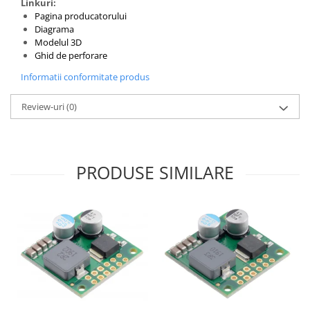
Linkuri:
Puzzle mecanic Ugears
Pagina producatorului
Diagrama
Organizator de chei Wunderkey
Modelul 3D
Ghid de perforare
Constructor foto Mozabrick &
Qbrix
Informatii conformitate produs
Puzzle lemn Cluebox
Review-uri
(0)
Jocuri de societate
Mecanice
3D Printer & CNC
PRODUSE SIMILARE
Actuator
Altele
Driver
Altele
DC
Servo
Stepper