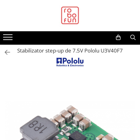
Toate Produsele
Arduino Original
Arduino Compatibil
Raspberry PI
Stabilizator step-up de 7.5V Pololu U3V40F7
Raspberry PI
Alimentare
Racire
Hat
Accesorii
Audio
Cabluri si Conectori
Camera
Cutii