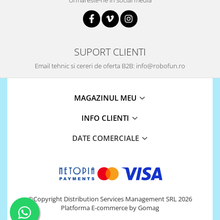
Urmareste-ne in social media
Platforme de dezvoltare
Arduino
Raspberry
.NET
SUPORT CLIENTI
Android
Email tehnic si cereri de oferta B2B: info@robofun.ro
ARM
AVR
MAGAZINUL MEU
Espruino
INFO CLIENTI
Feather
DATE COMERCIALE
Flora
FPGA
Intel
Latte Panda
©Copyright Distribution Services Management SRL 2026
Micro:bit
Platforma E-commerce by Gomag
Nvidia