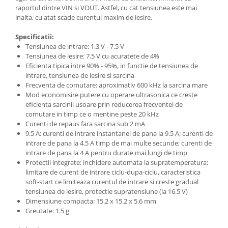
Filamente Speciale
raportul dintre VIN si VOUT. Astfel, cu cat tensiunea este mai
Prusa I3 DIY Kit
inalta, cu atat scade curentul maxim de iesire.
Carti
Specificatii:
Pentru Incepatori
Tensiunea de intrare: 1.3 V - 7.5 V
Tensiunea de iesire: 7.5 V cu acuratete de 4%
Kituri incepatori Arduino
Eficienta tipica intre 90% - 95%, in functie de tensiunea de
Pentru Incepatori
intrare, tensiunea de iesire si sarcina
Frecventa de comutare: aproximativ 600 kHz la sarcina mare
Micro:bit
Mod economisire putere cu operare ultrasonica ce creste
eficienta sarcinii usoare prin reducerea frecventei de
Junior Robotics
comutare in timp ce o mentine peste 20 kHz
Carti
Curenti de repaus fara sarcina sub 2 mA
9.5 A: curenti de intrare instantanei de pana la 9.5 A; curenti de
Junior Robotics
intrare de pana la 4.5 A timp de mai multe secunde; curenti de
Lego Education
intrare de pana la 4 A pentru durate mai lungi de timp
Protectii integrate: inchidere automata la supratemperatura;
STEM Education
limitare de curent de intrare ciclu-dupa-ciclu, caracteristica
soft-start ce limiteaza curentul de intrare si creste gradual
Ugears
tensiunea de iesire, protectie supratensiune (la 16.5 V)
Kit Fun
Dimensiune compacta: 15.2 x 15.2 x 5.6 mm
Greutate: 1.5 g
Kit Roboti
Cadouri