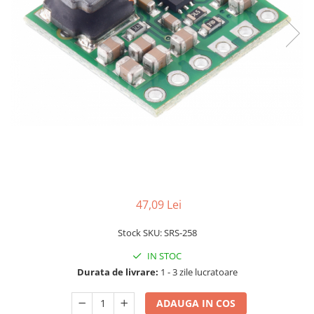
LCD
Module
Adaptoare si convertoare
ADC
Audio
CAN
Convertor nivel logic
Convertor USB la serial
Datalogger
LCD
47,09 Lei
Module
Stock SKU: SRS-258
Multiplexor
IN STOC
Radio
Durata de livrare:
1 - 3 zile lucratoare
Releu
ADAUGA IN COS
RS-232