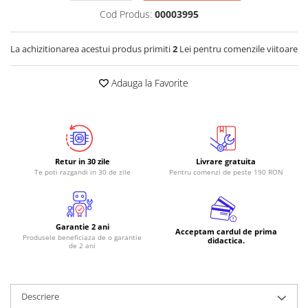
Cod Produs:
00003995
RS-485
RTC
La achizitionarea acestui produs primiti
2
Lei pentru comenzile viitoare
Telecomenzi
Adauga la Favorite
Accesorii
Accesorii
Antene
Breadboard
Retur in 30 zile
Livrare gratuita
Cabluri
Te poti razgandi in 30 de zile
Pentru comenzi de peste 190 RON
Conectori
Cutii
Garantie 2 ani
Sticker
Acceptam cardul de prima
Produsele beneficiaza de o garantie
didactica.
de 2 ani
Componente
Butoane, Tastaturi
Condensatoare
Descriere