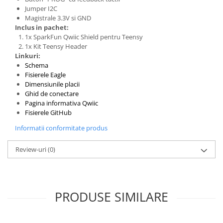
Filamente Speciale
Jumper I2C
Prusa I3 DIY Kit
Magistrale 3.3V si GND
Inclus in pachet:
Carti
1x SparkFun Qwiic Shield pentru Teensy
Pentru Incepatori
1x Kit Teensy Header
Linkuri:
Kituri incepatori Arduino
Schema
Pentru Incepatori
Fisierele Eagle
Dimensiunile placii
Micro:bit
Ghid de conectare
Pagina informativa Qwiic
Junior Robotics
Fisierele GitHub
Carti
Informatii conformitate produs
Junior Robotics
Lego Education
Review-uri
(0)
STEM Education
Ugears
PRODUSE SIMILARE
Kit Fun
Kit Roboti
Cadouri