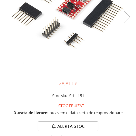
LCD
Module
Adaptoare si convertoare
ADC
Audio
CAN
Convertor nivel logic
Convertor USB la serial
Datalogger
28,81 Lei
LCD
Stoc sku: SHL-151
Module
STOC EPUIZAT
Multiplexor
Durata de livrare:
nu avem o data certa de reaprovizionare
Radio
Releu
ALERTA STOC
RS-232