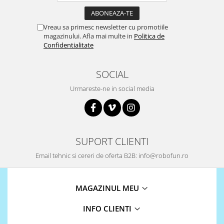
Encoder
Mecanice
Vreau sa primesc newsletter cu promotiile
Motoare
magazinului. Afla mai multe in
Politica de
Confidentialitate
Micro Metal
Motoare
SOCIAL
Motor 25D
Motor 37D
Urmareste-ne in social media
Motoreductor plastic
Stepper
Sub-Micro
Tamiya
SUPORT CLIENTI
Roti si Senile
Email tehnic si cereri de oferta B2B: info@robofun.ro
Rulmenti
Sasiu
MAGAZINUL MEU
Servomotoare
INFO CLIENTI
Suruburi, Piulite, Conectare