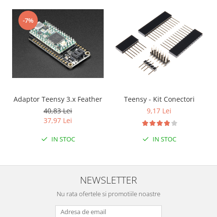
Puzzle mecanic Ugears
-7%
Organizator de chei Wunderkey
Constructor foto Mozabrick &
Qbrix
Puzzle lemn Cluebox
Jocuri de societate
Mecanice
Adaptor Teensy 3.x Feather
Teensy - Kit Conectori
3D Printer & CNC
40,83 Lei
9,17 Lei
37,97 Lei
Actuator
Altele
IN STOC
IN STOC
Driver
Altele
NEWSLETTER
DC
Servo
Nu rata ofertele si promotiile noastre
Stepper