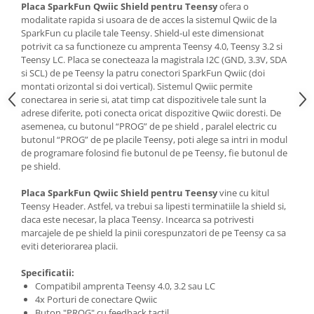
Generale
Placa SparkFun Qwiic Shield pentru Teensy
ofera o
modalitate rapida si usoara de de acces la sistemul Qwiic de la
LED
SparkFun cu placile tale Teensy. Shield-ul este dimensionat
potrivit ca sa functioneze cu amprenta Teensy 4.0, Teensy 3.2 si
Microcontrollere AVR
Teensy LC. Placa se conecteaza la magistrala I2C (GND, 3.3V, SDA
PCB - Placute Circuit
si SCL) de pe Teensy la patru conectori SparkFun Qwiic (doi
montati orizontal si doi vertical). Sistemul Qwiic permite
Rezistoare
conectarea in serie si, atat timp cat dispozitivele tale sunt la
Creion 3D 3Doodler
adrese diferite, poti conecta oricat dispozitive Qwiic doresti. De
asemenea, cu butonul “PROG” de pe shield , paralel electric cu
Imprimante 3D
butonul “PROG” de pe placile Teensy, poti alege sa intri in modul
Imprimante 3D
de programare folosind fie butonul de pe Teensy, fie butonul de
pe shield.
3Doodler
Componente
Placa SparkFun Qwiic Shield pentru Teensy
vine cu kitul
Teensy Header. Astfel, va trebui sa lipesti terminatiile la shield si,
Componente
daca este necesar, la placa Teensy. Incearca sa potrivesti
Componente E3D
marcajele de pe shield la pinii corespunzatori de pe Teensy ca sa
eviti deteriorarea placii.
Filament Premium ABS 1.75 mm
Filament Premium ABS 3 mm
Specificatii:
Compatibil amprenta Teensy 4.0, 3.2 sau LC
Filament Premium PLA 1.75 mm
4x Porturi de conectare Qwiic
Buton "PROG" cu feedback tactil