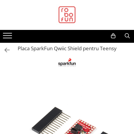
Toate Produsele
Arduino Original
Arduino Compatibil
Raspberry PI
Placa SparkFun Qwiic Shield pentru Teensy
Raspberry PI
Alimentare
Racire
Hat
Accesorii
Audio
Cabluri si Conectori
Camera
Cutii