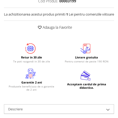
Cod Produs:
00003199
RS-485
La achizitionarea acestui produs primiti
1
Lei pentru comenzile viitoare
RTC
Telecomenzi
Adauga la Favorite
Accesorii
Accesorii
Antene
Breadboard
Retur in 30 zile
Livrare gratuita
Te poti razgandi in 30 de zile
Pentru comenzi de peste 190 RON
Cabluri
Conectori
Cutii
Garantie 2 ani
Acceptam cardul de prima
Produsele beneficiaza de o garantie
Sticker
didactica.
de 2 ani
Componente
Butoane, Tastaturi
Descriere
Condensatoare