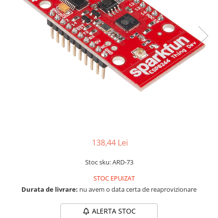
LCD
Module
Adaptoare si convertoare
ADC
Audio
CAN
Convertor nivel logic
Convertor USB la serial
Datalogger
LCD
138,44 Lei
Module
Stoc sku: ARD-73
Multiplexor
STOC EPUIZAT
Radio
Durata de livrare:
nu avem o data certa de reaprovizionare
Releu
ALERTA STOC
RS-232