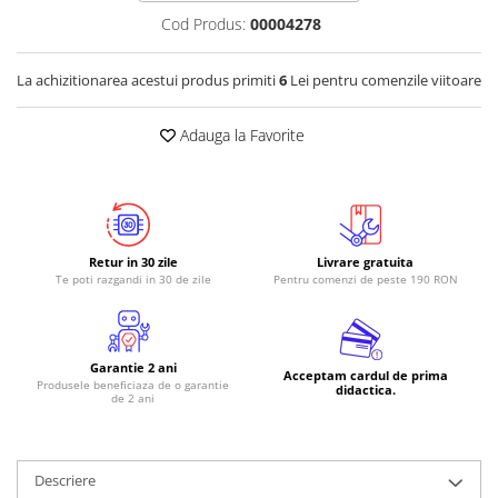
Cod Produs:
00004278
RS-485
RTC
La achizitionarea acestui produs primiti
6
Lei pentru comenzile viitoare
Telecomenzi
Adauga la Favorite
Accesorii
Accesorii
Antene
Breadboard
Retur in 30 zile
Livrare gratuita
Cabluri
Te poti razgandi in 30 de zile
Pentru comenzi de peste 190 RON
Conectori
Cutii
Garantie 2 ani
Sticker
Acceptam cardul de prima
Produsele beneficiaza de o garantie
didactica.
de 2 ani
Componente
Butoane, Tastaturi
Condensatoare
Descriere