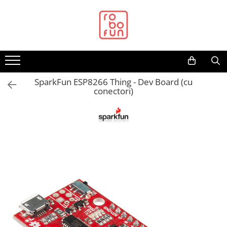
Toate Produsele
Arduino Original
Arduino Compatibil
Raspberry PI
SparkFun ESP8266 Thing - Dev Board (cu
conectori)
Raspberry PI
Alimentare
Racire
Hat
Accesorii
Audio
Cabluri si Conectori
Camera
Cutii