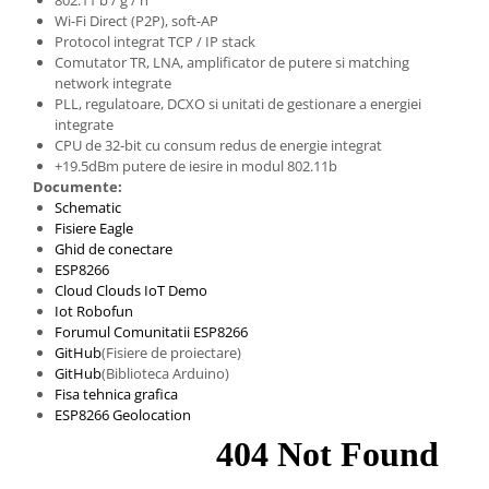
Filamente Speciale
Wi-Fi Direct (P2P), soft-AP
Prusa I3 DIY Kit
Protocol integrat TCP / IP stack
Comutator TR, LNA, amplificator de putere si matching
Carti
network integrate
Pentru Incepatori
PLL, regulatoare, DCXO si unitati de gestionare a energiei
integrate
Kituri incepatori Arduino
CPU de 32-bit cu consum redus de energie integrat
Pentru Incepatori
+19.5dBm putere de iesire in modul 802.11b
Documente:
Micro:bit
Schematic
Junior Robotics
Fisiere Eagle
Ghid de conectare
Carti
ESP8266
Junior Robotics
Cloud Clouds IoT Demo
Iot Robofun
Lego Education
Forumul Comunitatii ESP8266
GitHub
(Fisiere de proiectare)
STEM Education
GitHub
(Biblioteca Arduino)
Ugears
Fisa tehnica grafica
ESP8266 Geolocation
Kit Fun
Kit Roboti
Cadouri