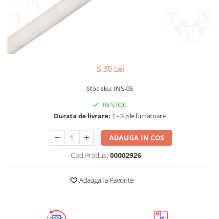
RS-232
Micro:bit
PIR
Motor 25D
Motor 37D
RS-485
Nvidia
Radar
Motoreductor plastic
RTC
Olinuxino
Sonar
Stepper
Telecomenzi
Photon
Sunet
Sub-Micro
5,30 Lei
PIC
Tensiune
Tamiya
Platforme de dezvoltare
Termocuple
Roti si Senile
Stoc sku: INS-05
Python
Video
Rulmenti
IN STOC
Durata de livrare:
1 - 3 zile lucratoare
Teensy
Vreme
Sasiu
Thing
Servomotoare
ADAUGA IN COS
TI
Suruburi, Piulite, Conectare
Cod Produs:
00002926
Adauga la Favorite