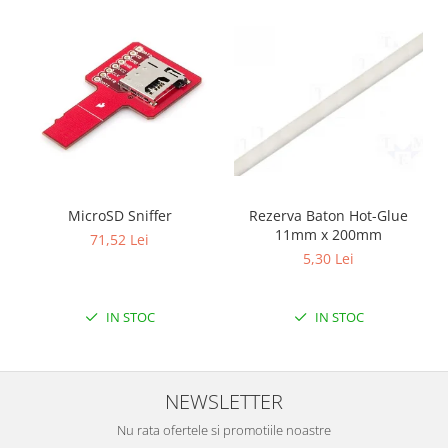
Filamente Speciale
Prusa I3 DIY Kit
Carti
Pentru Incepatori
Kituri incepatori Arduino
Pentru Incepatori
Micro:bit
Junior Robotics
MicroSD Sniffer
Rezerva Baton Hot-Glue
11mm x 200mm
Carti
71,52 Lei
5,30 Lei
Junior Robotics
Lego Education
IN STOC
IN STOC
STEM Education
Ugears
Kit Fun
NEWSLETTER
Kit Roboti
Nu rata ofertele si promotiile noastre
Cadouri