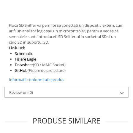
Generale
LED
Microcontrollere AVR
Placa SD Sniffer va permite sa conectati un dispozitiv extern, cum
PCB - Placute Circuit
ar fi un analizor logic sau un microcontroler, pentru a vedea ce
semnalele sunt. Introduceti SD Sniffer-ul in socket-ul SD si un
Rezistoare
card SD în suportul SD.
Creion 3D 3Doodler
Link-uri:
Schematic
Imprimante 3D
Fisiere Eagle
Imprimante 3D
Datasheet
(SD / MMC Socket)
GitHub
(Fisiere de proiectare)
3Doodler
Informatii conformitate produs
Componente
Componente
Review-uri
(0)
Componente E3D
Filament Premium ABS 1.75 mm
Filament Premium ABS 3 mm
PRODUSE SIMILARE
Filament Premium PLA 1.75 mm