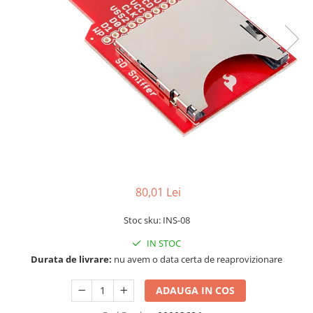
LCD
Module
Adaptoare si convertoare
ADC
Audio
CAN
Convertor nivel logic
Convertor USB la serial
Datalogger
80,01 Lei
LCD
Stoc sku: INS-08
Module
IN STOC
Multiplexor
Durata de livrare:
nu avem o data certa de reaprovizionare
Radio
Releu
ADAUGA IN COS
RS-232