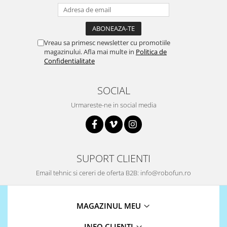
Puzzle mecanic Ugears
Organizator de chei Wunderkey
Constructor foto Mozabrick &
Vreau sa primesc newsletter cu promotiile
Qbrix
magazinului. Afla mai multe in
Politica de
Confidentialitate
Puzzle lemn Cluebox
Jocuri de societate
SOCIAL
Mecanice
Urmareste-ne in social media
3D Printer & CNC
Actuator
Altele
SUPORT CLIENTI
Driver
Email tehnic si cereri de oferta B2B: info@robofun.ro
Altele
DC
Servo
MAGAZINUL MEU
Stepper
INFO CLIENTI