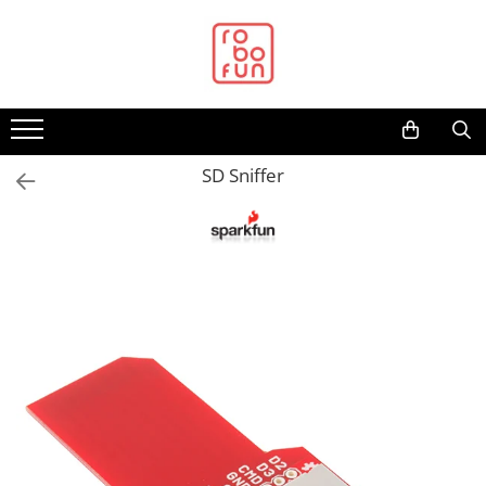
Toate Produsele
Arduino Original
Arduino Compatibil
Raspberry PI
SD Sniffer
Raspberry PI
Alimentare
Racire
Hat
Accesorii
Audio
Cabluri si Conectori
Camera
Cutii