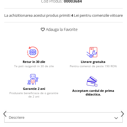
Cod Produs:
00003684
RS-485
La achizitionarea acestui produs primiti
4
Lei pentru comenzile viitoare
RTC
Telecomenzi
Adauga la Favorite
Accesorii
Accesorii
Antene
Breadboard
Retur in 30 zile
Livrare gratuita
Te poti razgandi in 30 de zile
Pentru comenzi de peste 190 RON
Cabluri
Conectori
Cutii
Garantie 2 ani
Acceptam cardul de prima
Produsele beneficiaza de o garantie
Sticker
didactica.
de 2 ani
Componente
Butoane, Tastaturi
Descriere
Condensatoare