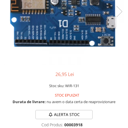
LCD
Module
Adaptoare si convertoare
ADC
Audio
CAN
Convertor nivel logic
Convertor USB la serial
26,95 Lei
Datalogger
LCD
Stoc sku: WIR-131
Module
STOC EPUIZAT
Multiplexor
Durata de livrare:
nu avem o data certa de reaprovizionare
Radio
ALERTA STOC
Releu
Cod Produs:
00003918
RS-232