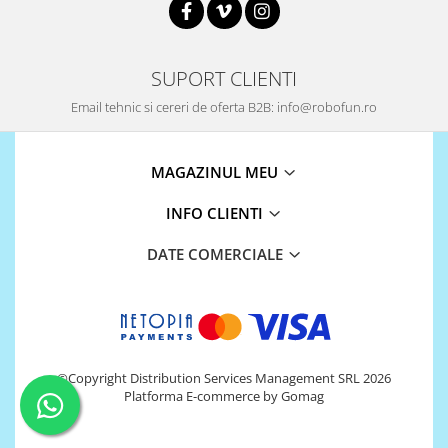
Encoder
Mecanice
Motoare
SUPORT CLIENTI
Micro Metal
Email tehnic si cereri de oferta B2B: info@robofun.ro
Motoare
Motor 25D
MAGAZINUL MEU
Motor 37D
Motoreductor plastic
INFO CLIENTI
Stepper
Sub-Micro
DATE COMERCIALE
Tamiya
Roti si Senile
Rulmenti
Sasiu
©Copyright Distribution Services Management SRL 2026
Servomotoare
Platforma E-commerce by Gomag
Suruburi, Piulite, Conectare