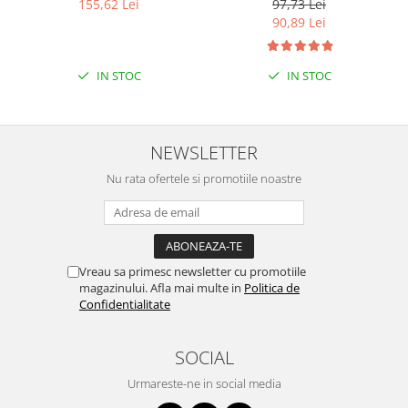
155,62 Lei
97,73 Lei
Puzzle mecanic Ugears
90,89 Lei
Organizator de chei Wunderkey
Constructor foto Mozabrick &
IN STOC
IN STOC
Qbrix
Puzzle lemn Cluebox
NEWSLETTER
Jocuri de societate
Mecanice
Nu rata ofertele si promotiile noastre
3D Printer & CNC
Actuator
Altele
Vreau sa primesc newsletter cu promotiile
Driver
magazinului. Afla mai multe in
Politica de
Confidentialitate
Altele
DC
SOCIAL
Servo
Urmareste-ne in social media
Stepper