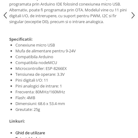
Generale
programata prin Arduino IDE folosind conexiunea micro USB.
Alternativ, poate fi programata prin OTA. Modelul vine cu 11 pini
LED
digitali I/O, de intrerupere, cu suport pentru PWM, I2C si fir
Microcontrollere AVR
singular (exceptie D0), precum si o intrare analogica.
PCB - Placute Circuit
Specificatii:
Rezistoare
Conexiune micro USB
Creion 3D 3Doodler
Mufa de alimentare pentru 9-24V
Compatibila Arduino
Imprimante 3D
Compatibila nodeMCU
Imprimante 3D
Microcontroller: ESP-8266EX
Tensiunea de operare: 3.3V
3Doodler
Pini digitali I/O: 11
Componente
Pini analogici de intrare: 1
Frecventa: 80MHz/160MHz
Componente
Flash: 4MB
Componente E3D
Dimensiuni: 68.6 x 53.4 mm
Greutate: 25g
Filament Premium ABS 1.75 mm
Filament Premium ABS 3 mm
Linkuri:
Filament Premium PLA 1.75 mm
Ghid de utilizare