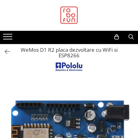
Toate Produsele
Arduino Original
Arduino Compatibil
Raspberry PI
WeMos D1 R2 placa dezvoltare cu WiFi si
ESP8266
Raspberry PI
Alimentare
Racire
Hat
Accesorii
Audio
Cabluri si Conectori
Camera
Cutii