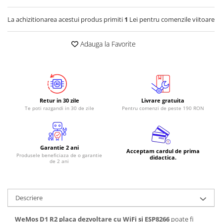
RS-485
La achizitionarea acestui produs primiti
1
Lei pentru comenzile viitoare
RTC
Adauga la Favorite
Telecomenzi
Accesorii
Accesorii
Antene
Retur in 30 zile
Livrare gratuita
Breadboard
Te poti razgandi in 30 de zile
Pentru comenzi de peste 190 RON
Cabluri
Conectori
Garantie 2 ani
Cutii
Acceptam cardul de prima
Produsele beneficiaza de o garantie
didactica.
de 2 ani
Sticker
Componente
Butoane, Tastaturi
Descriere
Condensatoare
WeMos D1 R2 placa dezvoltare cu WiFi si ESP8266
poate fi