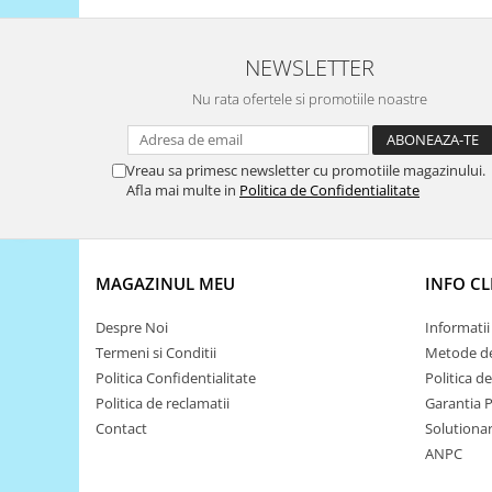
Filamente Speciale
Prusa I3 DIY Kit
NEWSLETTER
Carti
Pentru Incepatori
Nu rata ofertele si promotiile noastre
Kituri incepatori Arduino
Pentru Incepatori
Vreau sa primesc newsletter cu promotiile magazinului.
Afla mai multe in
Politica de Confidentialitate
Micro:bit
Junior Robotics
Carti
MAGAZINUL MEU
INFO CL
Junior Robotics
Lego Education
Despre Noi
Informatii 
Termeni si Conditii
Metode de
STEM Education
Politica Confidentialitate
Politica d
Ugears
Politica de reclamatii
Garantia 
Kit Fun
Contact
Solutionare
ANPC
Kit Roboti
Cadouri