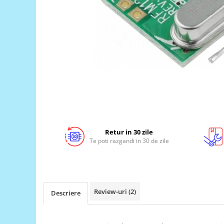
LCD
Module
Adaptoare si convertoare
ADC
Audio
CAN
Convertor nivel logic
Convertor USB la serial
Datalogger
Retur in 30 zile
Te poti razgandi in 30 de zile
LCD
Module
Multiplexor
Radio
Review-uri
(2)
Descriere
Releu
RS-232