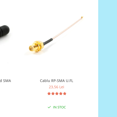
nd SMA
Cablu RP-SMA U.FL
Transce
23,56 Lei
IN STOC