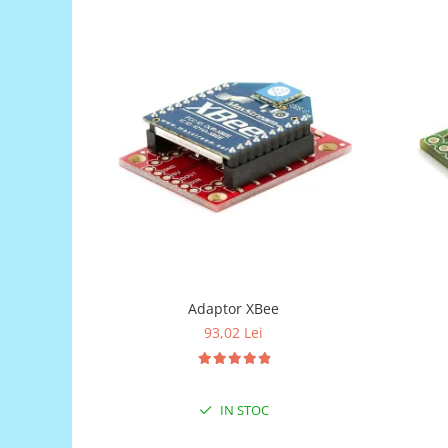
Generale
LED
Microcontrollere AVR
PCB - Placute Circuit
Rezistoare
Creion 3D 3Doodler
Imprimante 3D
Imprimante 3D
3Doodler
Componente
Componente
Adaptor XBee
Componente E3D
93,02 Lei
Filament Premium ABS 1.75 mm
Filament Premium ABS 3 mm
IN STOC
Filament Premium PLA 1.75 mm