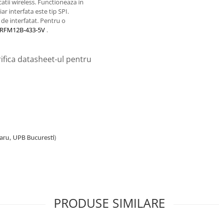
tii wireless. Functioneaza in
r interfata este tip SPI.
l de interfatat. Pentru o
k RFM12B-433-5V
.
ifica datasheet-ul pentru
)
maru, UPB Bucuresti
PRODUSE SIMILARE