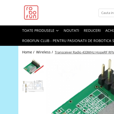
Toate Produsele
Arduino Original
TOATE PRODUSELE
NOUTATI
REDUCERI
ACHI
Arduino Compatibil
Raspberry PI
ROBOFUN CLUB - PENTRU PASIONATII DE ROBOTICA S
Raspberry PI
Home /
Wireless /
Transceiver Radio 433MHz HopeRF RF
Alimentare
Racire
Hat
Accesorii
Audio
Cabluri si Conectori
Camera
Cutii