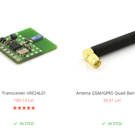
Transceiver nRF24L01
Antena GSM/GPRS Quad Ba
149,13 Lei
30,61 Lei
IN STOC
IN STOC