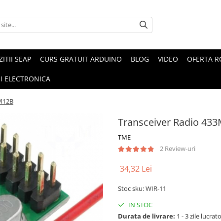
ZITII SEAP
CURS GRATUIT ARDUINO
BLOG
VIDEO
OFERTA 
I ELECTRONICA
M12B
Transceiver Radio 4
TME
2 Review-uri
34,32 Lei
Stoc sku: WIR-11
IN STOC
Durata de livrare:
1 - 3 zile lucrat