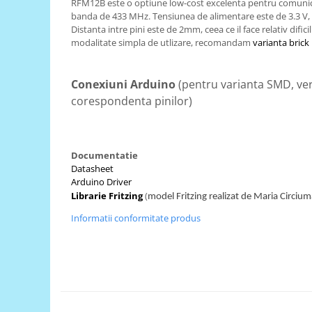
RFM12B este o optiune low-cost excelenta pentru comunica
banda de 433 MHz. Tensiunea de alimentare este de 3.3 V, ia
RS-485
Distanta intre pini este de 2mm, ceea ce il face relativ difici
RTC
modalitate simpla de utlizare, recomandam
varianta bric
Telecomenzi
Conexiuni Arduino
(pentru varianta SMD, ver
Accesorii
corespondenta pinilor)
Accesorii
Antene
Breadboard
Documentatie
Cabluri
Datasheet
Arduino Driver
Conectori
Librarie Fritzing
(
model Fritzing realizat de Maria Circiu
Cutii
Informatii conformitate produs
Sticker
Componente
Butoane, Tastaturi
Condensatoare