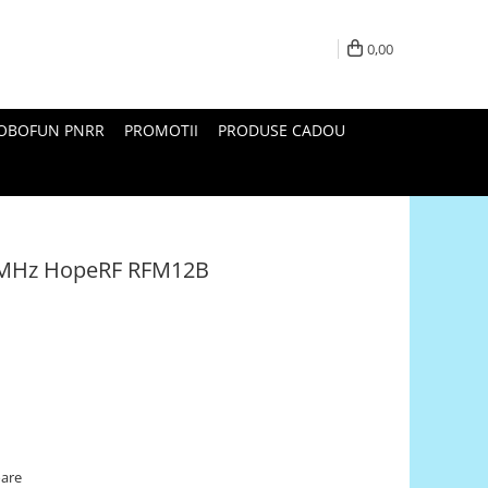
0,00
ROBOFUN PNRR
PROMOTII
PRODUSE CADOU
33MHz HopeRF RFM12B
oare