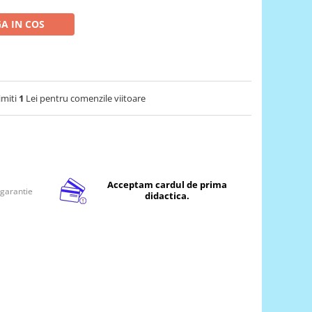
A IN COS
imiti
1
Lei pentru comenzile viitoare
Acceptam cardul de prima
 garantie
didactica.