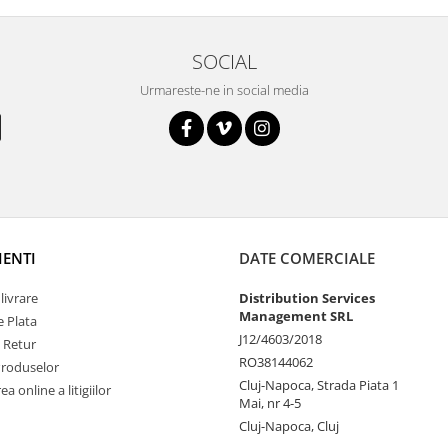
SOCIAL
Urmareste-ne in social media
IENTI
DATE COMERCIALE
livrare
Distribution Services
Management SRL
 Plata
J12/4603/2018
e Retur
RO38144062
Produselor
Cluj-Napoca, Strada Piata 1
a online a litigiilor
Mai, nr 4-5
Cluj-Napoca, Cluj