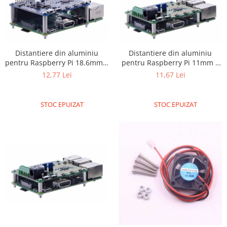
Filamente Speciale
Prusa I3 DIY Kit
Carti
Pentru Incepatori
Distantiere din aluminiu
Distantiere din aluminiu
Kituri incepatori Arduino
pentru Raspberry Pi 18.6mm x
pentru Raspberry Pi 11mm x
6mm M2.5 - 4 buc
6mm M2.5 - 4 buc
Pentru Incepatori
12,77 Lei
11,67 Lei
Micro:bit
STOC EPUIZAT
STOC EPUIZAT
Junior Robotics
Carti
Junior Robotics
Lego Education
STEM Education
Ugears
Kit Fun
Kit Roboti
Cadouri