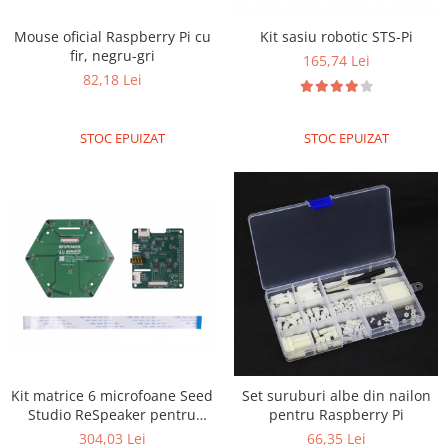
RS-485
Mouse oficial Raspberry Pi cu
Kit sasiu robotic STS-Pi
fir, negru-gri
RTC
165,74 Lei
82,18 Lei
Telecomenzi
Accesorii
STOC EPUIZAT
STOC EPUIZAT
Accesorii
Antene
Breadboard
Cabluri
Conectori
Cutii
Sticker
Componente
Butoane, Tastaturi
Kit matrice 6 microfoane Seed
Set suruburi albe din nailon
Studio ReSpeaker pentru
pentru Raspberry Pi
Condensatoare
Raspberry Pi
304,03 Lei
66,35 Lei