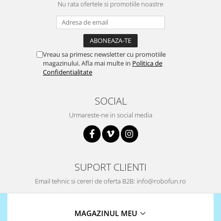
Platforme de dezvoltare
Nu rata ofertele si promotiile noastre
Arduino
Raspberry
.NET
Vreau sa primesc newsletter cu promotiile
Android
magazinului. Afla mai multe in
Politica de
Confidentialitate
ARM
AVR
SOCIAL
Espruino
Urmareste-ne in social media
Feather
Flora
FPGA
SUPORT CLIENTI
Intel
Email tehnic si cereri de oferta B2B: info@robofun.ro
Latte Panda
Micro:bit
MAGAZINUL MEU
Nvidia