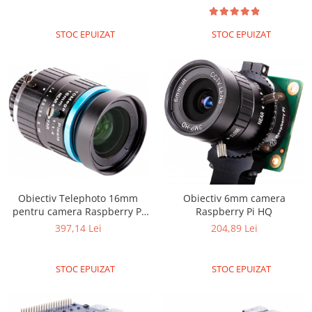
Generale
LED
STOC EPUIZAT
STOC EPUIZAT
Microcontrollere AVR
PCB - Placute Circuit
Rezistoare
Creion 3D 3Doodler
Imprimante 3D
Imprimante 3D
3Doodler
Componente
Obiectiv Telephoto 16mm
Obiectiv 6mm camera
pentru camera Raspberry Pi
Raspberry Pi HQ
Componente
HQ
397,14 Lei
204,89 Lei
Componente E3D
Filament Premium ABS 1.75 mm
STOC EPUIZAT
STOC EPUIZAT
Filament Premium ABS 3 mm
Filament Premium PLA 1.75 mm