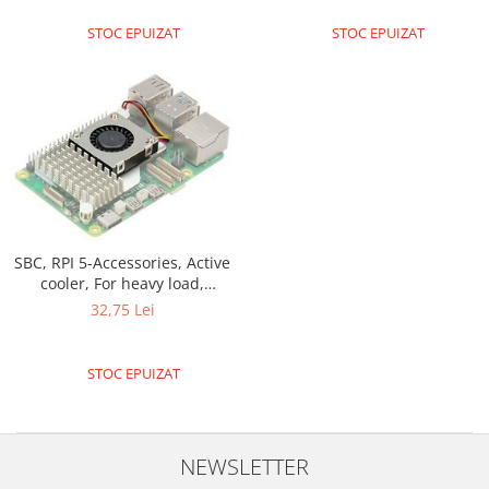
Encoder
STOC EPUIZAT
STOC EPUIZAT
Mecanice
Motoare
Micro Metal
Motoare
Motor 25D
Motor 37D
Motoreductor plastic
Stepper
SBC, RPI 5-Accessories, Active
Sub-Micro
cooler, For heavy load,
Tamiya
Without case
32,75 Lei
Roti si Senile
Rulmenti
STOC EPUIZAT
Sasiu
Servomotoare
NEWSLETTER
Suruburi, Piulite, Conectare