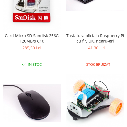
LCD
Module
Adaptoare si convertoare
ADC
Card Micro SD Sandisk 256G
Tastatura oficiala Raspberry Pi
Audio
120MB/s C10
cu fir, UK, negru-gri
CAN
285,50 Lei
141,30 Lei
Convertor nivel logic
IN STOC
STOC EPUIZAT
Convertor USB la serial
Datalogger
LCD
Module
Multiplexor
Radio
Releu
RS-232