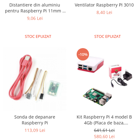
Distantiere din aluminiu
Ventilator Raspberry PI 3010
Puzzle mecanic Ugears
pentru Raspberry Pi 11mm x
8,40 Lei
Organizator de chei Wunderkey
4mm M2.5 - 4 buc
9,06 Lei
Constructor foto Mozabrick &
Qbrix
STOC EPUIZAT
STOC EPUIZAT
Puzzle lemn Cluebox
Jocuri de societate
-10%
Mecanice
3D Printer & CNC
Actuator
Altele
Driver
Altele
DC
Kit Raspberry Pi 4 model B
Sonda de depanare
4Gb (Placa de baza,
Raspberry Pi
Servo
alimentator, carcasa)
641,61 Lei
113,09 Lei
Stepper
580,60 Lei