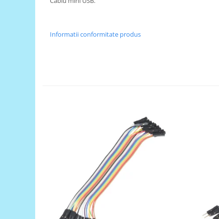
Cablu mini USB.
RS-485
RTC
Informatii conformitate produs
Telecomenzi
Accesorii
Accesorii
Antene
Breadboard
Cabluri
Conectori
Cutii
Sticker
Componente
Butoane, Tastaturi
Condensatoare