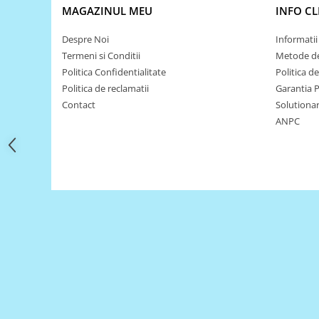
Filamente Speciale
MAGAZINUL MEU
INFO CL
Prusa I3 DIY Kit
Despre Noi
Informatii 
Carti
Termeni si Conditii
Metode de
Pentru Incepatori
Politica Confidentialitate
Politica d
Kituri incepatori Arduino
Politica de reclamatii
Garantia 
Pentru Incepatori
Contact
Solutionare
ANPC
Micro:bit
Junior Robotics
Carti
Junior Robotics
Lego Education
STEM Education
Ugears
Kit Fun
Kit Roboti
Cadouri