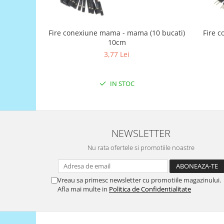
Generale
LED
Fire conexiune mama - mama (10 bucati)
Fire c
Microcontrollere AVR
10cm
PCB - Placute Circuit
3,77 Lei
Rezistoare
Creion 3D 3Doodler
IN STOC
Imprimante 3D
Imprimante 3D
3Doodler
NEWSLETTER
Componente
Nu rata ofertele si promotiile noastre
Componente
Componente E3D
Filament Premium ABS 1.75 mm
Vreau sa primesc newsletter cu promotiile magazinului.
Afla mai multe in
Politica de Confidentialitate
Filament Premium ABS 3 mm
Filament Premium PLA 1.75 mm