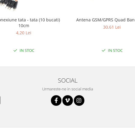
onexiune tata - tata (10 bucati)
Antena GSM/GPRS Quad Ba
10cm
30,61 Lei
4,20 Lei
IN STOC
IN STOC
SOCIAL
Urmareste-ne in social media