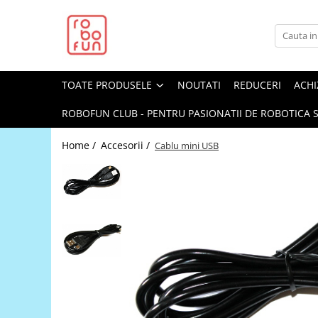
Toate Produsele
Arduino Original
TOATE PRODUSELE
NOUTATI
REDUCERI
ACHI
Arduino Compatibil
Raspberry PI
ROBOFUN CLUB - PENTRU PASIONATII DE ROBOTICA S
Raspberry PI
Home /
Accesorii /
Cablu mini USB
Alimentare
Racire
Hat
Accesorii
Audio
Cabluri si Conectori
Camera
Cutii