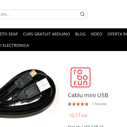
ZITII SEAP
CURS GRATUIT ARDUINO
BLOG
VIDEO
OFERTA 
I ELECTRONICA
Cablu mini USB
1 Review
10,17 Lei
Stoc sku: ACS-CAB-27