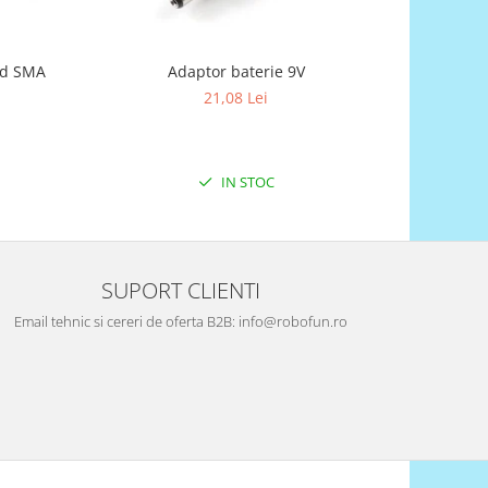
nd SMA
Adaptor baterie 9V
Bareta
21,08 Lei
IN STOC
SUPORT CLIENTI
Email tehnic si cereri de oferta B2B: info@robofun.ro