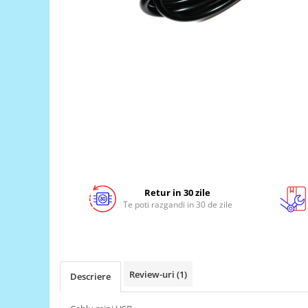
LCD
Module
Adaptoare si convertoare
ADC
Audio
CAN
Convertor nivel logic
Convertor USB la serial
Datalogger
Retur in 30 zile
LCD
Te poti razgandi in 30 de zile
Module
Multiplexor
Radio
Review-uri
(1)
Descriere
Releu
RS-232