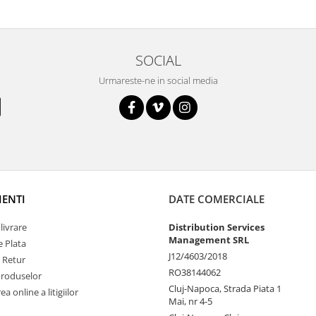
SOCIAL
Urmareste-ne in social media
IENTI
DATE COMERCIALE
livrare
Distribution Services
Management SRL
 Plata
J12/4603/2018
e Retur
RO38144062
Produselor
Cluj-Napoca, Strada Piata 1
a online a litigiilor
Mai, nr 4-5