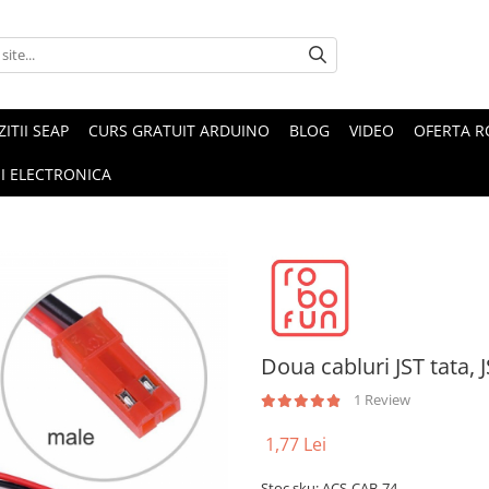
ZITII SEAP
CURS GRATUIT ARDUINO
BLOG
VIDEO
OFERTA 
I ELECTRONICA
Doua cabluri JST tata,
1 Review
1,77 Lei
Stoc sku: ACS-CAB-74