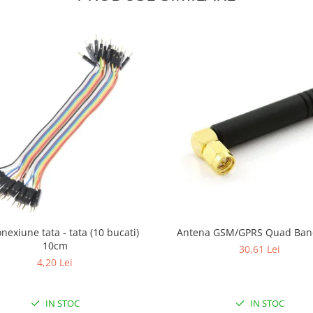
onexiune tata - tata (10 bucati)
Antena GSM/GPRS Quad Ba
10cm
30,61 Lei
4,20 Lei
IN STOC
IN STOC