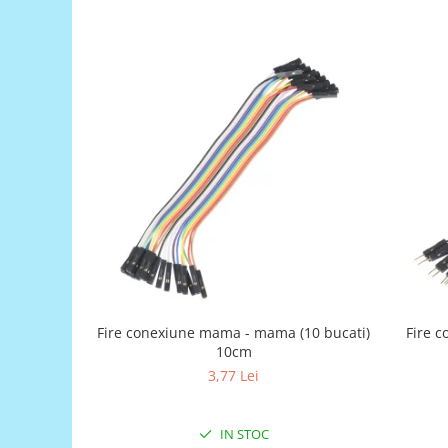
Generale
LED
Microcontrollere AVR
PCB - Placute Circuit
Rezistoare
Creion 3D 3Doodler
Imprimante 3D
Imprimante 3D
3Doodler
Componente
Componente
Componente E3D
Fire conexiune mama - mama (10 bucati)
Fire c
10cm
Filament Premium ABS 1.75 mm
3,77 Lei
Filament Premium ABS 3 mm
Filament Premium PLA 1.75 mm
IN STOC