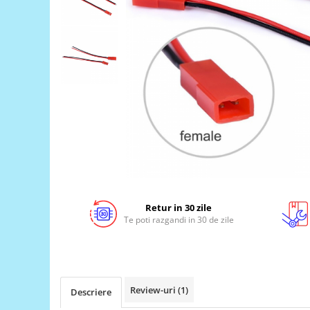
LCD
Module
Adaptoare si convertoare
ADC
Audio
CAN
Convertor nivel logic
Convertor USB la serial
Datalogger
LCD
Retur in 30 zile
Te poti razgandi in 30 de zile
Module
Multiplexor
Radio
Releu
Review-uri
(1)
Descriere
RS-232