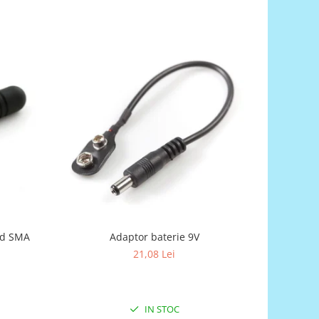
nd SMA
Adaptor baterie 9V
Bareta
21,08 Lei
IN STOC