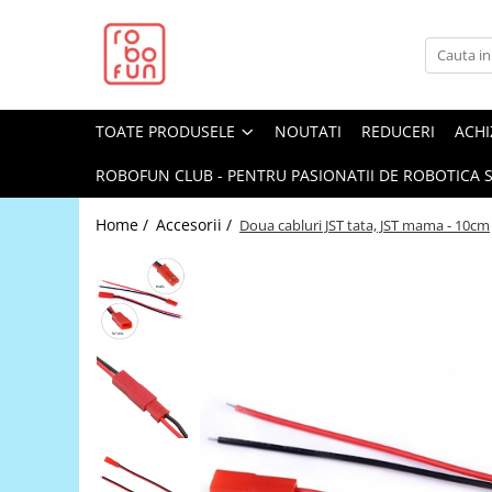
Toate Produsele
Arduino Original
TOATE PRODUSELE
NOUTATI
REDUCERI
ACHI
Arduino Compatibil
Raspberry PI
ROBOFUN CLUB - PENTRU PASIONATII DE ROBOTICA S
Raspberry PI
Home /
Accesorii /
Doua cabluri JST tata, JST mama - 10cm
Alimentare
Racire
Hat
Accesorii
Audio
Cabluri si Conectori
Camera
Cutii