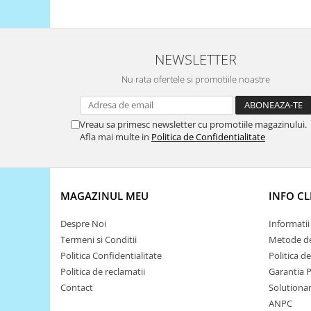
Filamente Speciale
Prusa I3 DIY Kit
Carti
NEWSLETTER
Pentru Incepatori
Nu rata ofertele si promotiile noastre
Kituri incepatori Arduino
Pentru Incepatori
Micro:bit
Vreau sa primesc newsletter cu promotiile magazinului.
Afla mai multe in
Politica de Confidentialitate
Junior Robotics
Carti
Junior Robotics
MAGAZINUL MEU
INFO CL
Lego Education
Despre Noi
Informatii 
STEM Education
Termeni si Conditii
Metode de
Ugears
Politica Confidentialitate
Politica d
Kit Fun
Politica de reclamatii
Garantia 
Contact
Solutionare
Kit Roboti
ANPC
Cadouri