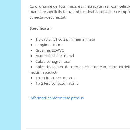
Cu o lungime de 10cm fiecare si imbracate in silicon, cele d
RS-485
mama, respectictiv tata, sunt destinate aplicatiilor ce impli
RTC
conectat/deconectat.
Telecomenzi
Specificatii:
Accesorii
Tip cablu: JST cu 2 pini mama + tata
Accesorii
Lungime: 10cm
Grosime: 22AWG
Antene
Material: plastic, metal
Breadboard
Culoare: negru, rosu
Aplicatii: avioane de interior, elicoptere RC mini; potriv
Cabluri
Inclus in pachet:
1 x 2 Fire conector tata
Conectori
1 x 2 Fire conector mama
Cutii
Sticker
Informatii conformitate produs
Componente
Butoane, Tastaturi
Condensatoare