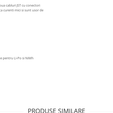
oua cabluri JST cu conectori
ca curenti mici si sunt usor de
ite pentru Li-Po si NiMh
PRODUSE SIMILARE