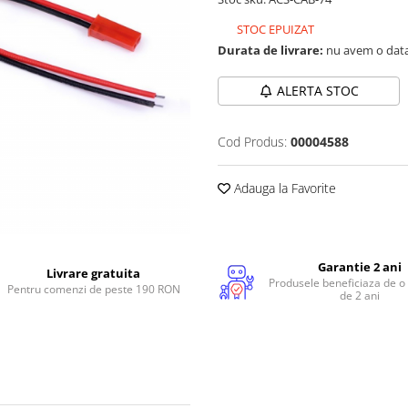
STOC EPUIZAT
Durata de livrare:
nu avem o data
ALERTA STOC
Cod Produs:
00004588
Adauga la Favorite
Garantie 2 ani
Livrare gratuita
Produsele beneficiaza de o
Pentru comenzi de peste 190 RON
de 2 ani