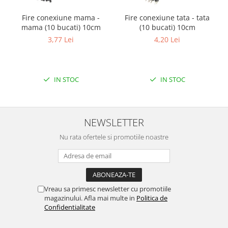
Filamente Speciale
Prusa I3 DIY Kit
Fire conexiune mama -
Fire conexiune tata - tata
mama (10 bucati) 10cm
(10 bucati) 10cm
Carti
3,77 Lei
4,20 Lei
Pentru Incepatori
Kituri incepatori Arduino
Pentru Incepatori
IN STOC
IN STOC
Micro:bit
Junior Robotics
Carti
NEWSLETTER
Junior Robotics
Nu rata ofertele si promotiile noastre
Lego Education
STEM Education
Ugears
Vreau sa primesc newsletter cu promotiile
Kit Fun
magazinului. Afla mai multe in
Politica de
Confidentialitate
Kit Roboti
Cadouri