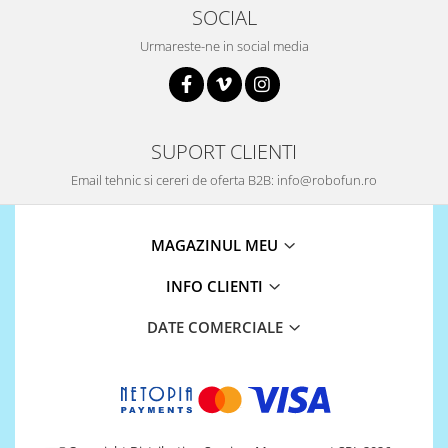
SOCIAL
Puzzle mecanic Ugears
Urmareste-ne in social media
Organizator de chei Wunderkey
Constructor foto Mozabrick &
Qbrix
Puzzle lemn Cluebox
SUPORT CLIENTI
Jocuri de societate
Email tehnic si cereri de oferta B2B: info@robofun.ro
Mecanice
3D Printer & CNC
MAGAZINUL MEU
Actuator
Altele
INFO CLIENTI
Driver
DATE COMERCIALE
Altele
DC
Servo
Stepper