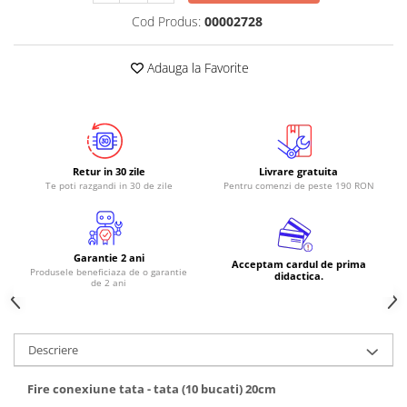
Cod Produs:
00002728
RS-485
RTC
Adauga la Favorite
Telecomenzi
Accesorii
Accesorii
Antene
Retur in 30 zile
Livrare gratuita
Te poti razgandi in 30 de zile
Pentru comenzi de peste 190 RON
Breadboard
Cabluri
Conectori
Garantie 2 ani
Acceptam cardul de prima
Produsele beneficiaza de o garantie
Cutii
didactica.
de 2 ani
Sticker
Componente
Descriere
Butoane, Tastaturi
Condensatoare
Fire conexiune tata - tata (10 bucati) 20cm