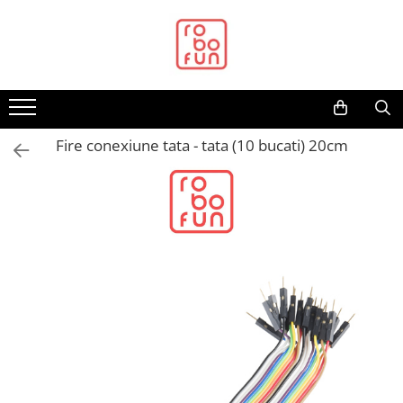
Toate Produsele
Arduino Original
Arduino Compatibil
Raspberry PI
Fire conexiune tata - tata (10 bucati) 20cm
Raspberry PI
Alimentare
Racire
Hat
Accesorii
Audio
Cabluri si Conectori
Camera
Cutii