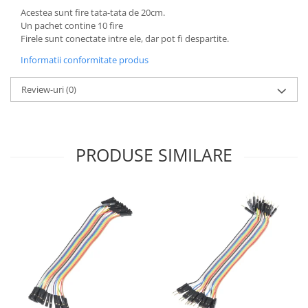
Generale
Acestea sunt fire tata-tata de 20cm.
LED
Un pachet contine 10 fire
Firele sunt conectate intre ele, dar pot fi despartite.
Microcontrollere AVR
Informatii conformitate produs
PCB - Placute Circuit
Rezistoare
Review-uri
(0)
Creion 3D 3Doodler
Imprimante 3D
Imprimante 3D
PRODUSE SIMILARE
3Doodler
Componente
Componente
Componente E3D
Filament Premium ABS 1.75 mm
Filament Premium ABS 3 mm
Filament Premium PLA 1.75 mm