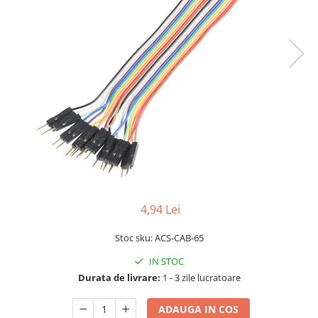
LCD
Module
Adaptoare si convertoare
ADC
Audio
CAN
Convertor nivel logic
Convertor USB la serial
Datalogger
LCD
4,94 Lei
Module
Stoc sku: ACS-CAB-65
Multiplexor
IN STOC
Radio
Durata de livrare:
1 - 3 zile lucratoare
Releu
ADAUGA IN COS
RS-232