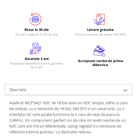
Retur in 30 zile
Livrare gratuita
Te poti razgandi in 30 de zile
Pentru comenzi de peste 190 RON
Garantie 2 ani
Acceptam cardul de prima
Produsele beneficiaza de o garantie
didactica.
de 2 ani
Descriere
Adafruit MCP3421 ADC de 18 biti este un ADC simplu, ieftin si usor
de utilizat, cu o rezolutie de 18 biti, 240 SPS si un canal unic, cu o
interfata I2C care poate functiona la o rata de ceas de pana la
3,4MHz. Un component perfect ori de cate ori aveti nevoie de un
ADC care are intrari diferentiale, castig reglabil si o tensiune de
referinta interna precisa / cu derivatie redusa.