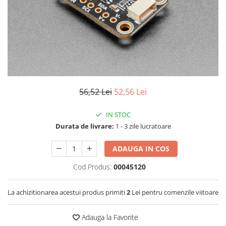
RS-232
Micro:bit
PIR
Motor 25D
Motor 37D
RS-485
Nvidia
Radar
Motoreductor plastic
RTC
Olinuxino
Sonar
Stepper
Telecomenzi
Photon
Sunet
Sub-Micro
PIC
Tensiune
Tamiya
Platforme de dezvoltare
Termocuple
Roti si Senile
56,52 Lei
52,56 Lei
Python
Video
Rulmenti
IN STOC
Teensy
Vreme
Sasiu
Durata de livrare:
1 - 3 zile lucratoare
Thing
Servomotoare
ADAUGA IN COS
TI
Suruburi, Piulite, Conectare
Cod Produs:
00045120
La achizitionarea acestui produs primiti
2
Lei pentru comenzile viitoare
Adauga la Favorite