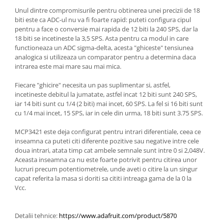
Unul dintre compromisurile pentru obtinerea unei precizii de 18
biti este ca ADC-ul nu va fi foarte rapid: puteti configura cipul
pentru a face o conversie mai rapida de 12 biti la 240 SPS, dar la
18 biti se incetineste la 3,5 SPS. Asta pentru ca modul in care
functioneaza un ADC sigma-delta, acesta "ghiceste" tensiunea
analogica si utilizeaza un comparator pentru a determina daca
intrarea este mai mare sau mai mica.
Fiecare "ghicire" necesita un pas suplimentar si, astfel,
incetineste debitul la jumatate, astfel incat 12 biti sunt 240 SPS,
iar 14 biti sunt cu 1/4 (2 biti) mai incet, 60 SPS. La fel si 16 biti sunt
cu 1/4 mai incet, 15 SPS, iar in cele din urma, 18 biti sunt 3.75 SPS.
MCP3421 este deja configurat pentru intrari diferentiale, ceea ce
inseamna ca puteti citi diferente pozitive sau negative intre cele
doua intrari, atata timp cat ambele semnale sunt intre 0 si 2,048V.
Aceasta inseamna ca nu este foarte potrivit pentru citirea unor
lucruri precum potentiometrele, unde aveti o citire la un singur
capat referita la masa si doriti sa cititi intreaga gama de la 0 la
Vcc.
Detalii tehnice:
https://www.adafruit.com/product/5870