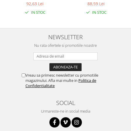
Bit cu 4 canale ADC
92,63 Lei
88,59 Lei
IN STOC
IN STOC
NEWSLETTER
Nu rata ofertele si promotiile noastre
Vreau sa primesc newsletter cu promotiile
magazinului. Afla mai multe in
Politica de
Confidentialitate
SOCIAL
Urmareste-ne in social media