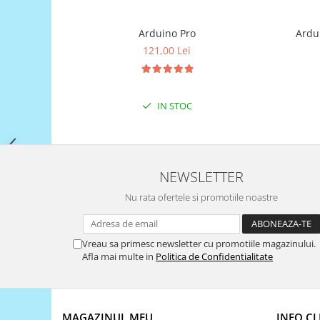
Filamente Speciale
Prusa I3 DIY Kit
Arduino Pro
Ardu
Carti
121,00 Lei
Pentru Incepatori
Kituri incepatori Arduino
Pentru Incepatori
IN STOC
Micro:bit
Junior Robotics
Carti
NEWSLETTER
Junior Robotics
Nu rata ofertele si promotiile noastre
Lego Education
STEM Education
Vreau sa primesc newsletter cu promotiile magazinului.
Ugears
Afla mai multe in
Politica de Confidentialitate
Kit Fun
Kit Roboti
Cadouri
MAGAZINUL MEU
INFO CL