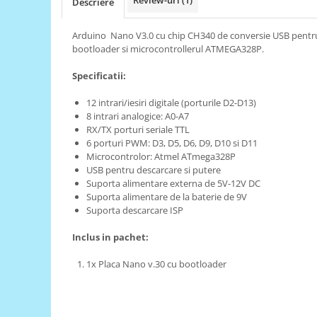
Review-uri
(1)
Descriere
RS-485
Arduino Nano V3.0 cu chip CH340 de conversie USB pentr
RTC
bootloader si microcontrollerul ATMEGA328P.
Telecomenzi
Specificatii:
Accesorii
12 intrari/iesiri digitale (porturile D2-D13)
Accesorii
8 intrari analogice: A0-A7
Antene
RX/TX porturi seriale TTL
6 porturi PWM: D3, D5, D6, D9, D10 si D11
Breadboard
Microcontrolor: Atmel ATmega328P
Cabluri
USB pentru descarcare si putere
Suporta alimentare externa de 5V-12V DC
Conectori
Suporta alimentare de la baterie de 9V
Suporta descarcare ISP
Cutii
Sticker
Inclus in pachet:
Componente
1x Placa Nano v.30 cu bootloader
Butoane, Tastaturi
Condensatoare