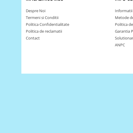
Puzzle mecanic Ugears
Despre Noi
Informatii 
Organizator de chei Wunderkey
Termeni si Conditii
Metode de
Constructor foto Mozabrick &
Politica Confidentialitate
Politica d
Qbrix
Politica de reclamatii
Garantia 
Contact
Solutionare
Puzzle lemn Cluebox
ANPC
Jocuri de societate
Mecanice
3D Printer & CNC
Actuator
Altele
Driver
Altele
DC
Servo
Stepper