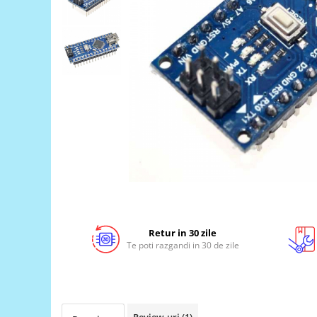
LCD
Module
Adaptoare si convertoare
ADC
Audio
CAN
Convertor nivel logic
Convertor USB la serial
Datalogger
LCD
Module
Retur in 30 zile
Te poti razgandi in 30 de zile
Multiplexor
Radio
Releu
RS-232