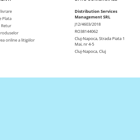
livrare
Distribution Services
Management SRL
 Plata
J12/4603/2018
e Retur
RO38144062
Produselor
Cluj-Napoca, Strada Piata 1
a online a litigiilor
Mai, nr 4-5
Cluj-Napoca, Cluj