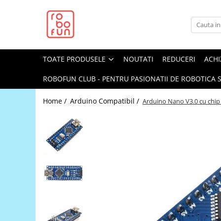
Toate Produsele
Arduino Original
TOATE PRODUSELE
NOUTATI
REDUCERI
ACHI
Arduino Compatibil
Raspberry PI
ROBOFUN CLUB - PENTRU PASIONATII DE ROBOTICA S
Raspberry PI
Home /
Arduino Compatibil /
Arduino Nano V3.0 cu chi
Alimentare
Racire
Hat
Accesorii
Audio
Cabluri si Conectori
Camera
Cutii