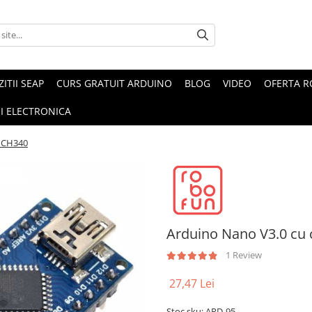
ZITII SEAP
CURS GRATUIT ARDUINO
BLOG
VIDEO
OFERTA 
I ELECTRONICA
p CH340
Arduino Nano V3.0 cu
1 Review
27,47 Lei
Stoc sku: ARD-95