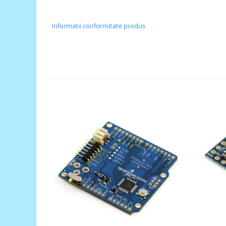
Generale
LED
Informatii conformitate produs
Microcontrollere AVR
PCB - Placute Circuit
Rezistoare
Creion 3D 3Doodler
Imprimante 3D
Imprimante 3D
3Doodler
Componente
Componente
Componente E3D
Filament Premium ABS 1.75 mm
Filament Premium ABS 3 mm
Filament Premium PLA 1.75 mm