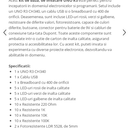
Acest
kit de baza, de invatare UNO R3
este perfect pentru
incepatorii in domeniul electronicelor si programarii. Setul include
un UNO R3 CH340, un cablu USB si o breadboard cu 400 de
orificii. Deasemenea, sunt incluse LED-uri rosii, verzi si galbene,
rezistoare de diferite valori, fotoresistoare, capace de culori
diferite, butoane, conector pentru baterie de 9V si cabluri de
conexiune tata-tata Dupont. Toate aceste componente sunt
ambalate intr-o cutie de carton de inalta calitate, asigurand
protectia si accesibilitatea lor. Cu acest kit, puteti invata si
experimenta cu diverse proiecte electronice, dezvoltandu-va
abilitatile in domeniu.
Specificatii:
1 x UNO R3 CH340
1 x Cablu USB
1 x Breadboard cu 400 de orificii
5 x LED-uri rosii de inalta calitate
5 x LED-uri verzi de inalta calitate
5 x LED-uri galbene de inalta calitate
10 x Rezistente 220 Ohm
10 x Rezistente 1K
10 x Rezistente 10K
10 x Rezistente 100K
2 x Fotorezistente LDR 5528, de 5mm