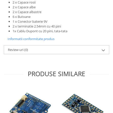
2 x Capace rosii
2 x Capace albe
2 x Capace albastre
6 x Butoane
1 x Conector baterie 9V
2 x terminatie 2.54mm cu 40 pini
1x Cablu Dupont cu 20 pini, tata-tata
Informatii conformitate produs
Review-uri
(0)
PRODUSE SIMILARE