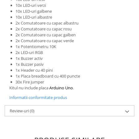
Filamente Speciale
10x LED-uri verzi
Prusa I3 DIY Kit
10x LED-uri galbene
10x LED-uri albastre
Carti
2x Comutatoare cu capac albastru
Pentru Incepatori
2x Comutatoare cu capac rosu
2x Comutatoare cu capac galben
Kituri incepatori Arduino
2x Comutatoare cu capac verde
Pentru Incepatori
1x Potentiometru 10K
2x LED-uri RGB
Micro:bit
1x Buzzer activ
1x Buzzer pasiv
Junior Robotics
1x Header cu 40 pini
Carti
1x Placa breadboard cu 400 puncte
30x Fire jumper
Junior Robotics
​Kitul nu include placa
Arduino Uno
.
Lego Education
Informatii conformitate produs
STEM Education
Review-uri
(0)
Ugears
Kit Fun
Kit Roboti
Cadouri