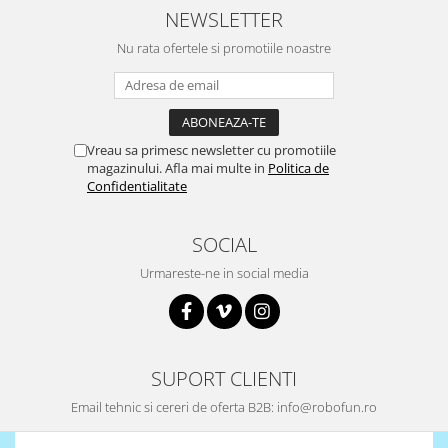
Encoder
NEWSLETTER
Mecanice
Nu rata ofertele si promotiile noastre
Motoare
Micro Metal
Motoare
Motor 25D
Vreau sa primesc newsletter cu promotiile
magazinului. Afla mai multe in
Politica de
Motor 37D
Confidentialitate
Motoreductor plastic
Stepper
SOCIAL
Sub-Micro
Urmareste-ne in social media
Tamiya
Roti si Senile
Rulmenti
Sasiu
SUPORT CLIENTI
Servomotoare
Email tehnic si cereri de oferta B2B: info@robofun.ro
Suruburi, Piulite, Conectare