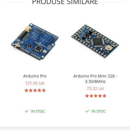
PRODUSE SIMILARE
Puzzle mecanic Ugears
Organizator de chei Wunderkey
Constructor foto Mozabrick &
Qbrix
Puzzle lemn Cluebox
Jocuri de societate
Mecanice
3D Printer & CNC
Actuator
Arduino Pro
Arduino Pro Mini 328 -
3.3V/8MHz
Altele
121,00 Lei
73,32 Lei
Driver
Altele
DC
IN STOC
IN STOC
Servo
Stepper