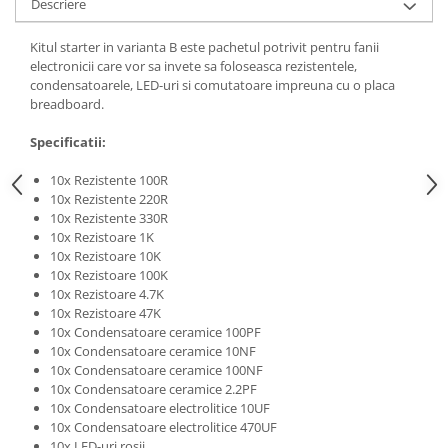
Generale
Descriere
LED
Kitul starter in varianta B este pachetul potrivit pentru fanii
Microcontrollere AVR
electronicii care vor sa invete sa foloseasca rezistentele,
condensatoarele, LED-uri si comutatoare impreuna cu o placa
PCB - Placute Circuit
breadboard.
Rezistoare
Specificatii:
Creion 3D 3Doodler
10x Rezistente 100R
Imprimante 3D
10x Rezistente 220R
Imprimante 3D
10x Rezistente 330R
10x Rezistoare 1K
3Doodler
10x Rezistoare 10K
Componente
10x Rezistoare 100K
10x Rezistoare 4.7K
Componente
10x Rezistoare 47K
Componente E3D
10x Condensatoare ceramice 100PF
10x Condensatoare ceramice 10NF
Filament Premium ABS 1.75 mm
10x Condensatoare ceramice 100NF
Filament Premium ABS 3 mm
10x Condensatoare ceramice 2.2PF
10x Condensatoare electrolitice 10UF
Filament Premium PLA 1.75 mm
10x Condensatoare electrolitice 470UF
10x LED-uri rosii