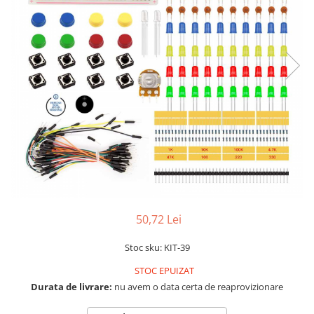
LCD
Module
Adaptoare si convertoare
ADC
Audio
CAN
Convertor nivel logic
Convertor USB la serial
Datalogger
LCD
50,72 Lei
Module
Multiplexor
Stoc sku: KIT-39
Radio
STOC EPUIZAT
Durata de livrare:
nu avem o data certa de reaprovizionare
Releu
RS-232