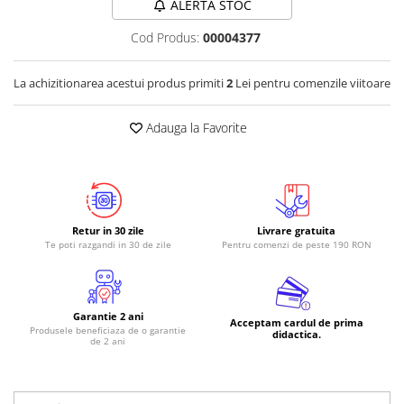
ALERTA STOC
RS-485
Cod Produs:
00004377
RTC
Telecomenzi
La achizitionarea acestui produs primiti
2
Lei pentru comenzile viitoare
Accesorii
Adauga la Favorite
Accesorii
Antene
Breadboard
Cabluri
Retur in 30 zile
Livrare gratuita
Conectori
Te poti razgandi in 30 de zile
Pentru comenzi de peste 190 RON
Cutii
Sticker
Garantie 2 ani
Acceptam cardul de prima
Componente
Produsele beneficiaza de o garantie
didactica.
de 2 ani
Butoane, Tastaturi
Condensatoare