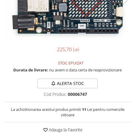
RS-232
Micro:bit
PIR
Motor 25D
Motor 37D
RS-485
Nvidia
Radar
Motoreductor plastic
RTC
Olinuxino
Sonar
Stepper
Telecomenzi
Photon
Sunet
Sub-Micro
PIC
Tensiune
Tamiya
225,70 Lei
Platforme de dezvoltare
Termocuple
Roti si Senile
Python
Video
STOC EPUIZAT
Rulmenti
Durata de livrare:
nu avem o data certa de reaprovizionare
Teensy
Vreme
Sasiu
Thing
Servomotoare
ALERTA STOC
TI
Suruburi, Piulite, Conectare
Cod Produs:
00006747
La achizitionarea acestui produs primiti
11
Lei pentru comenzile
viitoare
Adauga la Favorite