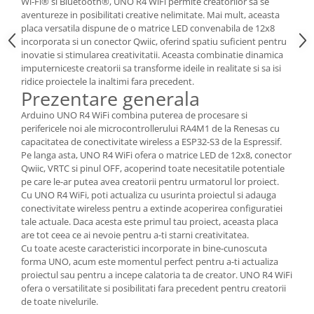
Wi-Fi® si Bluetooth®, UNO R4 WiFi permite creatorilor sa se
aventureze in posibilitati creative nelimitate. Mai mult, aceasta
placa versatila dispune de o matrice LED convenabila de 12x8
incorporata si un conector Qwiic, oferind spatiu suficient pentru
inovatie si stimularea creativitatii. Aceasta combinatie dinamica
imputerniceste creatorii sa transforme ideile in realitate si sa isi
ridice proiectele la inaltimi fara precedent.
Prezentare generala
Arduino UNO R4 WiFi combina puterea de procesare si
perifericele noi ale microcontrollerului RA4M1 de la Renesas cu
capacitatea de conectivitate wireless a ESP32-S3 de la Espressif.
Pe langa asta, UNO R4 WiFi ofera o matrice LED de 12x8, conector
Qwiic, VRTC si pinul OFF, acoperind toate necesitatile potentiale
pe care le-ar putea avea creatorii pentru urmatorul lor proiect.
Cu UNO R4 WiFi, poti actualiza cu usurinta proiectul si adauga
conectivitate wireless pentru a extinde acoperirea configuratiei
tale actuale. Daca acesta este primul tau proiect, aceasta placa
are tot ceea ce ai nevoie pentru a-ti starni creativitatea.
Cu toate aceste caracteristici incorporate in bine-cunoscuta
forma UNO, acum este momentul perfect pentru a-ti actualiza
proiectul sau pentru a incepe calatoria ta de creator. UNO R4 WiFi
ofera o versatilitate si posibilitati fara precedent pentru creatorii
de toate nivelurile.