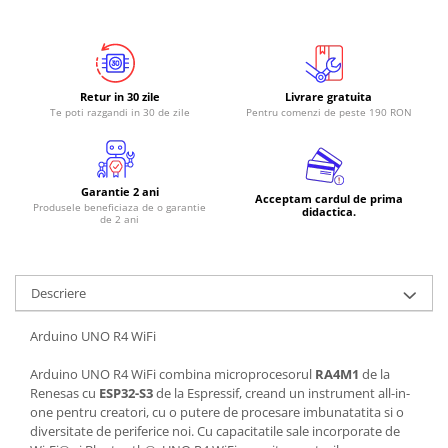
Retur in 30 zile
Livrare gratuita
Te poti razgandi in 30 de zile
Pentru comenzi de peste 190 RON
Garantie 2 ani
Acceptam cardul de prima
Produsele beneficiaza de o garantie
didactica.
de 2 ani
Descriere
Arduino UNO R4 WiFi
Arduino UNO R4 WiFi combina microprocesorul
RA4M1
de la
Renesas cu
ESP32-S3
de la Espressif, creand un instrument all-in-
one pentru creatori, cu o putere de procesare imbunatatita si o
diversitate de periferice noi. Cu capacitatile sale incorporate de