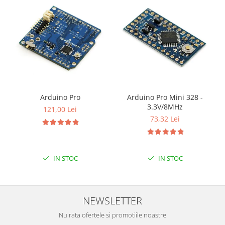
Encoder
Mecanice
Motoare
Micro Metal
Motoare
Motor 25D
Motor 37D
Arduino Pro
Arduino Pro Mini 328 -
Motoreductor plastic
3.3V/8MHz
121,00 Lei
Stepper
73,32 Lei
Sub-Micro
Tamiya
Roti si Senile
IN STOC
IN STOC
Rulmenti
Sasiu
NEWSLETTER
Servomotoare
Suruburi, Piulite, Conectare
Nu rata ofertele si promotiile noastre