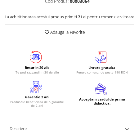
Cod Produs:
00003064
RS-485
La achizitionarea acestui produs primiti
7
Lei pentru comenzile viitoare
RTC
Telecomenzi
Adauga la Favorite
Accesorii
Accesorii
Antene
Breadboard
Retur in 30 zile
Livrare gratuita
Te poti razgandi in 30 de zile
Pentru comenzi de peste 190 RON
Cabluri
Conectori
Cutii
Garantie 2 ani
Acceptam cardul de prima
Produsele beneficiaza de o garantie
Sticker
didactica.
de 2 ani
Componente
Butoane, Tastaturi
Descriere
Condensatoare