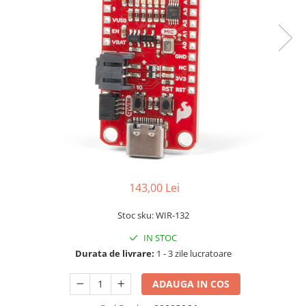
LCD
Module
Adaptoare si convertoare
ADC
Audio
CAN
Convertor nivel logic
Convertor USB la serial
Datalogger
143,00 Lei
LCD
Stoc sku: WIR-132
Module
IN STOC
Multiplexor
Durata de livrare:
1 - 3 zile lucratoare
Radio
Releu
ADAUGA IN COS
RS-232