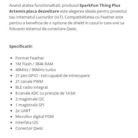
Filamente Speciale
Avand atatea functionalitati, produsul
SparkFun Thing Plus
Prusa I3 DIY Kit
Artemis placa dezvoltare
este alegerea ideala pentru proiectul
tau Internetul Lucrurilor (IoT). Compatbilitatea cu Feather este
Carti
pentru a beneficia de o optiune de shield in cazul in care vrei sa
Pentru Incepatori
folosesti sistemul de conectare Qwiic.
Kituri incepatori Arduino
Pentru Incepatori
Specificatii:
Micro:bit
Format Feather
1M Flash / 384k RAM
Junior Robotics
48MHz / 96MHz turbo
Carti
21 pini GPIO - toti capabili de intrerupere
21 canale PWM
Junior Robotics
BLE radio integrat
Lego Education
8 canale ADC cu precizie de 14 bit
2 magistrale I2C
STEM Education
1 magistrala SPI
Ugears
2x UART
Microfon digital PDM
Kit Fun
Interfata I2S
Kit Roboti
Conector Qwiic
Cadouri