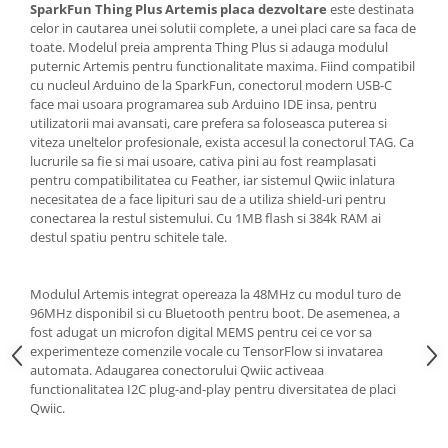
Generale
SparkFun Thing Plus Artemis placa dezvoltare
este destinata
celor in cautarea unei solutii complete, a unei placi care sa faca de
LED
toate. Modelul preia amprenta Thing Plus si adauga modulul
puternic Artemis pentru functionalitate maxima. Fiind compatibil
Microcontrollere AVR
cu nucleul Arduino de la SparkFun, conectorul modern USB-C
PCB - Placute Circuit
face mai usoara programarea sub Arduino IDE insa, pentru
utilizatorii mai avansati, care prefera sa foloseasca puterea si
Rezistoare
viteza uneltelor profesionale, exista accesul la conectorul TAG. Ca
Creion 3D 3Doodler
lucrurile sa fie si mai usoare, cativa pini au fost reamplasati
pentru compatibilitatea cu Feather, iar sistemul Qwiic inlatura
Imprimante 3D
necesitatea de a face lipituri sau de a utiliza shield-uri pentru
Imprimante 3D
conectarea la restul sistemului. Cu 1MB flash si 384k RAM ai
destul spatiu pentru schitele tale.
3Doodler
Componente
Modulul Artemis integrat opereaza la 48MHz cu modul turo de
Componente
96MHz disponibil si cu Bluetooth pentru boot. De asemenea, a
Componente E3D
fost adugat un microfon digital MEMS pentru cei ce vor sa
experimenteze comenzile vocale cu TensorFlow si invatarea
Filament Premium ABS 1.75 mm
automata. Adaugarea conectorului Qwiic activeaa
Filament Premium ABS 3 mm
functionalitatea I2C plug-and-play pentru diversitatea de placi
Qwiic.
Filament Premium PLA 1.75 mm