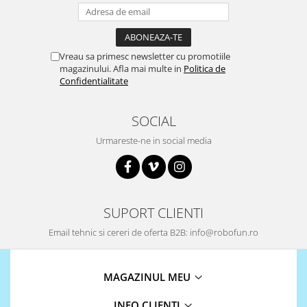
Platforme de dezvoltare
Arduino
Raspberry
Vreau sa primesc newsletter cu promotiile
.NET
magazinului. Afla mai multe in
Politica de
Confidentialitate
Android
ARM
SOCIAL
AVR
Urmareste-ne in social media
Espruino
Feather
Flora
SUPORT CLIENTI
FPGA
Email tehnic si cereri de oferta B2B: info@robofun.ro
Intel
Latte Panda
MAGAZINUL MEU
Micro:bit
Nvidia
INFO CLIENTI