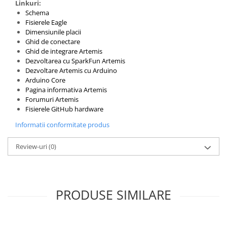
Linkuri:
Puzzle mecanic Ugears
Schema
Fisierele Eagle
Organizator de chei Wunderkey
Dimensiunile placii
Constructor foto Mozabrick &
Ghid de conectare
Ghid de integrare Artemis
Qbrix
Dezvoltarea cu SparkFun Artemis
Puzzle lemn Cluebox
Dezvoltare Artemis cu Arduino
Arduino Core
Jocuri de societate
Pagina informativa Artemis
Mecanice
Forumuri Artemis
Fisierele GitHub hardware
3D Printer & CNC
Informatii conformitate produs
Actuator
Altele
Review-uri
(0)
Driver
Altele
DC
PRODUSE SIMILARE
Servo
Stepper