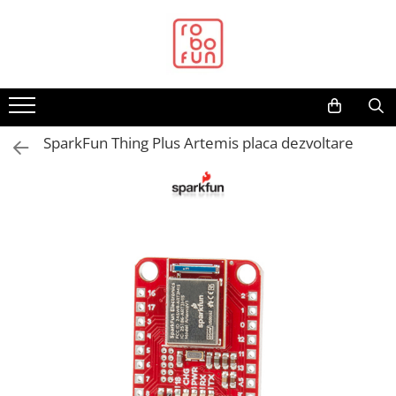
Toate Produsele
Arduino Original
Arduino Compatibil
Raspberry PI
SparkFun Thing Plus Artemis placa dezvoltare
Raspberry PI
Alimentare
Racire
Hat
Accesorii
Audio
Cabluri si Conectori
Camera
Cutii