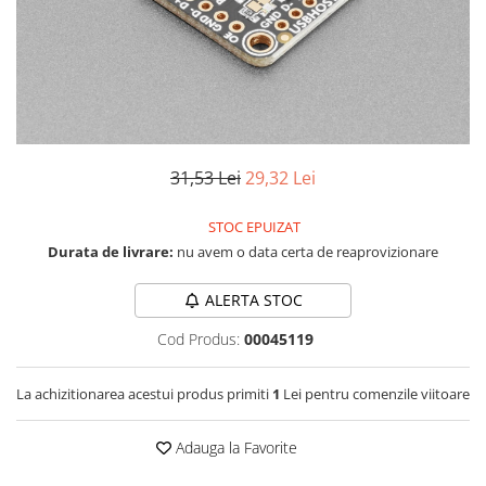
RS-232
Micro:bit
PIR
Motor 25D
Motor 37D
RS-485
Nvidia
Radar
Motoreductor plastic
RTC
Olinuxino
Sonar
Stepper
Telecomenzi
Photon
Sunet
Sub-Micro
PIC
Tensiune
Tamiya
31,53 Lei
29,32 Lei
Platforme de dezvoltare
Termocuple
Roti si Senile
Python
Video
STOC EPUIZAT
Rulmenti
Durata de livrare:
nu avem o data certa de reaprovizionare
Teensy
Vreme
Sasiu
Thing
Servomotoare
ALERTA STOC
TI
Suruburi, Piulite, Conectare
Cod Produs:
00045119
La achizitionarea acestui produs primiti
1
Lei pentru comenzile viitoare
Adauga la Favorite