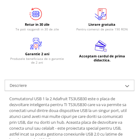
Retur in 30 zile
Livrare gratuita
Te poti razgandi in 30 de zile
Pentru comenzi de peste 190 RON
Garantie 2 ani
Acceptam cardul de prima
Produsele beneficiaza de o garantie
didactica.
de 2 ani
Descriere
Comutatorul USB 1 la 2 Adafruit TS3USB30 este o placa de
dezvoltare inteligenta pentru TI TS3USB30 care va va permite sa
conectati unul dintre doua dispozitive USB la un singur port, util
atunci cand aveti mai multe cipuri pe care doriti sa comunicati
prin USB, dar nu doriti un hub. Aceasta placa de dezvoltare va
conecta unul sau celalalt - este proiectata special pentru USB,
astfel incat sa poata gestiona conexiunile USB 2.0 cu latime de