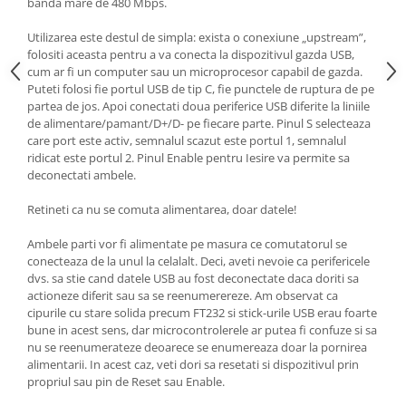
banda mare de 480 Mbps.
Utilizarea este destul de simpla: exista o conexiune „upstream”,
folositi aceasta pentru a va conecta la dispozitivul gazda USB,
cum ar fi un computer sau un microprocesor capabil de gazda.
Puteti folosi fie portul USB de tip C, fie punctele de ruptura de pe
partea de jos. Apoi conectati doua periferice USB diferite la liniile
de alimentare/pamant/D+/D- pe fiecare parte. Pinul S selecteaza
care port este activ, semnalul scazut este portul 1, semnalul
ridicat este portul 2. Pinul Enable pentru Iesire va permite sa
deconectati ambele.
Retineti ca nu se comuta alimentarea, doar datele!
Ambele parti vor fi alimentate pe masura ce comutatorul se
conecteaza de la unul la celalalt. Deci, aveti nevoie ca perifericele
dvs. sa stie cand datele USB au fost deconectate daca doriti sa
actioneze diferit sau sa se reenumerereze. Am observat ca
cipurile cu stare solida precum FT232 si stick-urile USB erau foarte
bune in acest sens, dar microcontrolerele ar putea fi confuze si sa
nu se reenumerateze deoarece se enumereaza doar la pornirea
alimentarii. In acest caz, veti dori sa resetati si dispozitivul prin
propriul sau pin de Reset sau Enable.