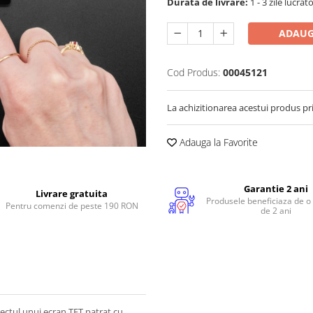
Durata de livrare:
1 - 3 zile lucrat
ADAUG
Cod Produs:
00045121
La achizitionarea acestui produs pr
Adauga la Favorite
Garantie 2 ani
Livrare gratuita
Produsele beneficiaza de o
Pentru comenzi de peste 190 RON
de 2 ani
ectul unui ecran TFT patrat cu