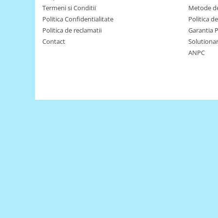
Termeni si Conditii
Metode de
Puzzle mecanic Ugears
Politica Confidentialitate
Politica d
Organizator de chei Wunderkey
Politica de reclamatii
Garantia 
Constructor foto Mozabrick &
Contact
Solutionare
Qbrix
ANPC
Puzzle lemn Cluebox
Jocuri de societate
Mecanice
3D Printer & CNC
Actuator
Altele
Driver
Altele
DC
Servo
Stepper