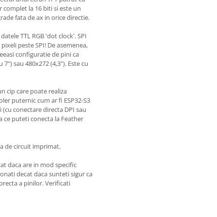
r complet la 16 biti si este un
grade fata de ax in orice directie.
i datele TTL RGB 'dot clock'. SPI
 pixeli peste SPI! De asemenea,
eeasi configuratie de pini ca
u 7") sau 480x272 (4,3"). Este cu
un cip care poate realiza
ler puternic cum ar fi ESP32-S3
 (cu conectare directa DPI sau
a ce puteti conecta la Feather
a de circuit imprimat.
at daca are in mod specific
onati decat daca sunteti sigur ca
ecta a pinilor. Verificati