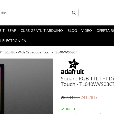
ZITII SEAP
CURS GRATUIT ARDUINO
BLOG
VIDEO
OFERTA 
I ELECTRONICA
 4" 480x480 - With Capacitive Touch - TL040WVS03CT
Square RGB TTL TFT Dis
Touch - TL040WVS03C
259,44 Lei
241,28 Lei
IN STOC