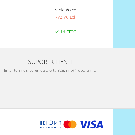
Nicla Voice
ARDUI
772,76 Lei
IN STOC
SUPORT CLIENTI
Email tehnic si cereri de oferta B2B: info@robofun.ro