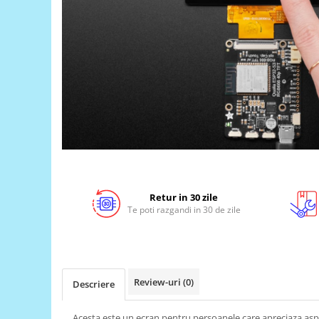
LCD
Module
Adaptoare si convertoare
ADC
Audio
CAN
Convertor nivel logic
Convertor USB la serial
Datalogger
Retur in 30 zile
LCD
Te poti razgandi in 30 de zile
Module
Multiplexor
Radio
Review-uri
(0)
Descriere
Releu
RS-232
Acesta este un ecran pentru persoanele care apreciaza asp