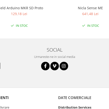
ield Arduino MKR SD Proto
Nicla Sense ME
129,18 Lei
641,48 Lei
IN STOC
IN STOC
SOCIAL
Urmareste-ne in social media
IENTI
DATE COMERCIALE
livrare
Distribution Services