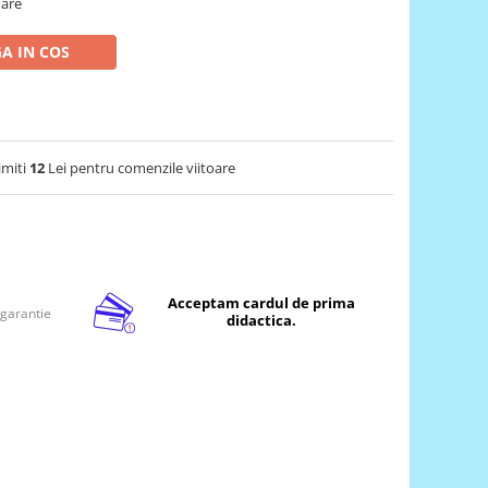
oare
A IN COS
imiti
12
Lei pentru comenzile viitoare
Acceptam cardul de prima
 garantie
didactica.