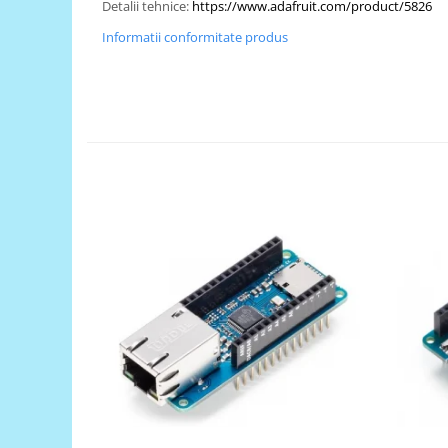
Generale
Detalii tehnice:
https://www.adafruit.com/product/5826​
LED
Informatii conformitate produs
Microcontrollere AVR
PCB - Placute Circuit
Rezistoare
Creion 3D 3Doodler
Imprimante 3D
Imprimante 3D
3Doodler
Componente
Componente
Componente E3D
Filament Premium ABS 1.75 mm
Filament Premium ABS 3 mm
Filament Premium PLA 1.75 mm