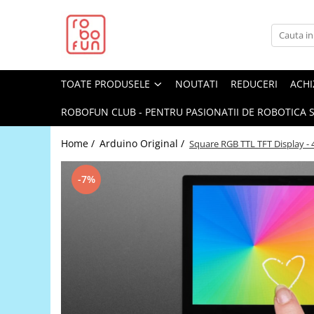
Toate Produsele
Arduino Original
TOATE PRODUSELE
NOUTATI
REDUCERI
ACHI
Arduino Compatibil
Raspberry PI
ROBOFUN CLUB - PENTRU PASIONATII DE ROBOTICA S
Raspberry PI
Home /
Arduino Original /
Square RGB TTL TFT Display -
Alimentare
Racire
-7%
Hat
Accesorii
Audio
Cabluri si Conectori
Camera
Cutii