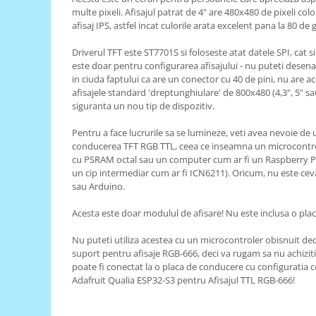
multe pixeli. Afisajul patrat de 4" are 480x480 de pixeli colo
RS-485
afisaj IPS, astfel incat culorile arata excelent pana la 80 de 
RTC
Driverul TFT este ST7701S si foloseste atat datele SPI, cat s
Telecomenzi
este doar pentru configurarea afisajului - nu puteti desena
in ciuda faptului ca are un conector cu 40 de pini, nu are ac
Accesorii
afisajele standard 'dreptunghiulare' de 800x480 (4,3", 5" sa
Accesorii
siguranta un nou tip de dispozitiv.
Antene
Pentru a face lucrurile sa se lumineze, veti avea nevoie de 
conducerea TFT RGB TTL, ceea ce inseamna un microcontro
Breadboard
cu PSRAM octal sau un computer cum ar fi un Raspberry Pi
Cabluri
un cip intermediar cum ar fi ICN6211). Oricum, nu este cev
sau Arduino.
Conectori
Cutii
Acesta este doar modulul de afisare! Nu este inclusa o plac
Sticker
Nu puteti utiliza acestea cu un microcontroler obisnuit dec
suport pentru afisaje RGB-666, deci va rugam sa nu achiziti
Componente
poate fi conectat la o placa de conducere cu configuratia cor
Butoane, Tastaturi
Adafruit Qualia ESP32-S3 pentru Afisajul TTL RGB-666!
Condensatoare