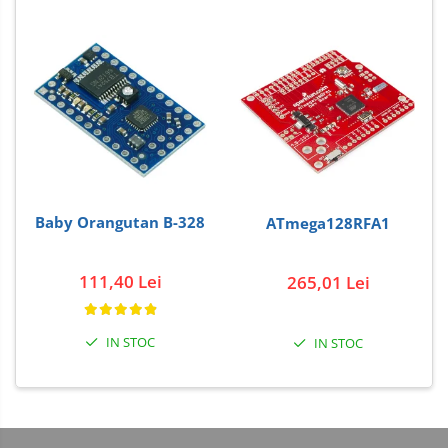
Baby Orangutan B-328
ATmega128RFA1
111,40 Lei
265,01 Lei
IN STOC
IN STOC