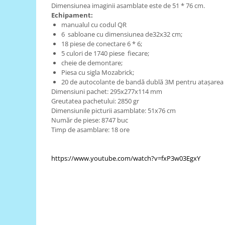
Generale
Dimensiunea imaginii asamblate este de 51 * 76 cm.
Echipament:
LED
manualul cu codul QR
Microcontrollere AVR
6 sabloane cu dimensiunea de32x32 cm;
18 piese de conectare 6 * 6;
PCB - Placute Circuit
5 culori de 1740 piese fiecare;
cheie de demontare;
Rezistoare
Piesa cu sigla Mozabrick;
Creion 3D 3Doodler
20 de autocolante de bandă dublă 3M pentru atașarea i
Dimensiuni pachet: 295x277x114 mm
Imprimante 3D
Greutatea pachetului: 2850 gr
Imprimante 3D
Dimensiunile picturii asamblate: 51x76 cm
Număr de piese: 8747 buc
3Doodler
Timp de asamblare: 18 ore
Componente
Componente
https://www.youtube.com/watch?v=fxP3w03EgxY
Componente E3D
Filament Premium ABS 1.75 mm
Filament Premium ABS 3 mm
Filament Premium PLA 1.75 mm