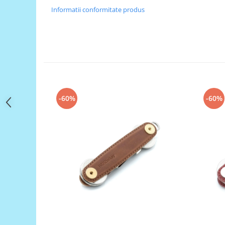
Filamente Speciale
Informatii conformitate produs
Prusa I3 DIY Kit
Carti
Pentru Incepatori
Kituri incepatori Arduino
Pentru Incepatori
Micro:bit
-60%
-60%
Junior Robotics
Carti
Junior Robotics
Lego Education
STEM Education
Ugears
Kit Fun
Kit Roboti
Cadouri