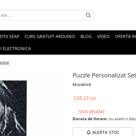
ZITII SEAP
CURS GRATUIT ARDUINO
BLOG
VIDEO
OFERTA 
I ELECTRONICA
 piese
Puzzle Personalizat Se
Mozabrick
558,23 Lei
STOC EPUIZAT
Durata de livrare:
nu avem o data
ALERTA STOC