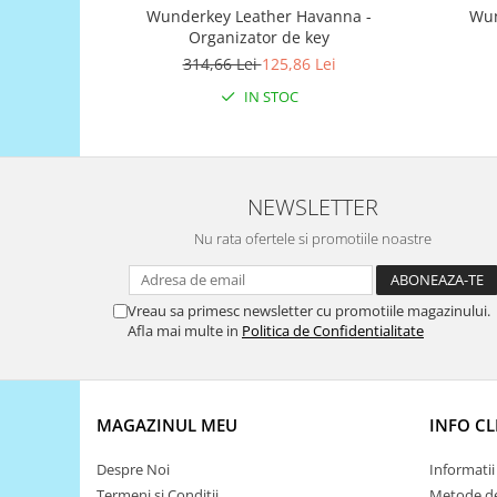
Wunderkey Leather Havanna -
Wun
Puzzle mecanic Ugears
Organizator de key
Organizator de chei Wunderkey
314,66 Lei
125,86 Lei
Constructor foto Mozabrick &
IN STOC
Qbrix
Puzzle lemn Cluebox
Jocuri de societate
NEWSLETTER
Mecanice
Nu rata ofertele si promotiile noastre
3D Printer & CNC
Actuator
Vreau sa primesc newsletter cu promotiile magazinului.
Altele
Afla mai multe in
Politica de Confidentialitate
Driver
Altele
DC
MAGAZINUL MEU
INFO CL
Servo
Stepper
Despre Noi
Informatii 
Termeni si Conditii
Metode de