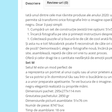
Review-uri
(0)
Descriere
RS-485
RTC
Iată unul dintre cele mai râvnite produse ale anului 2020: u
permite să transformi orice fotografie într-o imagine operă d
Telecomenzi
negru. Doar 3 pași simpli:
Cumpără un set de construcție (există trei opțiuni: 51x
Accesorii
Încarcă fotografia pe site și primești instrucțiuni desp
Accesorii
Colectează puzzle-ul și bucură-te de cât de cool arată fo
Și asta nu e tot! Mozabrick poate fi reconstruit de câte ori do
Antene
de poză? Demontează-l, alege o fotografie nouă, încărcă p
Breadboard
site, asamblează, repetă de câte ori vrei tu acest proces.
Oferă și celor dragi tie o cantitate nesfârșită de emoții poz
Cabluri
Set M
Setul M este un mod perfect de
Conectori
a reprezenta un portret al unui cuplu sau al unor prieteni a
Cutii
Se va potrivi și în dormitorul tău sau într-o bucătărie cu u
a a unor preparate apetisante. Te vei bucura de o imagine 
Sticker
negru elegantă realizată cu propriile mâini.
Dimensiuni pachet: 295x277x114 mm
Componente
Greutatea pachetului: 2850 gr
Butoane, Tastaturi
Dimensiunile picturii asamblate: 51x76 cm
Număr de piese: 8747 buc
Condensatoare
Timp de asamblare: 18 ore