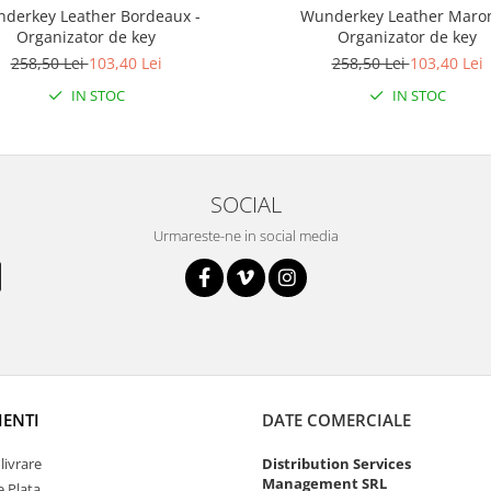
derkey Leather Bordeaux -
Wunderkey Leather Maron
Organizator de key
Organizator de key
258,50 Lei
103,40 Lei
258,50 Lei
103,40 Lei
IN STOC
IN STOC
SOCIAL
Urmareste-ne in social media
IENTI
DATE COMERCIALE
livrare
Distribution Services
Management SRL
 Plata