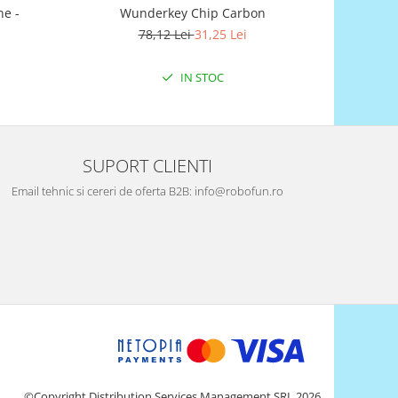
e -
Wunderkey Chip Carbon
Wunderkey
78,12 Lei
31,25 Lei
2
IN STOC
SUPORT CLIENTI
Email tehnic si cereri de oferta B2B: info@robofun.ro
©Copyright Distribution Services Management SRL 2026