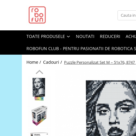
Toate Produsele
Arduino Original
TOATE PRODUSELE
NOUTATI
REDUCERI
ACHI
Arduino Compatibil
Raspberry PI
ROBOFUN CLUB - PENTRU PASIONATII DE ROBOTICA S
Raspberry PI
Home /
Cadouri /
Puzzle Personalizat Set M – 51x76, 8747
Alimentare
Racire
Hat
Accesorii
Audio
Cabluri si Conectori
Camera
Cutii