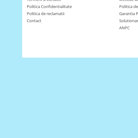
Encoder
Politica Confidentialitate
Politica d
Mecanice
Politica de reclamatii
Garantia 
Motoare
Contact
Solutionare
ANPC
Micro Metal
Motoare
Motor 25D
Motor 37D
Motoreductor plastic
Stepper
Sub-Micro
Tamiya
Roti si Senile
Rulmenti
Sasiu
Servomotoare
Suruburi, Piulite, Conectare