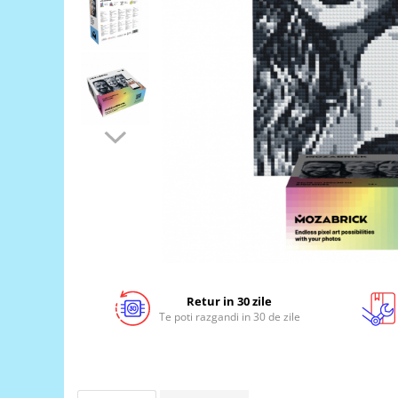
LCD
Module
Adaptoare si convertoare
ADC
Audio
CAN
Convertor nivel logic
Convertor USB la serial
Datalogger
LCD
Module
Retur in 30 zile
Multiplexor
Te poti razgandi in 30 de zile
Radio
Releu
RS-232