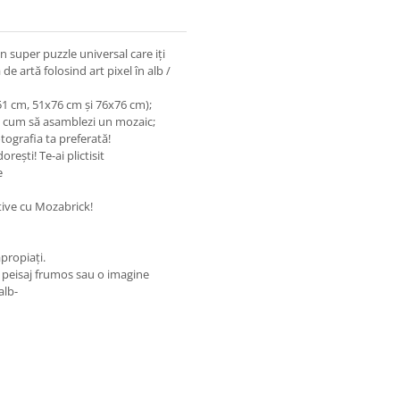
n super puzzle universal care iți
e artă folosind art pixel în alb /
51 cm, 51x76 cm și 76x76 cm);
re cum să asamblezi un mozaic;
tografia ta preferată!
rești! Te-ai plictisit
e
itive cu Mozabrick!
propiați.
n peisaj frumos sau o imagine
alb-