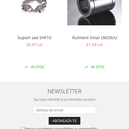
Filamente Speciale
Prusa I3 DIY Kit
Carti
Pentru Incepatori
Kituri incepatori Arduino
Suport axa SHF10
Rulment liniar LM20UU
Pentru Incepatori
28,47 Lei
41,68 Lei
Micro:bit
Junior Robotics
IN STOC
IN STOC
Carti
Junior Robotics
Lego Education
NEWSLETTER
STEM Education
Nu rata ofertele si promotiile noastre
Ugears
Kit Fun
Kit Roboti
Cadouri
Vreau sa primesc newsletter cu promotiile