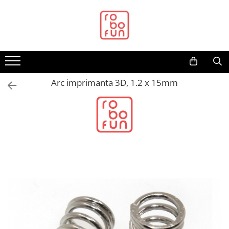
Toate Produsele
Arduino Original
Arduino Compatibil
Raspberry PI
Arc imprimanta 3D, 1.2 x 15mm
Raspberry PI
Alimentare
Racire
Hat
Accesorii
Audio
Cabluri si Conectori
Camera
Cutii