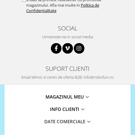
magazinului. Afla mai multe in
Politica de
Puzzle mecanic Ugears
Confidentialitate
Organizator de chei Wunderkey
Constructor foto Mozabrick &
SOCIAL
Qbrix
Urmareste-ne in social media
Puzzle lemn Cluebox
Jocuri de societate
Mecanice
3D Printer & CNC
SUPORT CLIENTI
Actuator
Email tehnic si cereri de oferta B2B: info@robofun.ro
Altele
Driver
MAGAZINUL MEU
Altele
INFO CLIENTI
DC
Servo
DATE COMERCIALE
Stepper