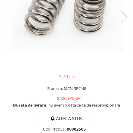
LCD
Module
Adaptoare si convertoare
ADC
Audio
CAN
Convertor nivel logic
Convertor USB la serial
1,70 Lei
Datalogger
LCD
Stoc sku: MCN-SPC-48
Module
STOC EPUIZAT
Multiplexor
Durata de livrare:
nu avem o data certa de reaprovizionare
Radio
ALERTA STOC
Releu
Cod Produs:
00002505
RS-232