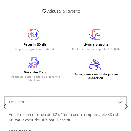
RS-485
Adauga la Favorite
RTC
Telecomenzi
Accesorii
Accesorii
Retur in 30 zile
Livrare gratuita
Te poti razgandi in 30 de zile
Pentru comenzi de peste 190 RON
Antene
Breadboard
Cabluri
Garantie 2 ani
Acceptam cardul de prima
Produsele beneficiaza de o garantie
didactica.
Conectori
de 2 ani
Cutii
Sticker
Descriere
Componente
Butoane, Tastaturi
Arcul cu dimensiunea de 1.2 x 15mm pentru imprimatele 3D este
utilizat la extruder si la patul incalzit.
Condensatoare
Specificatii: