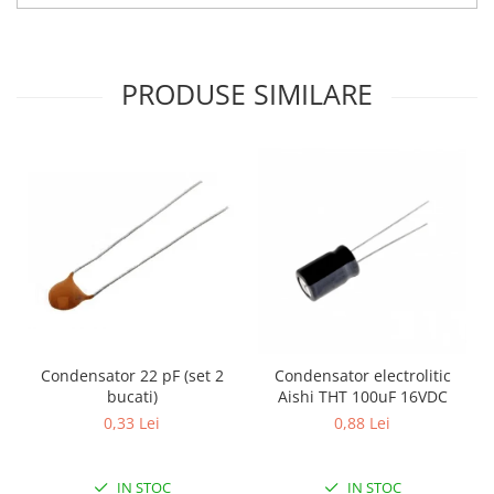
Generale
LED
Microcontrollere AVR
PRODUSE SIMILARE
PCB - Placute Circuit
Rezistoare
Creion 3D 3Doodler
Imprimante 3D
Imprimante 3D
3Doodler
Componente
Componente
Componente E3D
Condensator 22 pF (set 2
Condensator electrolitic
Filament Premium ABS 1.75 mm
bucati)
Aishi THT 100uF 16VDC
0,33 Lei
0,88 Lei
Filament Premium ABS 3 mm
Filament Premium PLA 1.75 mm
IN STOC
IN STOC