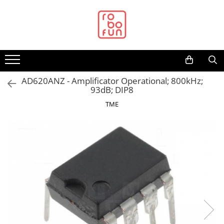
Toate Produsele
Arduino Original
Arduino Compatibil
Raspberry PI
AD620ANZ - Amplificator Operational; 800kHz;
93dB; DIP8
Raspberry PI
TME
Alimentare
Racire
Hat
Accesorii
Audio
Cabluri si Conectori
Camera
Cutii