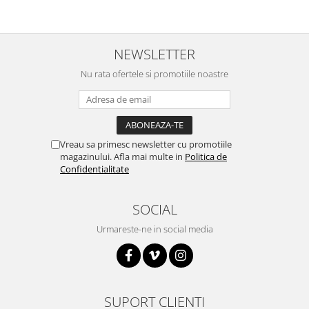
Filamente Speciale
Prusa I3 DIY Kit
Carti
NEWSLETTER
Pentru Incepatori
Nu rata ofertele si promotiile noastre
Kituri incepatori Arduino
Pentru Incepatori
Micro:bit
Junior Robotics
Vreau sa primesc newsletter cu promotiile
magazinului. Afla mai multe in
Politica de
Carti
Confidentialitate
Junior Robotics
Lego Education
SOCIAL
STEM Education
Urmareste-ne in social media
Ugears
Kit Fun
Kit Roboti
SUPORT CLIENTI
Cadouri