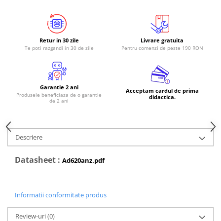
RS-485
RTC
Retur in 30 zile
Livrare gratuita
Telecomenzi
Te poti razgandi in 30 de zile
Pentru comenzi de peste 190 RON
Accesorii
Accesorii
Garantie 2 ani
Antene
Acceptam cardul de prima
Produsele beneficiaza de o garantie
didactica.
de 2 ani
Breadboard
Cabluri
Conectori
Descriere
Cutii
Datasheet :
Ad620anz.pdf
Sticker
Componente
Butoane, Tastaturi
Informatii conformitate produs
Condensatoare
Review-uri
(0)