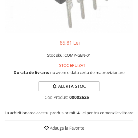
LCD
Module
Adaptoare si convertoare
ADC
Audio
85,81 Lei
CAN
Stoc sku: COMP-GEN-01
Convertor nivel logic
STOC EPUIZAT
Convertor USB la serial
Durata de livrare:
nu avem o data certa de reaprovizionare
Datalogger
ALERTA STOC
LCD
Cod Produs:
00002625
Module
Multiplexor
La achizitionarea acestui produs primiti
4
Lei pentru comenzile viitoare
Radio
Releu
Adauga la Favorite
RS-232