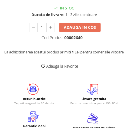
IN STOC
RS-485
Durata de livrare:
1 - 3 zile lucratoare
RTC
Telecomenzi
ADAUGA IN COS
Accesorii
Cod Produs:
00002640
Accesorii
Antene
La achizitionarea acestui produs primiti
1
Lei pentru comenzile viitoare
Breadboard
Adauga la Favorite
Cabluri
Conectori
Cutii
Sticker
Retur in 30 zile
Livrare gratuita
Te poti razgandi in 30 de zile
Pentru comenzi de peste 190 RON
Componente
Butoane, Tastaturi
Condensatoare
Garantie 2 ani
Acceptam cardul de prima