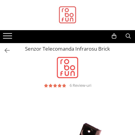
Toate Produsele
Arduino Original
Arduino Compatibil
Raspberry PI
Senzor Telecomanda Infrarosu Brick
Raspberry PI
Alimentare
Racire
Hat
6 Review-uri
Accesorii
Audio
Cabluri si Conectori
Camera
Cutii