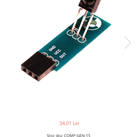
LCD
Module
Adaptoare si convertoare
ADC
Audio
CAN
Convertor nivel logic
Convertor USB la serial
Datalogger
LCD
Module
Multiplexor
Radio
34,01 Lei
Releu
Stoc sku: COMP-GEN-15
RS-232