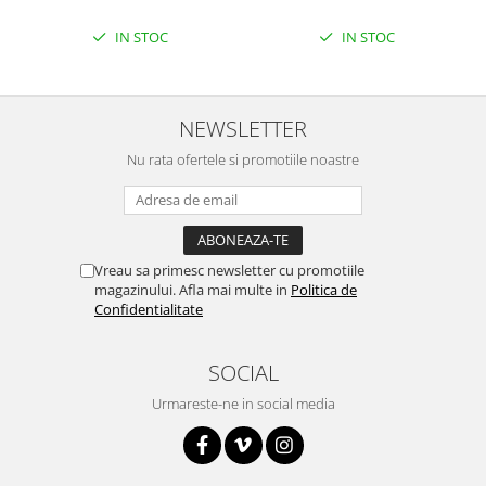
Platforme de dezvoltare
IN STOC
IN STOC
Arduino
Raspberry
.NET
NEWSLETTER
Android
Nu rata ofertele si promotiile noastre
ARM
AVR
Espruino
Vreau sa primesc newsletter cu promotiile
Feather
magazinului. Afla mai multe in
Politica de
Flora
Confidentialitate
FPGA
SOCIAL
Intel
Urmareste-ne in social media
Latte Panda
Micro:bit
Nvidia