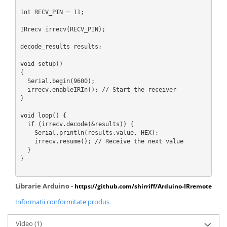
Puzzle mecanic Ugears
int RECV_PIN = 11;

Organizator de chei Wunderkey
IRrecv irrecv(RECV_PIN);

Constructor foto Mozabrick &
decode_results results;

Qbrix
void setup()

Puzzle lemn Cluebox
{

  Serial.begin(9600);

Jocuri de societate
  irrecv.enableIRIn(); // Start the receiver

Mecanice
}

3D Printer & CNC
void loop() {

  if (irrecv.decode(&results)) {

Actuator
    Serial.println(results.value, HEX);

    irrecv.resume(); // Receive the next value

Altele
  }

Driver
}

Altele
Librarie Arduino -
https://github.com/shirriff/Arduino-IRremote
DC
Servo
Informatii conformitate produs
Stepper
Video
(1)