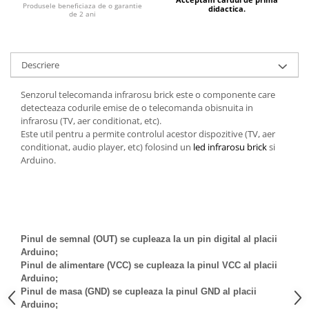
Generale
Produsele beneficiaza de o garantie
didactica.
de 2 ani
LED
Microcontrollere AVR
Descriere
PCB - Placute Circuit
Rezistoare
Senzorul telecomanda infrarosu brick este o componente care
detecteaza codurile emise de o telecomanda obisnuita in
Creion 3D 3Doodler
infrarosu (TV, aer conditionat, etc).
Imprimante 3D
Este util pentru a permite controlul acestor dispozitive (TV, aer
Imprimante 3D
conditionat, audio player, etc) folosind un
led infrarosu brick
si
Arduino.
3Doodler
Componente
Componente
Componente E3D
Pinul de semnal (OUT) se cupleaza la un pin digital al placii
Filament Premium ABS 1.75 mm
Arduino;
Pinul de alimentare (VCC) se cupleaza la pinul VCC al placii
Filament Premium ABS 3 mm
Arduino;
Filament Premium PLA 1.75 mm
Pinul de masa (GND) se cupleaza la pinul GND al placii
Arduino;