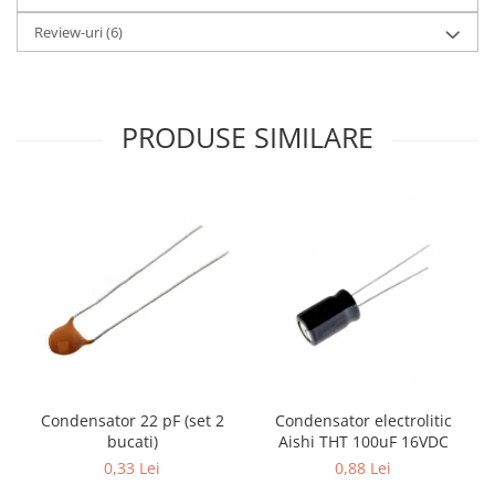
Encoder
Review-uri
(6)
Mecanice
Motoare
Micro Metal
PRODUSE SIMILARE
Motoare
Motor 25D
Motor 37D
Motoreductor plastic
Stepper
Sub-Micro
Tamiya
Roti si Senile
Rulmenti
Sasiu
Condensator 22 pF (set 2
Condensator electrolitic
Servomotoare
bucati)
Aishi THT 100uF 16VDC
0,33 Lei
0,88 Lei
Suruburi, Piulite, Conectare