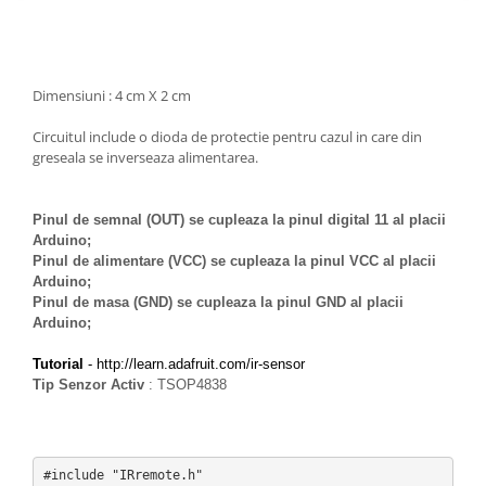
Filamente Speciale
Prusa I3 DIY Kit
Carti
Dimensiuni : 4 cm X 2 cm
Pentru Incepatori
Kituri incepatori Arduino
Circuitul include o dioda de protectie pentru cazul in care din
greseala se inverseaza alimentarea.
Pentru Incepatori
Micro:bit
Pinul de semnal (OUT) se cupleaza la pinul digital 11 al placii
Junior Robotics
Arduino;
Carti
Pinul de alimentare (VCC) se cupleaza la pinul VCC al placii
Arduino;
Junior Robotics
Pinul de masa (GND) se cupleaza la pinul GND al placii
Lego Education
Arduino;
STEM Education
Tutorial
-
http://learn.adafruit.com/ir-sensor
Tip Senzor Activ
: TSOP4838
Ugears
Kit Fun
Kit Roboti
#include "IRremote.h"

Cadouri