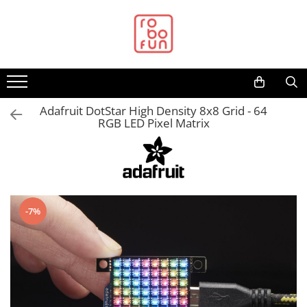
Toate Produsele
Arduino Original
Arduino Compatibil
Raspberry PI
Adafruit DotStar High Density 8x8 Grid - 64
RGB LED Pixel Matrix
Raspberry PI
Alimentare
Racire
Hat
-7%
Accesorii
Audio
Cabluri si Conectori
Camera
Cutii