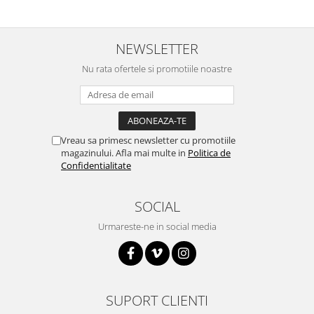
Puzzle mecanic Ugears
Organizator de chei Wunderkey
NEWSLETTER
Constructor foto Mozabrick &
Nu rata ofertele si promotiile noastre
Qbrix
Puzzle lemn Cluebox
Jocuri de societate
Mecanice
Vreau sa primesc newsletter cu promotiile
magazinului. Afla mai multe in
Politica de
3D Printer & CNC
Confidentialitate
Actuator
Altele
SOCIAL
Driver
Urmareste-ne in social media
Altele
DC
Servo
Stepper
SUPORT CLIENTI