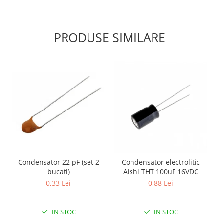
Filamente Speciale
Prusa I3 DIY Kit
Carti
PRODUSE SIMILARE
Pentru Incepatori
Kituri incepatori Arduino
Pentru Incepatori
Micro:bit
Junior Robotics
Carti
Junior Robotics
Lego Education
STEM Education
Condensator 22 pF (set 2
Condensator electrolitic
bucati)
Aishi THT 100uF 16VDC
Ugears
0,33 Lei
0,88 Lei
Kit Fun
Kit Roboti
IN STOC
IN STOC
Cadouri