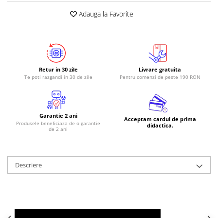
Adauga la Favorite
RS-485
RTC
Telecomenzi
Accesorii
Retur in 30 zile
Livrare gratuita
Accesorii
Te poti razgandi in 30 de zile
Pentru comenzi de peste 190 RON
Antene
Breadboard
Garantie 2 ani
Cabluri
Acceptam cardul de prima
Produsele beneficiaza de o garantie
didactica.
de 2 ani
Conectori
Cutii
Sticker
Descriere
Componente
Butoane, Tastaturi
Condensatoare