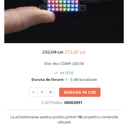
LCD
Module
Adaptoare si convertoare
ADC
Audio
CAN
232,04 Lei
215,80 Lei
Convertor nivel logic
Stoc sku: COMP-LED-54
Convertor USB la serial
IN STOC
Datalogger
Durata de livrare:
1 - 3 zile lucratoare
LCD
Module
ADAUGA IN COS
Multiplexor
Cod Produs:
00003091
Radio
La achizitionarea acestui produs primiti
10
Lei pentru comenzile
Releu
viitoare
RS-232