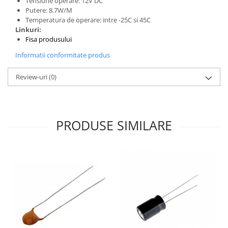
Tensiune operare: 12V DC
Filamente Speciale
Putere: 8.7W/M
Prusa I3 DIY Kit
Temperatura de operare: intre -25C si 45C
Linkuri:
Carti
Fisa produsului
Pentru Incepatori
Informatii conformitate produs
Kituri incepatori Arduino
Pentru Incepatori
Review-uri
(0)
Micro:bit
Junior Robotics
Carti
PRODUSE SIMILARE
Junior Robotics
Lego Education
STEM Education
Ugears
Kit Fun
Kit Roboti
Cadouri