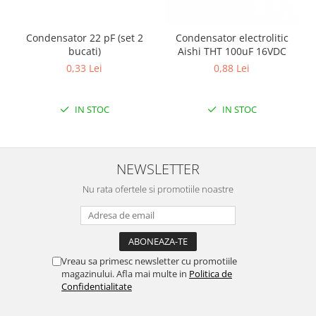
Puzzle mecanic Ugears
Organizator de chei Wunderkey
Condensator 22 pF (set 2
Condensator electrolitic
bucati)
Aishi THT 100uF 16VDC
Constructor foto Mozabrick &
0,33 Lei
0,88 Lei
Qbrix
Puzzle lemn Cluebox
IN STOC
IN STOC
Jocuri de societate
Mecanice
3D Printer & CNC
NEWSLETTER
Actuator
Nu rata ofertele si promotiile noastre
Altele
Driver
Altele
DC
Vreau sa primesc newsletter cu promotiile
magazinului. Afla mai multe in
Politica de
Servo
Confidentialitate
Stepper