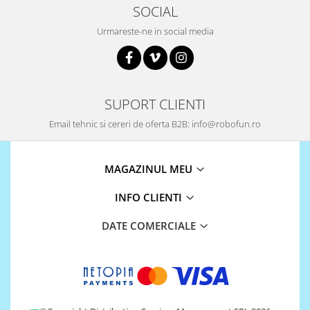
Encoder
SOCIAL
Mecanice
Urmareste-ne in social media
Motoare
Micro Metal
Motoare
Motor 25D
SUPORT CLIENTI
Motor 37D
Email tehnic si cereri de oferta B2B: info@robofun.ro
Motoreductor plastic
Stepper
MAGAZINUL MEU
Sub-Micro
Tamiya
INFO CLIENTI
Roti si Senile
DATE COMERCIALE
Rulmenti
Sasiu
Servomotoare
Suruburi, Piulite, Conectare