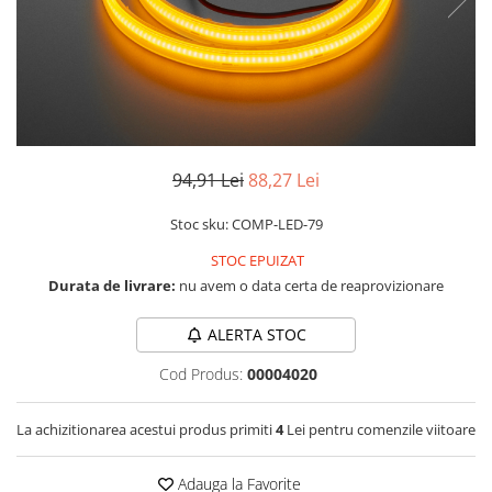
LCD
Module
Adaptoare si convertoare
ADC
Audio
94,91 Lei
88,27 Lei
CAN
Convertor nivel logic
Stoc sku: COMP-LED-79
Convertor USB la serial
STOC EPUIZAT
Datalogger
Durata de livrare:
nu avem o data certa de reaprovizionare
LCD
ALERTA STOC
Module
Cod Produs:
00004020
Multiplexor
Radio
La achizitionarea acestui produs primiti
4
Lei pentru comenzile viitoare
Releu
Adauga la Favorite
RS-232