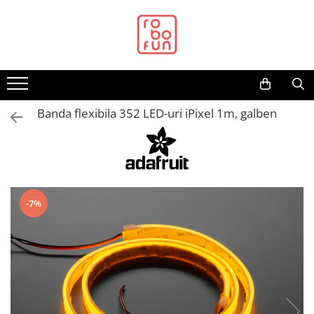
Toate Produsele
Arduino Original
Arduino Compatibil
Raspberry PI
Banda flexibila 352 LED-uri iPixel 1m, galben
Raspberry PI
Alimentare
Racire
Hat
-7%
Accesorii
Audio
Cabluri si Conectori
Camera
Cutii