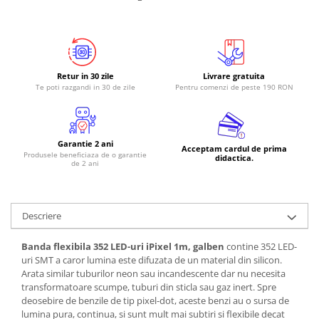
RS-485
RTC
Telecomenzi
Retur in 30 zile
Livrare gratuita
Accesorii
Te poti razgandi in 30 de zile
Pentru comenzi de peste 190 RON
Accesorii
Antene
Garantie 2 ani
Breadboard
Acceptam cardul de prima
Produsele beneficiaza de o garantie
didactica.
de 2 ani
Cabluri
Conectori
Cutii
Descriere
Sticker
Banda flexibila 352 LED-uri iPixel 1m, galben
contine 352 LED-
Componente
uri SMT a caror lumina este difuzata de un material din silicon.
Arata similar tuburilor neon sau incandescente dar nu necesita
Butoane, Tastaturi
transformatoare scumpe, tuburi din sticla sau gaz inert. Spre
Condensatoare
deosebire de benzile de tip pixel-dot, aceste benzi au o sursa de
lumina pura, continua, si sunt mult mai subtiri si flexibile decat