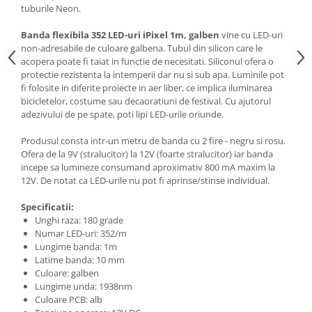
Generale
tuburile Neon.
LED
Banda flexibila 352 LED-uri iPixel 1m, galben
vine cu LED-uri
Microcontrollere AVR
non-adresabile de culoare galbena. Tubul din silicon care le
acopera poate fi taiat in functie de necesitati. Siliconul ofera o
PCB - Placute Circuit
protectie rezistenta la intemperii dar nu si sub apa. Luminile pot
fi folosite in diferite proiecte in aer liber, ce implica iluminarea
Rezistoare
bicicletelor, costume sau decaoratiuni de festival. Cu ajutorul
Creion 3D 3Doodler
adezivului de pe spate, poti lipi LED-urile oriunde.
Imprimante 3D
Produsul consta intr-un metru de banda cu 2 fire - negru si rosu.
Imprimante 3D
Ofera de la 9V (stralucitor) la 12V (foarte stralucitor) iar banda
incepe sa lumineze consumand aproximativ 800 mA maxim la
3Doodler
12V. De notat ca LED-urile nu pot fi aprinse/stinse individual.
Componente
Specificatii:
Componente
Unghi raza: 180 grade
Componente E3D
Numar LED-uri: 352/m
Lungime banda: 1m
Filament Premium ABS 1.75 mm
Latime banda: 10 mm
Filament Premium ABS 3 mm
Culoare: galben
Lungime unda: 1938nm
Filament Premium PLA 1.75 mm
Culoare PCB: alb