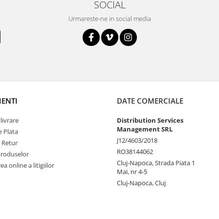
SOCIAL
Urmareste-ne in social media
IENTI
DATE COMERCIALE
livrare
Distribution Services
Management SRL
 Plata
J12/4603/2018
e Retur
RO38144062
Produselor
Cluj-Napoca, Strada Piata 1
a online a litigiilor
Mai, nr 4-5
Cluj-Napoca, Cluj