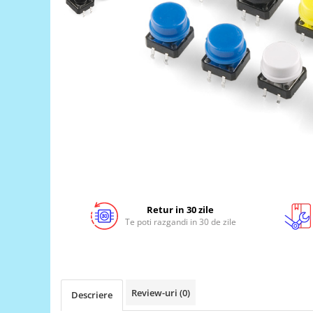
LCD
Module
Adaptoare si convertoare
ADC
Audio
CAN
Convertor nivel logic
Convertor USB la serial
Datalogger
LCD
Retur in 30 zile
Te poti razgandi in 30 de zile
Module
Multiplexor
Radio
Releu
Review-uri
(0)
Descriere
RS-232