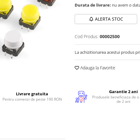
Durata de livrare:
nu avem o data
ALERTA STOC
Cod Produs:
00002500
La achizitionarea acestui produs pr
Adauga la Favorite
Garantie 2 ani
Livrare gratuita
Produsele beneficiaza de o
Pentru comenzi de peste 190 RON
de 2 ani