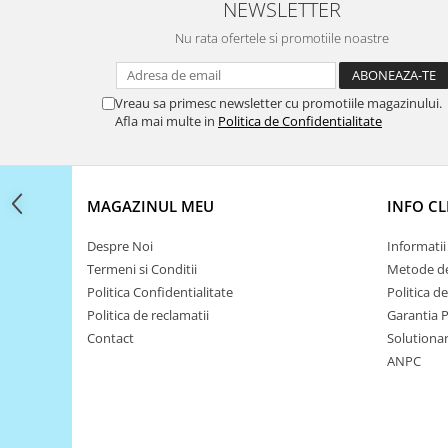
Filamente Speciale
NEWSLETTER
Prusa I3 DIY Kit
Nu rata ofertele si promotiile noastre
Carti
Pentru Incepatori
Vreau sa primesc newsletter cu promotiile magazinului.
Kituri incepatori Arduino
Afla mai multe in
Politica de Confidentialitate
Pentru Incepatori
Micro:bit
MAGAZINUL MEU
INFO CL
Junior Robotics
Carti
Despre Noi
Informatii 
Junior Robotics
Termeni si Conditii
Metode de
Politica Confidentialitate
Politica d
Lego Education
Politica de reclamatii
Garantia 
STEM Education
Contact
Solutionare
Ugears
ANPC
Kit Fun
Kit Roboti
Cadouri