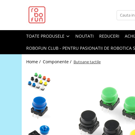
Toate Produsele
Arduino Original
TOATE PRODUSELE
NOUTATI
REDUCERI
ACHI
Arduino Compatibil
Raspberry PI
ROBOFUN CLUB - PENTRU PASIONATII DE ROBOTICA S
Raspberry PI
Home /
Componente /
Butoane tactile
Alimentare
Racire
Hat
Accesorii
Audio
Cabluri si Conectori
Camera
Cutii