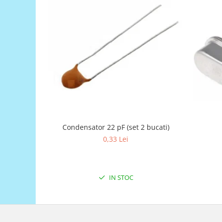
Generale
LED
Microcontrollere AVR
PCB - Placute Circuit
Rezistoare
Creion 3D 3Doodler
Imprimante 3D
Imprimante 3D
3Doodler
Condensator 22 pF (set 2 bucati)
Componente
0,33 Lei
Componente
Componente E3D
Filament Premium ABS 1.75 mm
IN STOC
Filament Premium ABS 3 mm
Filament Premium PLA 1.75 mm