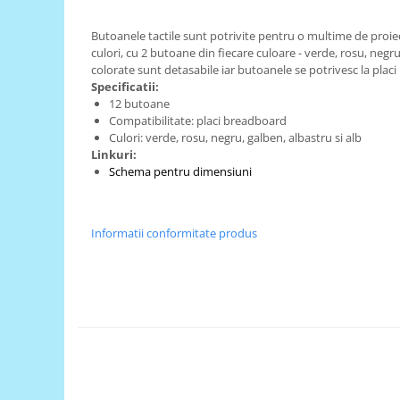
RS-485
Butoanele tactile sunt potrivite pentru o multime de proiec
RTC
culori, cu 2 butoane din fiecare culoare - verde, rosu, negru
colorate sunt detasabile iar butoanele se potrivesc la plac
Telecomenzi
Specificatii:
12 butoane
Accesorii
Compatibilitate: placi breadboard
Accesorii
Culori: verde, rosu, negru, galben, albastru si alb
Linkuri:
Antene
Schema pentru dimensiuni
Breadboard
Cabluri
Informatii conformitate produs
Conectori
Cutii
Sticker
Componente
Butoane, Tastaturi
Condensatoare