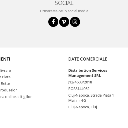
SOCIAL
Urmareste-ne in social media
IENTI
DATE COMERCIALE
livrare
Distribution Services
Management SRL
 Plata
J12/4603/2018
e Retur
RO38144062
Produselor
Cluj-Napoca, Strada Piata 1
a online a litigiilor
Mai, nr 4-5
Cluj-Napoca, Cluj