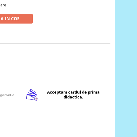
oare
A IN COS
Acceptam cardul de prima
 garantie
didactica.