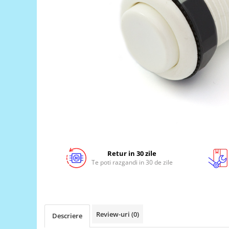
LCD
Module
Adaptoare si convertoare
ADC
Audio
CAN
Convertor nivel logic
Convertor USB la serial
Datalogger
LCD
Retur in 30 zile
Te poti razgandi in 30 de zile
Module
Multiplexor
Radio
Releu
Review-uri
(0)
Descriere
RS-232