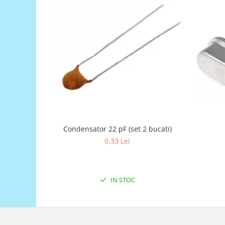
Generale
LED
Microcontrollere AVR
PCB - Placute Circuit
Rezistoare
Creion 3D 3Doodler
Imprimante 3D
Imprimante 3D
3Doodler
Condensator 22 pF (set 2 bucati)
Componente
0,33 Lei
Componente
Componente E3D
Filament Premium ABS 1.75 mm
IN STOC
Filament Premium ABS 3 mm
Filament Premium PLA 1.75 mm