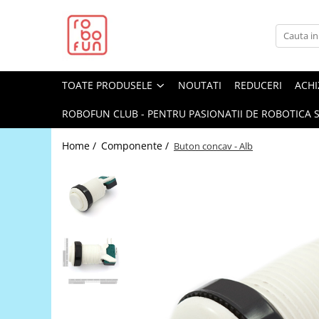
Toate Produsele
Arduino Original
TOATE PRODUSELE
NOUTATI
REDUCERI
ACHI
Arduino Compatibil
Raspberry PI
ROBOFUN CLUB - PENTRU PASIONATII DE ROBOTICA S
Raspberry PI
Home /
Componente /
Buton concav - Alb
Alimentare
Racire
Hat
Accesorii
Audio
Cabluri si Conectori
Camera
Cutii