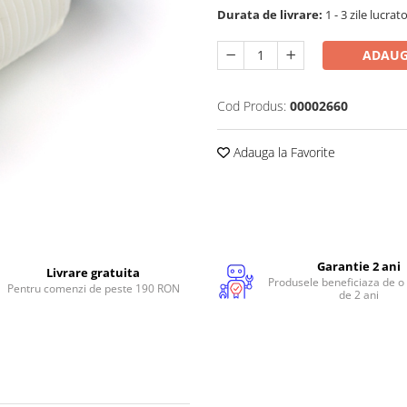
Durata de livrare:
1 - 3 zile lucrat
ADAUG
Cod Produs:
00002660
Adauga la Favorite
Garantie 2 ani
Livrare gratuita
Produsele beneficiaza de o
Pentru comenzi de peste 190 RON
de 2 ani