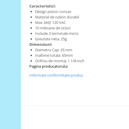
Caracteristici:
RS-485
Design piston concav
RTC
Material de nailon durabil
Max 3A@ 120 VAC
Telecomenzi
10 milioane de cicluri
Include 3 terminale micro
Accesorii
Greutate neta: 25g
Accesorii
Dimensiuni:
Diametru Cap: 35 mm
Antene
Inaltime totala: 65mm
Breadboard
Orificiu de montaj: 1 1/8-inch
Pagina producatorului
Cabluri
Informatii conformitate produs
Conectori
Cutii
Sticker
Componente
Butoane, Tastaturi
Condensatoare