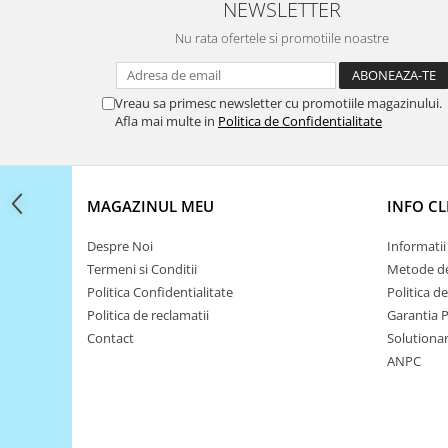
Filamente Speciale
NEWSLETTER
Prusa I3 DIY Kit
Nu rata ofertele si promotiile noastre
Carti
Pentru Incepatori
Vreau sa primesc newsletter cu promotiile magazinului.
Kituri incepatori Arduino
Afla mai multe in
Politica de Confidentialitate
Pentru Incepatori
Micro:bit
MAGAZINUL MEU
INFO CL
Junior Robotics
Carti
Despre Noi
Informatii 
Junior Robotics
Termeni si Conditii
Metode de
Politica Confidentialitate
Politica d
Lego Education
Politica de reclamatii
Garantia 
STEM Education
Contact
Solutionare
Ugears
ANPC
Kit Fun
Kit Roboti
Cadouri