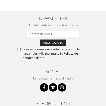
Puzzle mecanic Ugears
Organizator de chei Wunderkey
NEWSLETTER
Constructor foto Mozabrick &
Qbrix
Nu rata ofertele si promotiile noastre
Puzzle lemn Cluebox
Jocuri de societate
Mecanice
Vreau sa primesc newsletter cu promotiile
3D Printer & CNC
magazinului. Afla mai multe in
Politica de
Confidentialitate
Actuator
Altele
SOCIAL
Driver
Urmareste-ne in social media
Altele
DC
Servo
Stepper
SUPORT CLIENTI