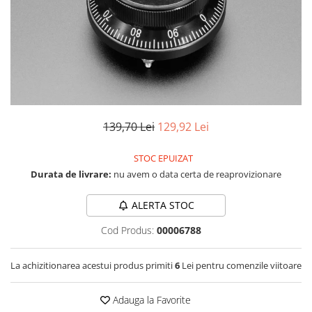
LCD
Module
Adaptoare si convertoare
ADC
Audio
CAN
139,70 Lei
129,92 Lei
Convertor nivel logic
STOC EPUIZAT
Convertor USB la serial
Durata de livrare:
nu avem o data certa de reaprovizionare
Datalogger
LCD
ALERTA STOC
Module
Cod Produs:
00006788
Multiplexor
La achizitionarea acestui produs primiti
6
Lei pentru comenzile viitoare
Radio
Releu
Adauga la Favorite
RS-232