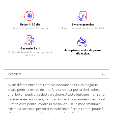
RS-485
RTC
Telecomenzi
Retur in 30 zile
Livrare gratuita
Te poti razgandi in 30 de zile
Pentru comenzi de peste 190 RON
Accesorii
Accesorii
Antene
Garantie 2 ani
Acceptam cardul de prima
Produsele beneficiaza de o garantie
Breadboard
didactica.
de 2 ani
Cabluri
Conectori
Descriere
Cutii
Sticker
Avem diferite encodere rotative montate pe PCB in magazin,
ideale pentru crearea de interfete unde s-ar putea dori rotirea
Componente
unui buton pentru a selecta o valoare. Aceste butoane mari sunt,
Butoane, Tastaturi
de asemenea, encodere, dar foarte mari - de marimea unei maini!
Sunt folosite pentru controlul masinilor CNC in mod "manual" -
Condensatoare
exista 100 de ticuri per rotatie, astfel incat fiecare rotatie poate fi