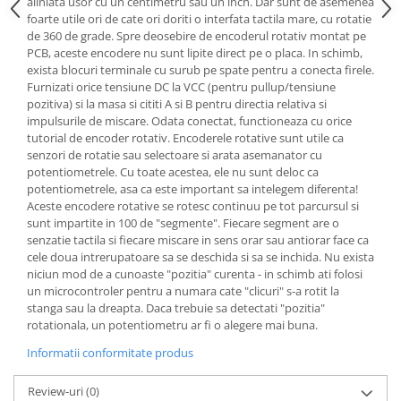
aliniata usor cu un centimetru sau un inch. Dar sunt de asemenea
Generale
foarte utile ori de cate ori doriti o interfata tactila mare, cu rotatie
LED
de 360 de grade. Spre deosebire de encoderul rotativ montat pe
PCB, aceste encodere nu sunt lipite direct pe o placa. In schimb,
Microcontrollere AVR
exista blocuri terminale cu surub pe spate pentru a conecta firele.
Furnizati orice tensiune DC la VCC (pentru pullup/tensiune
PCB - Placute Circuit
pozitiva) si la masa si cititi A si B pentru directia relativa si
Rezistoare
impulsurile de miscare. Odata conectat, functioneaza cu orice
tutorial de encoder rotativ. Encoderele rotative sunt utile ca
Creion 3D 3Doodler
senzori de rotatie sau selectoare si arata asemanator cu
Imprimante 3D
potentiometrele. Cu toate acestea, ele nu sunt deloc ca
potentiometrele, asa ca este important sa intelegem diferenta!
Imprimante 3D
Aceste encodere rotative se rotesc continuu pe tot parcursul si
3Doodler
sunt impartite in 100 de "segmente". Fiecare segment are o
senzatie tactila si fiecare miscare in sens orar sau antiorar face ca
Componente
cele doua intrerupatoare sa se deschida si sa se inchida. Nu exista
Componente
niciun mod de a cunoaste "pozitia" curenta - in schimb ati folosi
un microcontroler pentru a numara cate "clicuri" s-a rotit la
Componente E3D
stanga sau la dreapta. Daca trebuie sa detectati "pozitia"
Filament Premium ABS 1.75 mm
rotationala, un potentiometru ar fi o alegere mai buna.
Filament Premium ABS 3 mm
Informatii conformitate produs
Filament Premium PLA 1.75 mm
Review-uri
(0)