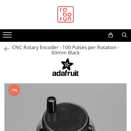
Toate Produsele
Arduino Original
Arduino Compatibil
Raspberry PI
CNC Rotary Encoder - 100 Pulses per Rotation -
60mm Black
Raspberry PI
Alimentare
Racire
Hat
-7%
Accesorii
Audio
Cabluri si Conectori
Camera
Cutii