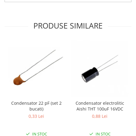
Filamente Speciale
Prusa I3 DIY Kit
Carti
PRODUSE SIMILARE
Pentru Incepatori
Kituri incepatori Arduino
Pentru Incepatori
Micro:bit
Junior Robotics
Carti
Junior Robotics
Lego Education
STEM Education
Condensator 22 pF (set 2
Condensator electrolitic
Ugears
bucati)
Aishi THT 100uF 16VDC
0,33 Lei
0,88 Lei
Kit Fun
Kit Roboti
Cadouri
IN STOC
IN STOC