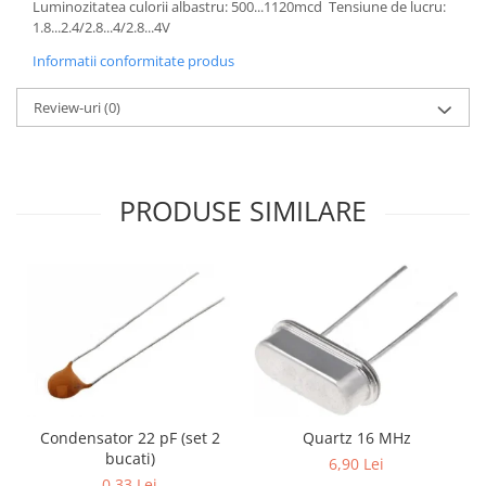
Generale
Luminozitatea culorii albastru: 500...1120mcd ​ Tensiune de lucru:
1.8...2.4/2.8...4/2.8...4V
LED
Informatii conformitate produs
Microcontrollere AVR
PCB - Placute Circuit
Review-uri
(0)
Rezistoare
Creion 3D 3Doodler
Imprimante 3D
PRODUSE SIMILARE
Imprimante 3D
3Doodler
Componente
Componente
Componente E3D
Filament Premium ABS 1.75 mm
Filament Premium ABS 3 mm
Condensator 22 pF (set 2
Quartz 16 MHz
Filament Premium PLA 1.75 mm
bucati)
6,90 Lei
0,33 Lei