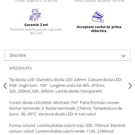
Te poti razgandi in 30 de zile
Pentru comenzi de peste 190 RON
RS-485
RTC
Garantie 2 ani
Acceptam cardul de prima
Telecomenzi
Produsele beneficiaza de o garantie
didactica.
de 2 ani
Accesorii
Accesorii
Antene
Descriere
Breadboard
SPECIFICATII ​
Cabluri
Tip dioda: LED ​ Diametru dioda LED: 4.8mm ​ Culoare dioda LED:
Conectori
RGB ​ Unghi lum.: 100° ​ Lungime unda λd: 465...475nm,
520...530nm, 635...645nm ​ Lentila dioda: transparent ​
Cutii
Sticker
Curent diode LED:20mA ​ Montare: THT ​ Parte frontala: convex ​
Numar terminale: 4 ​ Raster terminale: 2.54mm ​ Temperatura de
Componente
lucru: -30...85°C ​ Versiune diode LED: in trei culori ​
Butoane, Tastaturi
Forma: rotund ​ Luminozitatea culorii rosu: 330...750mcd ​ Electrod
Condensatoare
comun: catod ​ Luminozitatea culorii verde: 1120...2180mcd ​