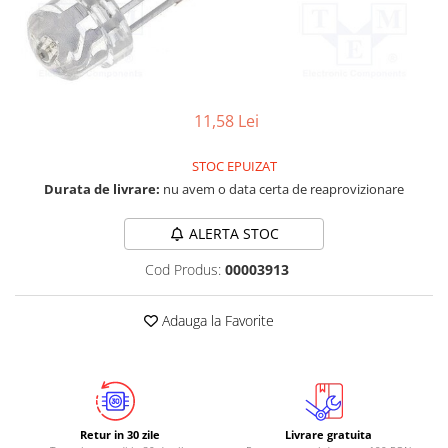
LCD
Module
Adaptoare si convertoare
ADC
11,58 Lei
Audio
STOC EPUIZAT
CAN
Durata de livrare:
nu avem o data certa de reaprovizionare
Convertor nivel logic
Convertor USB la serial
ALERTA STOC
Datalogger
Cod Produs:
00003913
LCD
Adauga la Favorite
Module
Multiplexor
Radio
Releu
Retur in 30 zile
Livrare gratuita
RS-232