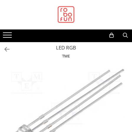
Toate Produsele
Arduino Original
Arduino Compatibil
Raspberry PI
LED RGB
Raspberry PI
TME
Alimentare
Racire
Hat
Accesorii
Audio
Cabluri si Conectori
Camera
Cutii