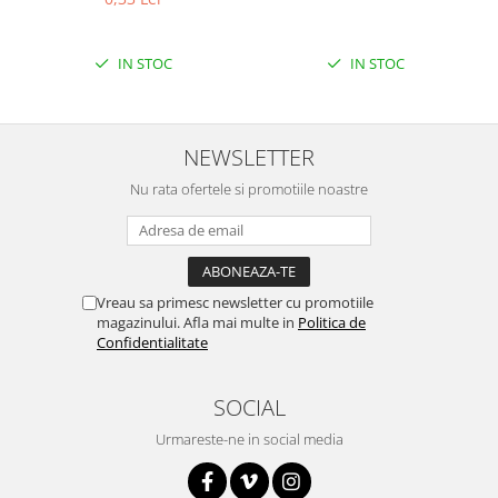
Filamente Speciale
Prusa I3 DIY Kit
IN STOC
IN STOC
Carti
Pentru Incepatori
Kituri incepatori Arduino
NEWSLETTER
Pentru Incepatori
Nu rata ofertele si promotiile noastre
Micro:bit
Junior Robotics
Carti
Junior Robotics
Vreau sa primesc newsletter cu promotiile
magazinului. Afla mai multe in
Politica de
Lego Education
Confidentialitate
STEM Education
Ugears
SOCIAL
Kit Fun
Urmareste-ne in social media
Kit Roboti
Cadouri