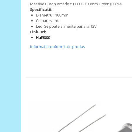
Generale
Massive Buton Arcade cu LED - 100mm Green (
00:59
)
Specificatii:
LED
Diametru : 100mm
Microcontrollere AVR
Culoare verde
Led. Se poate alimenta pana la 12V
PCB - Placute Circuit
Link-uri:
Hal9000
Rezistoare
Informatii conformitate produs
Creion 3D 3Doodler
Imprimante 3D
Imprimante 3D
3Doodler
Componente
Componente
Componente E3D
Filament Premium ABS 1.75 mm
Filament Premium ABS 3 mm
Filament Premium PLA 1.75 mm