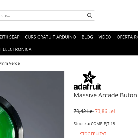
ZITII SEAP
CURS GRATUIT ARDUINO
BLOG
VIDEO
OFERTA 
I ELECTRONICA
00mm Verde
Massive Arcade Buton
79,42 Lei
73,86 Lei
Stoc sku: COMP-BJT-18
STOC EPUIZAT