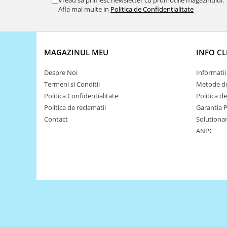
Vreau sa primesc newsletter cu promotiile magazinului.
Afla mai multe in
Politica de Confidentialitate
Puzzle mecanic Ugears
Organizator de chei Wunderkey
Constructor foto Mozabrick &
Qbrix
MAGAZINUL MEU
INFO CL
Puzzle lemn Cluebox
Despre Noi
Informatii 
Jocuri de societate
Termeni si Conditii
Metode de
Politica Confidentialitate
Politica d
Mecanice
Politica de reclamatii
Garantia 
3D Printer & CNC
Contact
Solutionare
Actuator
ANPC
Altele
Driver
Altele
DC
Servo
Stepper