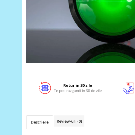
LCD
Module
Adaptoare si convertoare
ADC
Audio
CAN
Convertor nivel logic
Convertor USB la serial
Datalogger
Retur in 30 zile
LCD
Te poti razgandi in 30 de zile
Module
Multiplexor
Radio
Review-uri
(0)
Descriere
Releu
RS-232