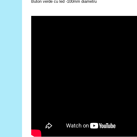
Buton verde cu led -100mm diametru
RS-485
RTC
Telecomenzi
Accesorii
Accesorii
Antene
Breadboard
Cabluri
Conectori
Cutii
Sticker
Componente
Butoane, Tastaturi
Condensatoare