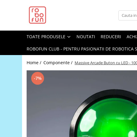
Toate Produsele
Arduino Original
TOATE PRODUSELE
NOUTATI
REDUCERI
ACHI
Arduino Compatibil
Raspberry PI
ROBOFUN CLUB - PENTRU PASIONATII DE ROBOTICA S
Raspberry PI
Home /
Componente /
Massive Arcade Buton cu LED - 1
Alimentare
Racire
-7%
Hat
Accesorii
Audio
Cabluri si Conectori
Camera
Cutii