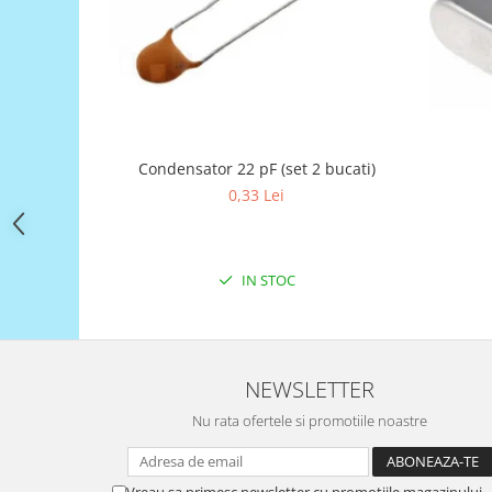
Filamente Speciale
Prusa I3 DIY Kit
Carti
Pentru Incepatori
Kituri incepatori Arduino
Pentru Incepatori
Condensator 22 pF (set 2 bucati)
Micro:bit
0,33 Lei
Junior Robotics
Carti
IN STOC
Junior Robotics
Lego Education
STEM Education
NEWSLETTER
Ugears
Nu rata ofertele si promotiile noastre
Kit Fun
Kit Roboti
Cadouri