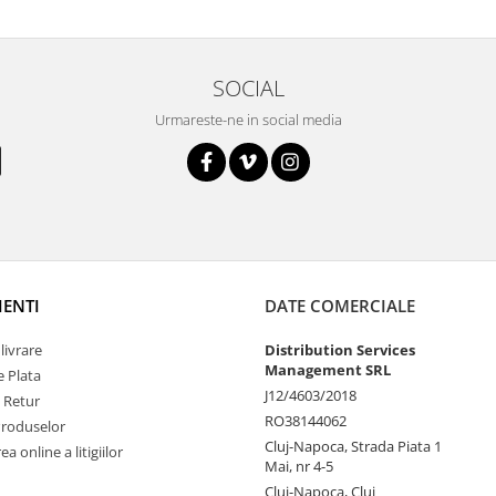
SOCIAL
Urmareste-ne in social media
IENTI
DATE COMERCIALE
livrare
Distribution Services
Management SRL
 Plata
J12/4603/2018
e Retur
RO38144062
Produselor
Cluj-Napoca, Strada Piata 1
a online a litigiilor
Mai, nr 4-5
Cluj-Napoca, Cluj