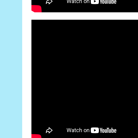
Generale
LED
Microcontrollere AVR
PCB - Placute Circuit
Rezistoare
Creion 3D 3Doodler
Imprimante 3D
Imprimante 3D
3Doodler
Componente
Componente
Componente E3D
Filament Premium ABS 1.75 mm
Filament Premium ABS 3 mm
Filament Premium PLA 1.75 mm