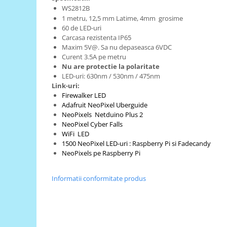
WS2812B
Puzzle mecanic Ugears
1 metru,
12,5 mm Latime, 4mm grosime
Organizator de chei Wunderkey
60 de LED-uri
Carcasa rezistenta IP65
Constructor foto Mozabrick &
Maxim 5V@. Sa nu depaseasca 6VDC
Qbrix
Curent 3.5A pe metru
Nu are protectie la polaritate
Puzzle lemn Cluebox
LED-uri: 630nm / 530nm / 475nm
Jocuri de societate
Link-uri:
Firewalker LED
Mecanice
Adafruit NeoPixel Uberguide
3D Printer & CNC
NeoPixels Netduino Plus 2
NeoPixel Cyber ​​Falls
Actuator
WiFi LED
Altele
1500 NeoPixel LED-uri : Raspberry Pi si Fadecandy
NeoPixels pe Raspberry Pi
Driver
Altele
Informatii conformitate produs
DC
Servo
Stepper