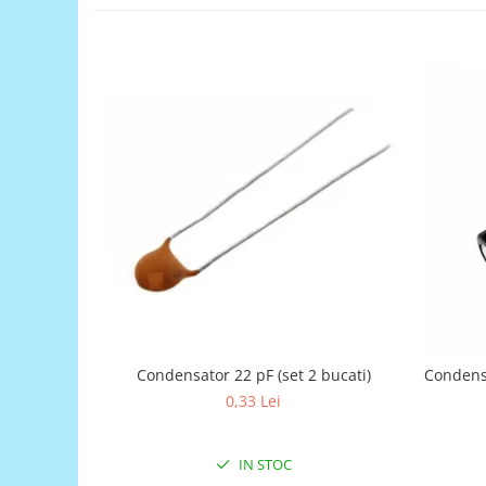
Encoder
Mecanice
Motoare
Micro Metal
Motoare
Motor 25D
Motor 37D
Motoreductor plastic
Stepper
Sub-Micro
Tamiya
Roti si Senile
Rulmenti
Condensator 22 pF (set 2 bucati)
Condensa
Sasiu
0,33 Lei
Servomotoare
Suruburi, Piulite, Conectare
IN STOC