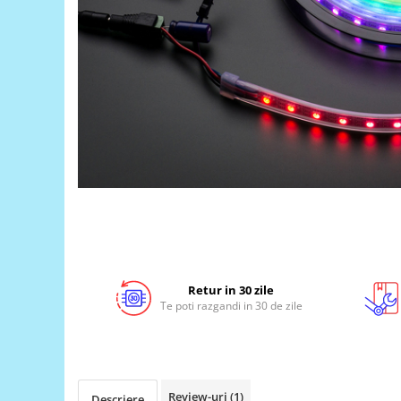
LCD
Module
Adaptoare si convertoare
ADC
Audio
CAN
Convertor nivel logic
Convertor USB la serial
Datalogger
LCD
Module
Retur in 30 zile
Te poti razgandi in 30 de zile
Multiplexor
Radio
Releu
Review-uri
(1)
RS-232
Descriere