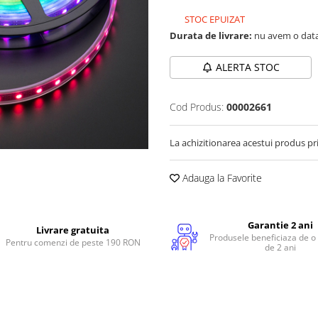
STOC EPUIZAT
Durata de livrare:
nu avem o data
ALERTA STOC
Cod Produs:
00002661
La achizitionarea acestui produs pr
Adauga la Favorite
Garantie 2 ani
Livrare gratuita
Produsele beneficiaza de o
Pentru comenzi de peste 190 RON
de 2 ani