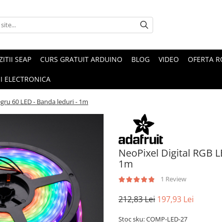
ZITII SEAP
CURS GRATUIT ARDUINO
BLOG
VIDEO
OFERTA 
I ELECTRONICA
egru 60 LED - Banda leduri - 1m
NeoPixel Digital RGB L
1m
1 Review
212,83 Lei
197,93 Lei
Stoc sku: COMP-LED-27