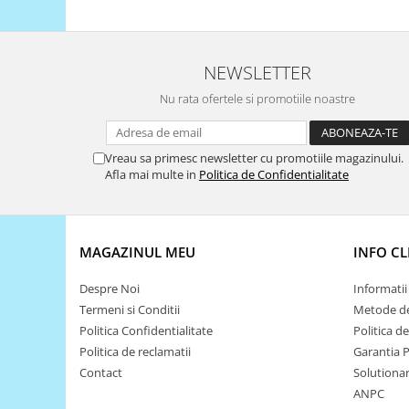
Platforme de dezvoltare
Arduino
Raspberry
NEWSLETTER
.NET
Nu rata ofertele si promotiile noastre
Android
ARM
Vreau sa primesc newsletter cu promotiile magazinului.
AVR
Afla mai multe in
Politica de Confidentialitate
Espruino
Feather
MAGAZINUL MEU
INFO CL
Flora
FPGA
Despre Noi
Informatii 
Termeni si Conditii
Metode de
Intel
Politica Confidentialitate
Politica d
Latte Panda
Politica de reclamatii
Garantia 
Micro:bit
Contact
Solutionare
ANPC
Nvidia