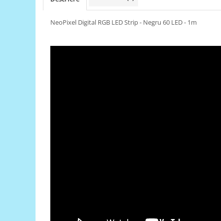
RS-485
NeoPixel Digital RGB LED Strip - Negru 60 LED - 1m
RTC
Telecomenzi
Accesorii
Accesorii
Antene
Breadboard
Cabluri
Conectori
Cutii
Sticker
Componente
Butoane, Tastaturi
Condensatoare