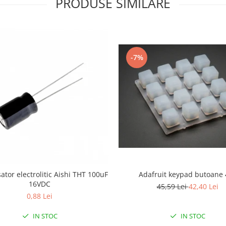
PRODUSE SIMILARE
-7%
Adafruit keypad butoane 
tor electrolitic Aishi THT 100uF
16VDC
45,59 Lei
42,40 Lei
0,88 Lei
IN STOC
IN STOC