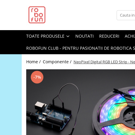
Toate Produsele
Arduino Original
TOATE PRODUSELE
NOUTATI
REDUCERI
ACHI
Arduino Compatibil
Raspberry PI
ROBOFUN CLUB - PENTRU PASIONATII DE ROBOTICA S
Raspberry PI
Home /
Componente /
NeoPixel Digital RGB LED Strip - N
Alimentare
Racire
-7%
Hat
Accesorii
Audio
Cabluri si Conectori
Camera
Cutii