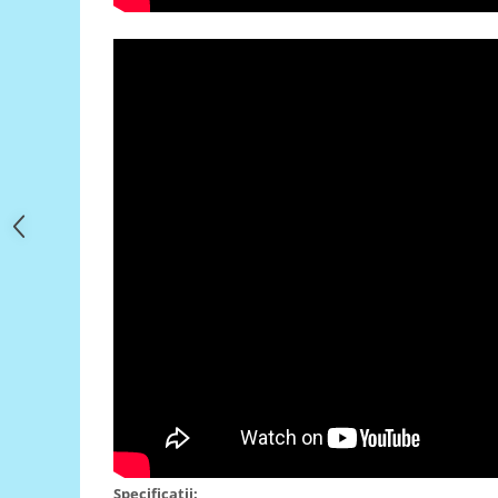
Filamente Speciale
Prusa I3 DIY Kit
Carti
Pentru Incepatori
Kituri incepatori Arduino
Pentru Incepatori
Micro:bit
Junior Robotics
Carti
Junior Robotics
Lego Education
STEM Education
Ugears
Kit Fun
Kit Roboti
Cadouri
Specificatii: