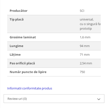
Producător
SCI
Tip placă
universal,
cu o singură faţă,
prototip
Grosime laminat
1,6 mm
Lungime
94 mm
Lăţime
71 mm
Pas orificii placă
2,54 mm
Număr puncte de lipire
750
Informatii conformitate produs
Review-uri
(0)