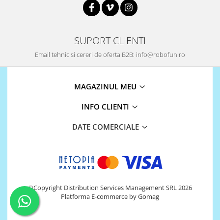
Encoder
Mecanice
Motoare
SUPORT CLIENTI
Micro Metal
Email tehnic si cereri de oferta B2B: info@robofun.ro
Motoare
Motor 25D
Motor 37D
MAGAZINUL MEU
Motoreductor plastic
INFO CLIENTI
Stepper
Sub-Micro
DATE COMERCIALE
Tamiya
Roti si Senile
Rulmenti
Sasiu
©Copyright Distribution Services Management SRL 2026
Servomotoare
Platforma E-commerce by Gomag
Suruburi, Piulite, Conectare