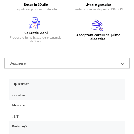
Retur in 30 zile
Livrare gratuita
RS-485
Te poti razgandi in 30 de zile
Pentru comenzi de peste 190 RON
RTC
Telecomenzi
Garantie 2 ani
Acceptam cardul de prima
Accesorii
Produsele beneficiaza de o garantie
didactica.
de 2 ani
Accesorii
Antene
Breadboard
Descriere
Cabluri
Conectori
Tip rezistor
Cutii
de carbon
Sticker
Montare
Componente
Butoane, Tastaturi
THT
Condensatoare
Rezistenţă