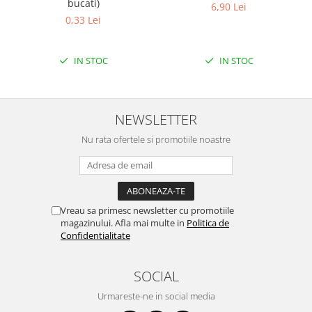
bucati)
6,90 Lei
Puzzle mecanic Ugears
0,33 Lei
Organizator de chei Wunderkey
Constructor foto Mozabrick &
IN STOC
IN STOC
Qbrix
Puzzle lemn Cluebox
Jocuri de societate
NEWSLETTER
Mecanice
Nu rata ofertele si promotiile noastre
3D Printer & CNC
Actuator
Altele
Vreau sa primesc newsletter cu promotiile
Driver
magazinului. Afla mai multe in
Politica de
Confidentialitate
Altele
DC
SOCIAL
Servo
Stepper
Urmareste-ne in social media