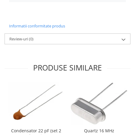
Filamente Speciale
Prusa I3 DIY Kit
Carti
Informatii conformitate produs
Pentru Incepatori
Kituri incepatori Arduino
Review-uri
(0)
Pentru Incepatori
Micro:bit
Junior Robotics
PRODUSE SIMILARE
Carti
Junior Robotics
Lego Education
STEM Education
Ugears
Kit Fun
Kit Roboti
Condensator 22 pF (set 2
Quartz 16 MHz
Cadouri