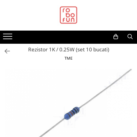
Toate Produsele
Arduino Original
Arduino Compatibil
Raspberry PI
Rezistor 1K / 0.25W (set 10 bucati)
Raspberry PI
TME
Alimentare
Racire
Hat
Accesorii
Audio
Cabluri si Conectori
Camera
Cutii