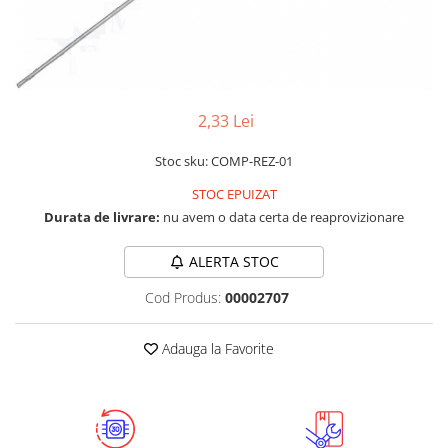
LCD
Module
Adaptoare si convertoare
ADC
2,33 Lei
Audio
Stoc sku: COMP-REZ-01
CAN
STOC EPUIZAT
Convertor nivel logic
Durata de livrare:
nu avem o data certa de reaprovizionare
Convertor USB la serial
Datalogger
ALERTA STOC
LCD
Cod Produs:
00002707
Module
Adauga la Favorite
Multiplexor
Radio
Releu
RS-232