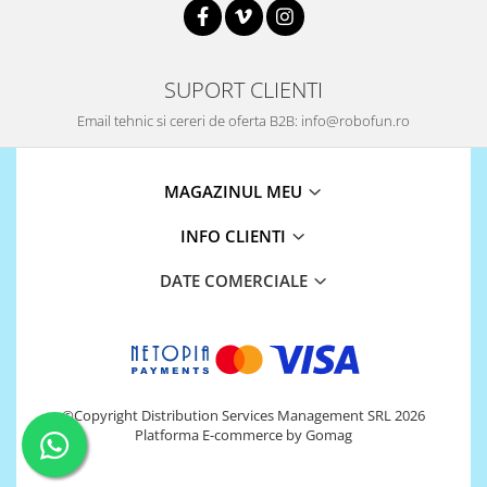
Encoder
Mecanice
Motoare
SUPORT CLIENTI
Micro Metal
Email tehnic si cereri de oferta B2B: info@robofun.ro
Motoare
Motor 25D
Motor 37D
MAGAZINUL MEU
Motoreductor plastic
INFO CLIENTI
Stepper
Sub-Micro
DATE COMERCIALE
Tamiya
Roti si Senile
Rulmenti
Sasiu
©Copyright Distribution Services Management SRL 2026
Servomotoare
Platforma E-commerce by Gomag
Suruburi, Piulite, Conectare