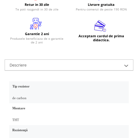
Retur in 30 zile
Livrare gratuita
RS-485
Te poti razgandi in 30 de zile
Pentru comenzi de peste 190 RON
RTC
Telecomenzi
Garantie 2 ani
Acceptam cardul de prima
Accesorii
Produsele beneficiaza de o garantie
didactica.
de 2 ani
Accesorii
Antene
Breadboard
Descriere
Cabluri
Conectori
Tip rezistor
Cutii
de carbon
Sticker
Montare
Componente
Butoane, Tastaturi
THT
Condensatoare
Rezistenţă