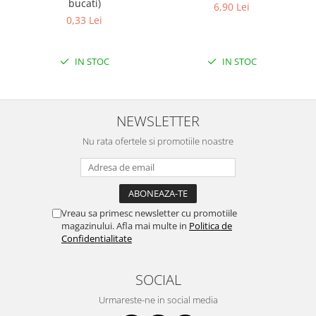
bucati)
6,90 Lei
Puzzle mecanic Ugears
0,33 Lei
Organizator de chei Wunderkey
Constructor foto Mozabrick &
IN STOC
IN STOC
Qbrix
Puzzle lemn Cluebox
Jocuri de societate
NEWSLETTER
Mecanice
Nu rata ofertele si promotiile noastre
3D Printer & CNC
Actuator
Altele
Vreau sa primesc newsletter cu promotiile
Driver
magazinului. Afla mai multe in
Politica de
Confidentialitate
Altele
DC
SOCIAL
Servo
Stepper
Urmareste-ne in social media