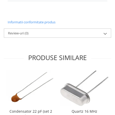
Filamente Speciale
Prusa I3 DIY Kit
Carti
Informatii conformitate produs
Pentru Incepatori
Kituri incepatori Arduino
Review-uri
(0)
Pentru Incepatori
Micro:bit
Junior Robotics
PRODUSE SIMILARE
Carti
Junior Robotics
Lego Education
STEM Education
Ugears
Kit Fun
Kit Roboti
Condensator 22 pF (set 2
Quartz 16 MHz
Cadouri