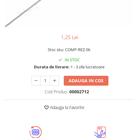
LCD
Module
Adaptoare si convertoare
ADC
1,25 Lei
Audio
Stoc sku: COMP-REZ-06
CAN
IN STOC
Convertor nivel logic
Durata de livrare:
1 - 3 zile lucratoare
Convertor USB la serial
Datalogger
ADAUGA IN COS
LCD
Cod Produs:
00002712
Module
Adauga la Favorite
Multiplexor
Radio
Releu
RS-232