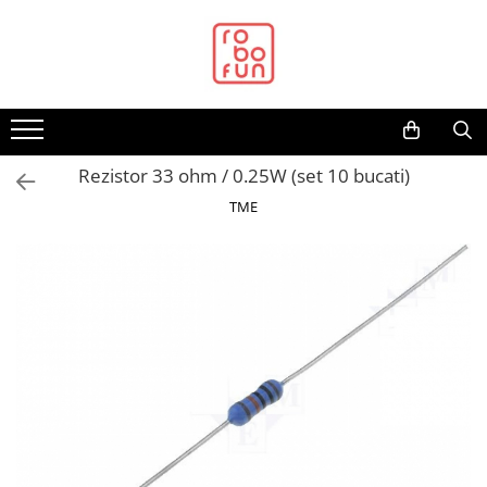
Toate Produsele
Arduino Original
Arduino Compatibil
Raspberry PI
Rezistor 33 ohm / 0.25W (set 10 bucati)
Raspberry PI
TME
Alimentare
Racire
Hat
Accesorii
Audio
Cabluri si Conectori
Camera
Cutii