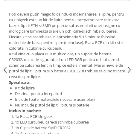
Poti deveni putin magic folosindu-ti indemanarea la lipire, pentru
ca Unigeek este un kit de lipire pentru incepatori care te invata
bazele lipirii PTH si SMD pe parcursul asamblarii unei insigne cu
inorog care lumineaza si are un ochi care-si schimba culoarea.
Fiecare kit se asambleza in aproximativ 5-15 minute folosind
materiale de baza pentru lipire (neincluse). Placa PCB din kit este
colorata in culorile curcubeului.
Kitul vine cu o placa PCB multicolora, un suport de baterie
CR2032, un ac de siguranta si un LED RGB pentru ochiul care-si
schimba culoarea lent in timp ce este alimentat. Mai ai nevoie de
pistol de lipit, lipitura si o baterie CR2032 si trebuie sa cunosti cate
ceva despre lipire.
Specificatii:
Kit de lipire
Destinat pentru incepatori
Include toate materialele necesare asamblarii
Nu include pistol de lipit, lipitura si baterie
Inclus in pachet:
1x Placa PCB Unigeek
1x LED curcubeu care-si schimba culoarea
1x Clips de baterie SMD CR2032
1x Ac de siguranta si clips