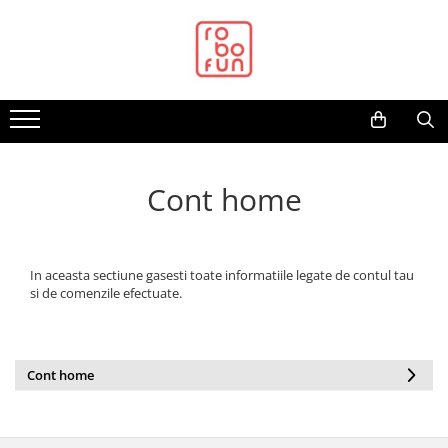
Toate Produsele
Arduino Original
Arduino Compatibil
Raspberry PI
Raspberry PI
Cont home
Alimentare
Racire
In aceasta sectiune gasesti toate informatiile legate de contul tau
Hat
si de comenzile efectuate.
Accesorii
Audio
Cabluri si Conectori
Cont home
Camera
Cutii