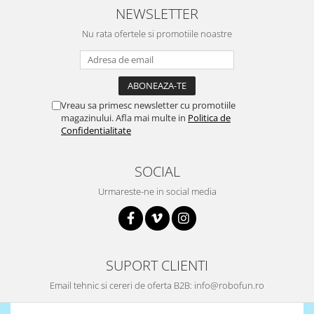
NEWSLETTER
LCD
Module
Nu rata ofertele si promotiile noastre
Adaptoare si convertoare
ADC
Audio
Vreau sa primesc newsletter cu promotiile
CAN
magazinului. Afla mai multe in
Politica de
Confidentialitate
Convertor nivel logic
Convertor USB la serial
SOCIAL
Datalogger
Urmareste-ne in social media
LCD
Module
Multiplexor
SUPORT CLIENTI
Radio
Email tehnic si cereri de oferta B2B: info@robofun.ro
Releu
RS-232