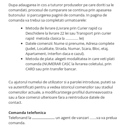
Dupa adaugarea in cos a tuturor produselor pe care doriti sa le
RS-232
Micro:bit
PIR
Motor 25D
comandati, procesul de cumparare se continua prin apasarea
Motor 37D
RS-485
Nvidia
Radar
butonului si parcurgerea paginii de comanda. In pagina de
comanda va trebui sa completati urmatoarele:
Motoreductor plastic
RTC
Olinuxino
Sonar
Metoda de livrare (Livrare prin Curier rapid cu
Stepper
Telecomenzi
Photon
Sunet
Deschidere la livrare 22 lei sau Transport prin curier
Sub-Micro
rapid metoda clasica la ............... lei)
PIC
Tensiune
Tamiya
Datele comenzii: Nume si prenume, Adresa complete
(Judet, Localitate, Strada, Numar, Scara, Bloc, etaj,
Platforme de dezvoltare
Termocuple
Roti si Senile
Apartament, Interfon daca e cazul).
Python
Video
Metoda de plata: alegeti modalitatea in care veti plati
Rulmenti
comanda (NUMERAR CASC la livrarea coletului, prin
Teensy
Vreme
Sasiu
CARD sau prin transfer bancar.
Thing
Servomotoare
Cu ajutorul numelui de utilizator si a parolei introduse, puteti sa
TI
Suruburi, Piulite, Conectare
va autentificati pentru a vedea istoricul comenzilor sau stadiul
comenzilor actuale, a modifica/sterge profilul dumneavoastra
sau a face comenzi ulterioare fara a reintroduce datele de
contact.
Comanda telefonica
Telefonand la
....................
un agent de vanzari ........va va prelua
comanda.