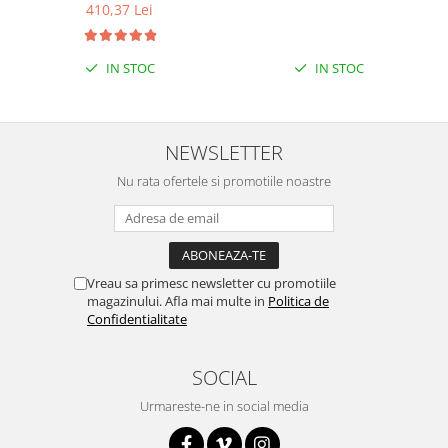
410,37 Lei
Puzzle mecanic Ugears
Organizator de chei Wunderkey
IN STOC
IN STOC
Constructor foto Mozabrick &
Qbrix
Puzzle lemn Cluebox
NEWSLETTER
Jocuri de societate
Nu rata ofertele si promotiile noastre
Mecanice
3D Printer & CNC
Actuator
Altele
Vreau sa primesc newsletter cu promotiile
magazinului. Afla mai multe in
Politica de
Driver
Confidentialitate
Altele
DC
SOCIAL
Servo
Urmareste-ne in social media
Stepper