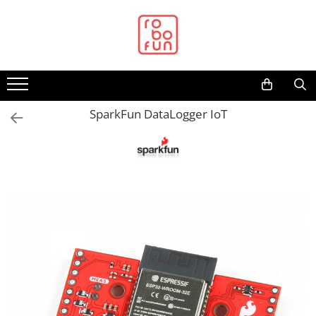
Toate Produsele
Arduino Original
Arduino Compatibil
Raspberry PI
SparkFun DataLogger IoT
Raspberry PI
Alimentare
Racire
Hat
Accesorii
Audio
Cabluri si Conectori
Camera
Cutii