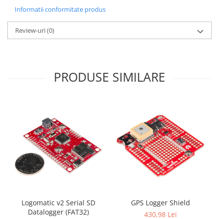
Filamente Speciale
Informatii conformitate produs
Prusa I3 DIY Kit
Review-uri
(0)
Carti
Pentru Incepatori
Kituri incepatori Arduino
Pentru Incepatori
PRODUSE SIMILARE
Micro:bit
Junior Robotics
Carti
Junior Robotics
Lego Education
STEM Education
Ugears
Kit Fun
Logomatic v2 Serial SD
GPS Logger Shield
Kit Roboti
Datalogger (FAT32)
430,98 Lei
Cadouri