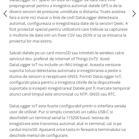
Generale
preprogramat pentru a inregistra automat datele GPS si de la
LED
diversi senzori de presiune, umiditate si distanta. Toate acestea
fara a scrie nici macar o linie de cod! DataLogger detecteaza
Microcontrollere AVR
automat, configureaza si inregistreaza date de la senzori Qwiic. A
fost proiectat special pentru utilizatorii care trebuie sa captureze
PCB - Placute Circuit
o multime de date intr-un fisier CSV sau JSON si sa se intoarca la
Rezistoare
proiectul lor mai extins.
Creion 3D 3Doodler
Salvati datele pe un card microSD sau trimiteti-le wireless catre
Imprimante 3D
serviciul dvs. preferat de Internet of Things (IoT)! ​ Acest
DataLogger IoT nu include un IMU integrat. Aceasta versiune
Imprimante 3D
suporta totusi detectarea automata si inregistrarea a peste o
3Doodler
duzina de senzori si receptoare GNSS. Porniti DataLogger IoT,
configurati placa pentru a inregistra citirile de la dispozitivele
Componente
suportate si incepeti inregistrarea! Datele pot fi marcate temporal
atunci cand timpul este sincronizat cu NTP, GNSS sau RTC. ​
Componente
Componente E3D
DataLogger IoT este foarte configurabil printr-o interfata seriala
Filament Premium ABS 1.75 mm
usor de utilizat. Pur si simplu conectati un cablu USB-C si
deschideti un terminal serial la 115200 baud. Iesirea de
Filament Premium ABS 3 mm
inregistrare este transmisa automat atat in terminal, cat si pe
cardul microSD. Apasand orice tasta in fereastra terminalului va
Filament Premium PLA 1.75 mm
deschide meniul de configurare. ​