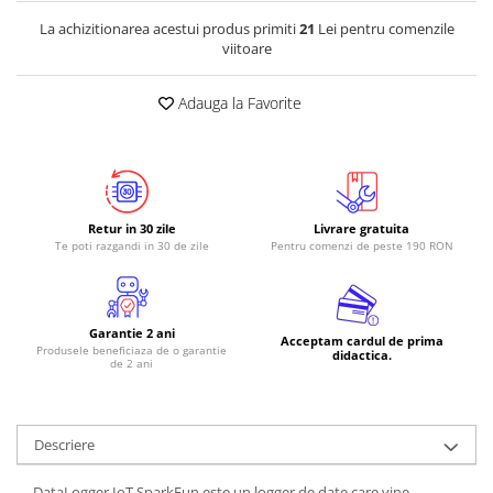
La achizitionarea acestui produs primiti
21
Lei pentru comenzile
RS-485
viitoare
RTC
Telecomenzi
Adauga la Favorite
Accesorii
Accesorii
Antene
Retur in 30 zile
Livrare gratuita
Breadboard
Te poti razgandi in 30 de zile
Pentru comenzi de peste 190 RON
Cabluri
Conectori
Cutii
Garantie 2 ani
Acceptam cardul de prima
Produsele beneficiaza de o garantie
didactica.
de 2 ani
Sticker
Componente
Butoane, Tastaturi
Descriere
Condensatoare
DataLogger IoT SparkFun este un logger de date care vine