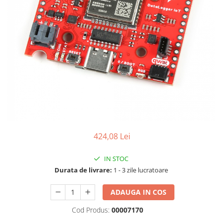
LCD
Module
Adaptoare si convertoare
ADC
Audio
CAN
Convertor nivel logic
Convertor USB la serial
Datalogger
424,08 Lei
LCD
IN STOC
Module
Durata de livrare:
1 - 3 zile lucratoare
Multiplexor
Radio
ADAUGA IN COS
Releu
Cod Produs:
00007170
RS-232