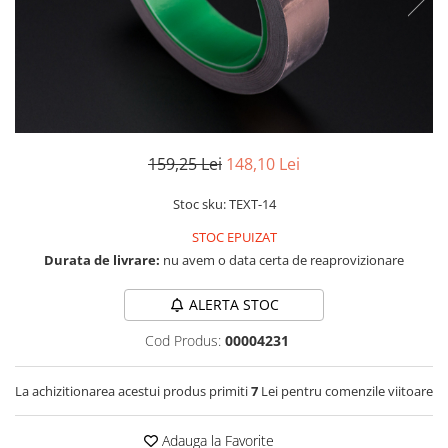
LCD
Module
Adaptoare si convertoare
ADC
Audio
159,25 Lei
148,10 Lei
CAN
Convertor nivel logic
Stoc sku: TEXT-14
Convertor USB la serial
STOC EPUIZAT
Datalogger
Durata de livrare:
nu avem o data certa de reaprovizionare
LCD
ALERTA STOC
Module
Cod Produs:
00004231
Multiplexor
Radio
La achizitionarea acestui produs primiti
7
Lei pentru comenzile viitoare
Releu
Adauga la Favorite
RS-232