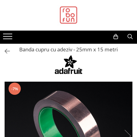
Toate Produsele
Arduino Original
Arduino Compatibil
Raspberry PI
Banda cupru cu adeziv - 25mm x 15 metri
Raspberry PI
Alimentare
Racire
Hat
-7%
Accesorii
Audio
Cabluri si Conectori
Camera
Cutii