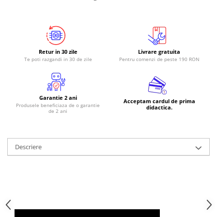
RS-485
RTC
Telecomenzi
Retur in 30 zile
Livrare gratuita
Accesorii
Te poti razgandi in 30 de zile
Pentru comenzi de peste 190 RON
Accesorii
Antene
Garantie 2 ani
Breadboard
Acceptam cardul de prima
Produsele beneficiaza de o garantie
didactica.
de 2 ani
Cabluri
Conectori
Cutii
Descriere
Sticker
Componente
Butoane, Tastaturi
Condensatoare