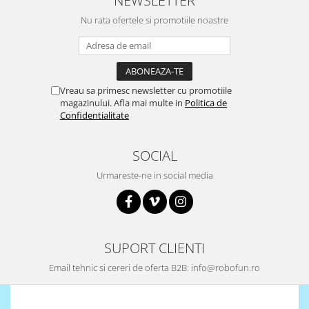
Puzzle mecanic Ugears
Nu rata ofertele si promotiile noastre
Organizator de chei Wunderkey
Constructor foto Mozabrick &
Qbrix
Vreau sa primesc newsletter cu promotiile
Puzzle lemn Cluebox
magazinului. Afla mai multe in
Politica de
Jocuri de societate
Confidentialitate
Mecanice
SOCIAL
3D Printer & CNC
Actuator
Urmareste-ne in social media
Altele
Driver
Altele
SUPORT CLIENTI
DC
Email tehnic si cereri de oferta B2B: info@robofun.ro
Servo
Stepper