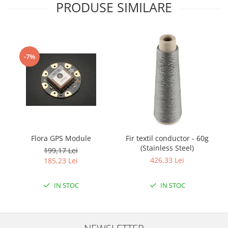
Filamente Speciale
PRODUSE SIMILARE
Prusa I3 DIY Kit
Carti
Pentru Incepatori
-7%
Kituri incepatori Arduino
Pentru Incepatori
Micro:bit
Junior Robotics
Carti
Junior Robotics
Flora GPS Module
Fir textil conductor - 60g
(Stainless Steel)
199,17 Lei
Lego Education
426,33 Lei
185,23 Lei
STEM Education
Ugears
IN STOC
IN STOC
Kit Fun
Kit Roboti
Cadouri
NEWSLETTER